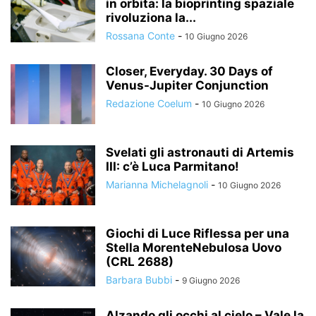
in orbita: la bioprinting spaziale
rivoluziona la...
Rossana Conte
-
10 Giugno 2026
Closer, Everyday. 30 Days of
Venus-Jupiter Conjunction
Redazione Coelum
-
10 Giugno 2026
Svelati gli astronauti di Artemis
III: c’è Luca Parmitano!
Marianna Michelagnoli
-
10 Giugno 2026
Giochi di Luce Riflessa per una
Stella MorenteNebulosa Uovo
(CRL 2688)
Barbara Bubbi
-
9 Giugno 2026
Alzando gli occhi al cielo – Vale la