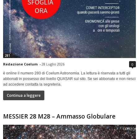
281
Redazione Coelum
-
28 Luglio 2026
0
è online il numero 280 di Coelum Astronomia. La lettura è riservata a tutti gli
abbonati in possesso del livello QUASAR sul sito. Se sei abbonato e non riesci
ad accedere contatta la segreteria.
Continua a leggere
MESSIER 28 M28 – Ammasso Globulare