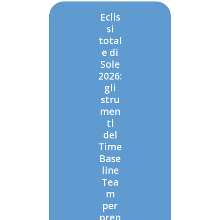
Eclis
si
total
e di
Sole
2026:
gli
stru
men
ti
del
Time
Base
line
Tea
m
per
prep