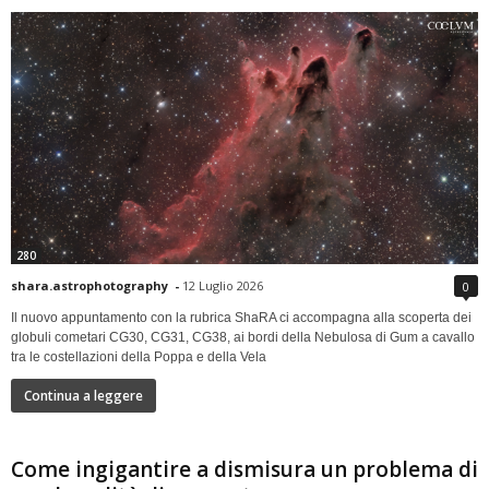
280
shara.astrophotography
-
12 Luglio 2026
0
Il nuovo appuntamento con la rubrica ShaRA ci accompagna alla scoperta dei
globuli cometari CG30, CG31, CG38, ai bordi della Nebulosa di Gum a cavallo
tra le costellazioni della Poppa e della Vela
Continua a leggere
Come ingigantire a dismisura un problema di