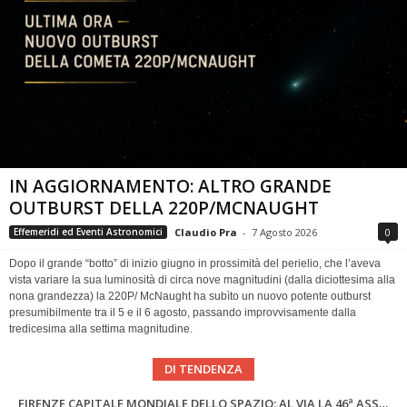
IN AGGIORNAMENTO: ALTRO GRANDE
OUTBURST DELLA 220P/MCNAUGHT
Claudio Pra
-
7 Agosto 2026
0
Effemeridi ed Eventi Astronomici
Dopo il grande “botto” di inizio giugno in prossimità del perielio, che l’aveva
vista variare la sua luminosità di circa nove magnitudini (dalla diciottesima alla
nona grandezza) la 220P/ McNaught ha subìto un nuovo potente outburst
presumibilmente tra il 5 e il 6 agosto, passando improvvisamente dalla
tredicesima alla settima magnitudine.
DI TENDENZA
SUPERNOVAE aggiornamenti del mese – Agosto 2026
Cielo del Mese di Agosto 2026