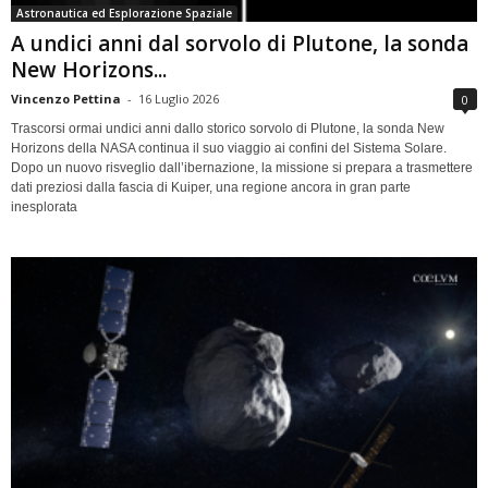
Astronautica ed Esplorazione Spaziale
A undici anni dal sorvolo di Plutone, la sonda
New Horizons...
Vincenzo Pettina
-
16 Luglio 2026
0
Trascorsi ormai undici anni dallo storico sorvolo di Plutone, la sonda New
Horizons della NASA continua il suo viaggio ai confini del Sistema Solare.
Dopo un nuovo risveglio dall’ibernazione, la missione si prepara a trasmettere
dati preziosi dalla fascia di Kuiper, una regione ancora in gran parte
inesplorata