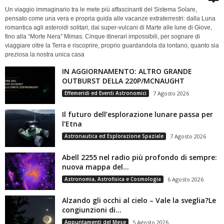
Un viaggio immaginario tra le mete più affascinanti del Sistema Solare,
pensato come una vera e propria guida alle vacanze extraterrestri: dalla Luna
romantica agli asteroidi solitari, dai super-vulcani di Marte alle lune di Giove,
fino alla “Morte Nera” Mimas. Cinque itinerari impossibili, per sognare di
viaggiare oltre la Terra e riscoprire, proprio guardandola da lontano, quanto sia
preziosa la nostra unica casa
IN AGGIORNAMENTO: ALTRO GRANDE
OUTBURST DELLA 220P/MCNAUGHT
Effemeridi ed Eventi Astronomici
7 Agosto 2026
Il futuro dell’esplorazione lunare passa per
l’Etna
Astronautica ed Esplorazione Spaziale
7 Agosto 2026
Abell 2255 nel radio più profondo di sempre:
nuova mappa del...
Astronomia, Astrofisica e Cosmologia
6 Agosto 2026
Alzando gli occhi al cielo – Vale la sveglia?Le
congiunzioni di...
Appuntamenti del Mese
5 Agosto 2026