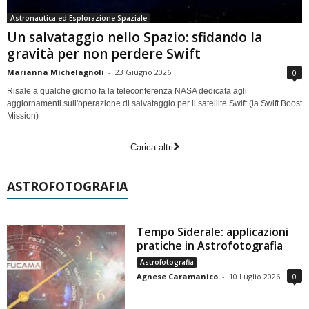
Astronautica ed Esplorazione Spaziale
Un salvataggio nello Spazio: sfidando la
gravità per non perdere Swift
Marianna Michelagnoli
-
23 Giugno 2026
0
Risale a qualche giorno fa la teleconferenza NASA dedicata agli
aggiornamenti sull'operazione di salvataggio per il satellite Swift (la Swift Boost
Mission)
Carica altri
ASTROFOTOGRAFIA
Tempo Siderale: applicazioni
pratiche in Astrofotografia
Astrofotografia
Agnese Caramanico
-
10 Luglio 2026
0