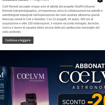
Cieli Remoti raccoglie cinque anni di attività del progetto ShaRA (Shared
Remote Astrophotography), un'esperienza unica di collaborazione tra astrofili e
astrofotografi impegnati nell'esplorazione del cielo australe attraverso grandi
telescopi remoti in Cile e Namibia. Con 22 progetti, 34 autori, 493 ore di
acquisizione e oltre 330 elaborazioni, il volume racconta immagini, tecniche,
ricerca e lavoro di squadra dietro alcune delle più spettacolari meraviglie del
cielo profondo.
Continua a leggere