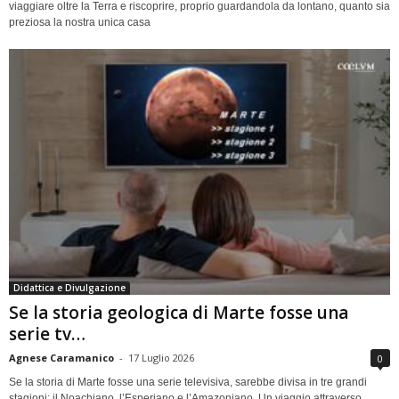
viaggiare oltre la Terra e riscoprire, proprio guardandola da lontano, quanto sia
preziosa la nostra unica casa
Didattica e Divulgazione
Se la storia geologica di Marte fosse una
serie tv…
Agnese Caramanico
-
17 Luglio 2026
0
Se la storia di Marte fosse una serie televisiva, sarebbe divisa in tre grandi
stagioni: il Noachiano, l’Esperiano e l’Amazoniano. Un viaggio attraverso