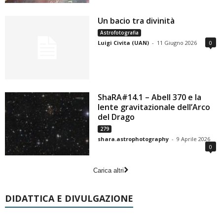
Un bacio tra divinità
Astrofotografia
Luigi Civita (UAN)
-
11 Giugno 2026
0
ShaRA#14.1 – Abell 370 e la
lente gravitazionale dell’Arco
del Drago
279
shara.astrophotography
-
9 Aprile 2026
0
Carica altri
DIDATTICA E DIVULGAZIONE