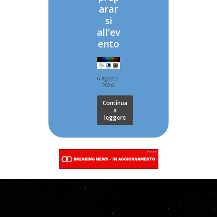
arar
si
all’ev
ento
6 Agosto
2026
Continua
a
leggere