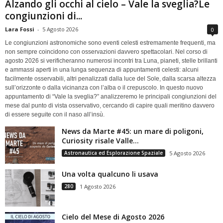
Alzando gli occhi al cielo – Vale la sveglia?Le
congiunzioni di...
Lara Fossi
-
5 Agosto 2026
0
Le congiunzioni astronomiche sono eventi celesti estremamente frequenti, ma
non sempre coincidono con osservazioni davvero spettacolari. Nel corso di
agosto 2026 si verificheranno numerosi incontri tra Luna, pianeti, stelle brillanti
e ammassi aperti in una lunga sequenza di appuntamenti celesti: alcuni
facilmente osservabili, altri penalizzati dalla luce del Sole, dalla scarsa altezza
sull’orizzonte o dalla vicinanza con l’alba o il crepuscolo. In questo nuovo
appuntamento di “Vale la sveglia?” analizzeremo le principali congiunzioni del
mese dal punto di vista osservativo, cercando di capire quali meritino davvero
di essere seguite con il naso all’insù.
News da Marte #45: un mare di poligoni,
Curiosity risale Valle...
Astronautica ed Esplorazione Spaziale
5 Agosto 2026
Una volta qualcuno li usava
280
1 Agosto 2026
Cielo del Mese di Agosto 2026