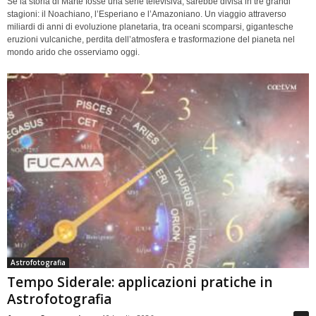
Se la storia di Marte fosse una serie televisiva, sarebbe divisa in tre grandi
stagioni: il Noachiano, l’Esperiano e l’Amazoniano. Un viaggio attraverso
miliardi di anni di evoluzione planetaria, tra oceani scomparsi, gigantesche
eruzioni vulcaniche, perdita dell’atmosfera e trasformazione del pianeta nel
mondo arido che osserviamo oggi.
Astrofotografia
Tempo Siderale: applicazioni pratiche in
Astrofotografia