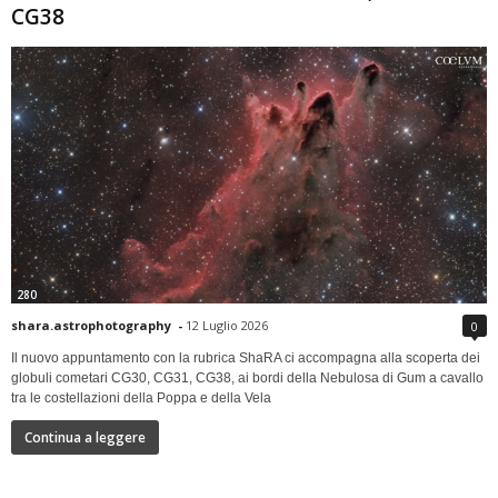
CG38
280
shara.astrophotography
-
12 Luglio 2026
0
Il nuovo appuntamento con la rubrica ShaRA ci accompagna alla scoperta dei
globuli cometari CG30, CG31, CG38, ai bordi della Nebulosa di Gum a cavallo
tra le costellazioni della Poppa e della Vela
Continua a leggere