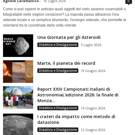
Agnese Caramanico
-
10 Luglio 2026
0
Come si può sapere in anticipo quali oggetti del cielo saranno osservabili o
fotografabili nelle migliori condizioni? La risposta passa attraverso l'ora
siderale locale e un semplice strumento, l'orologio siderale, che permette di
orientarsi tra le coordinate della volta celeste
Una Giornata per gli Asteroidi
Didattica e Divulgazione
3 Luglio 2026
Marte, il pianeta dei record
Didattica e Divulgazione
19 Giugno 2026
Report XXIV Campionati Italiani di
AstronomiaL'edizione 2026: la finale di
Monza...
Didattica e Divulgazione
16 Giugno 2026
I crateri da impatto come metodo di
datazione
Didattica e Divulgazione
12 Giugno 2026