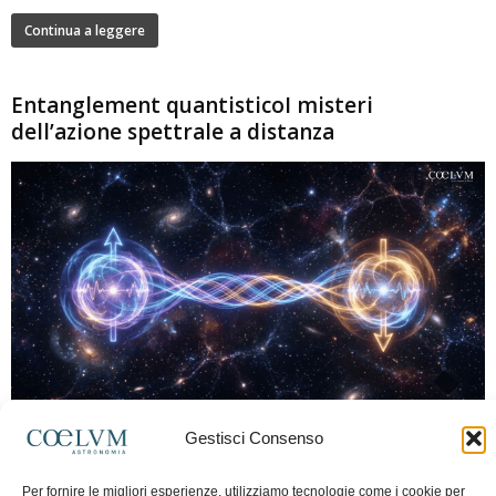
Continua a leggere
Entanglement quantisticoI misteri
dell’azione spettrale a distanza
280
Gestisci Consenso
Marco Lorrai
-
15 Giugno 2026
0
L'entanglement quantistico è uno dei fenomeni più sorprendenti della fisica
Per fornire le migliori esperienze, utilizziamo tecnologie come i cookie per
moderna: due particelle possono mostrare correlazioni che sembrano ignorare