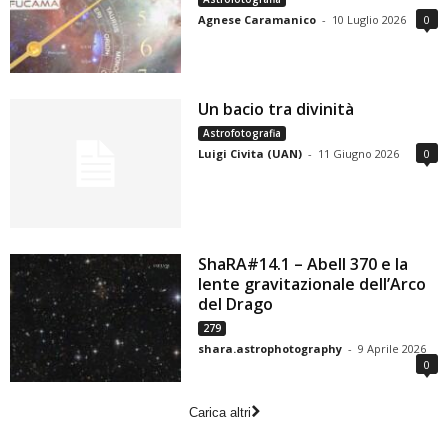
Agnese Caramanico
-
10 Luglio 2026
0
Un bacio tra divinità
Astrofotografia
Luigi Civita (UAN)
-
11 Giugno 2026
0
ShaRA#14.1 – Abell 370 e la
lente gravitazionale dell’Arco
del Drago
279
shara.astrophotography
-
9 Aprile 2026
0
Carica altri