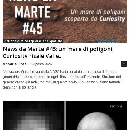
Astronautica ed Esplorazione Spaziale
News da Marte #45: un mare di poligoni,
Curiosity risale Valle...
Antonio Piras
-
5 Agosto 2026
0
Nel cratere Gale il rover della NASA ha fotografato una distesa di fratture
geometriche che si estende in ogni direzione fino all'orizzonte. Strutture del
genere erano già note, ma mai su questa scala. E su come si siano formate il
team non si sbilancia.