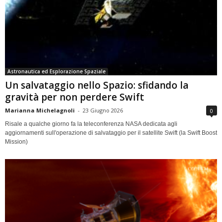
Astronautica ed Esplorazione Spaziale
Un salvataggio nello Spazio: sfidando la
gravità per non perdere Swift
Marianna Michelagnoli
-
23 Giugno 2026
0
Risale a qualche giorno fa la teleconferenza NASA dedicata agli
aggiornamenti sull'operazione di salvataggio per il satellite Swift (la Swift Boost
Mission)