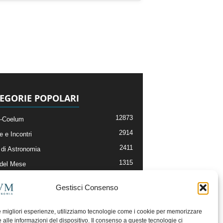
EGORIE POPOLARI
12873
-Coelum
2914
e e Incontri
2411
di Astronomia
1315
 del Mese
365
nomia, Astrofisica e Cosmologia
Gestisci Consenso
268
li e Risorse On-Line
192
og della Redazione
le migliori esperienze, utilizziamo tecnologie come i cookie per memorizzare
 alle informazioni del dispositivo. Il consenso a queste tecnologie ci