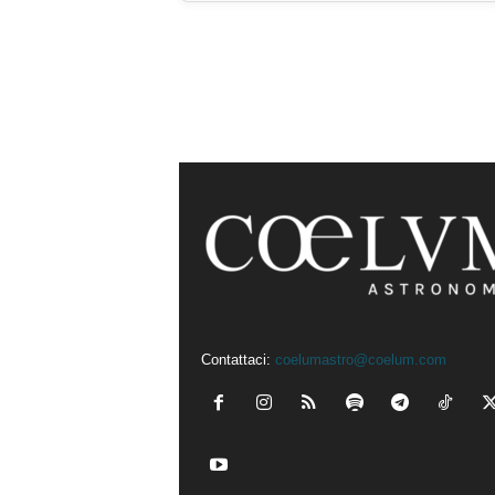
Contattaci:
coelumastro@coelum.com