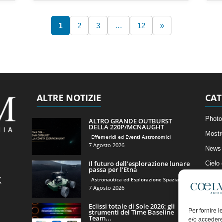
1
2
3
…
12
»
ALTRE NOTIZIE
CAT
Photo
ALTRO GRANDE OUTBURST
DELLA 220P/MCNAUGHT
Mostr
Effemeridi ed Eventi Astronomici
7 Agosto 2026
News 
Il futuro dell’esplorazione lunare
Cielo
passa per l’Etna
Astro
Astronautica ed Esplorazione Spaziale
7 Agosto 2026
Artico
Eclissi totale di Sole 2026: gli
Il Bl
Per fornire 
strumenti del Time Baseline
Team...
e/o accedere