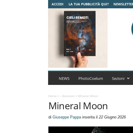
ACCEDI
LA TUA PUBBLICITÀ QUI?
NEWSLETTE
C
o
NEWS
PhotoCoelum
Sezioni
e
l
u
Home
>
- Nessuno
>
Mineral Moon
Mineral Moon
m
A
s
di
Giuseppe Pappa
inserita il
22 Giugno 2026
t
r
o