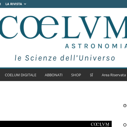
R
LA RIVISTA
COELUM DIGITALE
ABBONATI
SHOP
🛒
Area Riservata