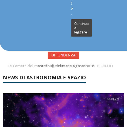
t
o
.
Continua
a
leggere
DI TENDENZA
Asteroidi del mese Agosto 2026
NEWS DI ASTRONOMIA E SPAZIO