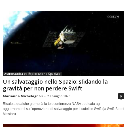
Astronautica ed Esplorazione Spaziale
Un salvataggio nello Spazio: sfidando la
gravità per non perdere Swift
Marianna Michelagnoli
-
23 Giugno 2026
0
Risale a qualche giorno fa la teleconferenza NASA dedicata agli
aggiornamenti sull'operazione di salvataggio per il satellite Swift (la Swift Boost
Mission)