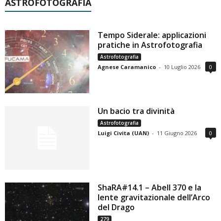
ASTROFOTOGRAFIA
Tempo Siderale: applicazioni
pratiche in Astrofotografia
Astrofotografia
Agnese Caramanico
-
10 Luglio 2026
0
Un bacio tra divinità
Astrofotografia
Luigi Civita (UAN)
-
11 Giugno 2026
0
ShaRA#14.1 – Abell 370 e la
lente gravitazionale dell’Arco
del Drago
279