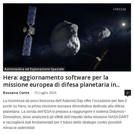
Astronautica ed Esplorazione Spaziale
Hera: aggiornamento software per la
missione europea di difesa planetaria in...
Rossana Conte
-
15 Luglio 2026
0
La ricorrenza da poco trascorsa dell’Asteroid Day offre l’occasione per fare il
punto su Hera, la prima missione europea dimostrativa dedicata alla difesa
planetaria. La sonda dell’ESA si prepara a raggiungere il sistema Didymos–
Dimorphos, dove analizzerà gli effetti dell’impatto della missione NASA DART
e raccoglierà dati fondamentali per il futuro delle strategie contro possibili
minacce asteroidali