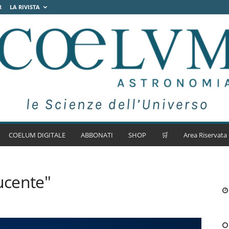
R
LA RIVISTA
COELUM DIGITALE
ABBONATI
SHOP
🛒
Area Riservata
ucente"