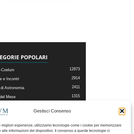
EGORIE POPOLARI
12873
-Coelum
2914
e e Incontri
2411
di Astronomia
1315
 del Mese
365
nomia, Astrofisica e Cosmologia
Gestisci Consenso
268
li e Risorse On-Line
192
og della Redazione
le migliori esperienze, utilizziamo tecnologie come i cookie per memorizzare
 alle informazioni del dispositivo. Il consenso a queste tecnologie ci