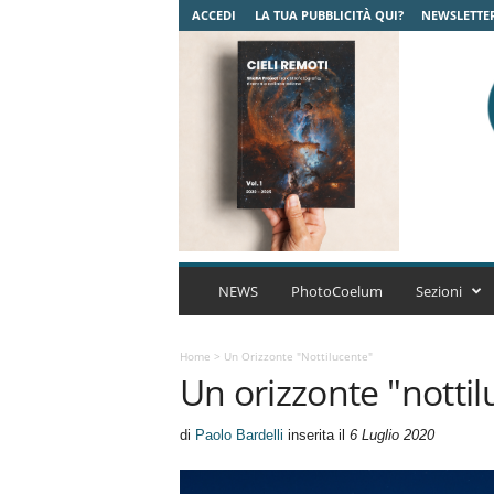
ACCEDI
LA TUA PUBBLICITÀ QUI?
NEWSLETTE
C
o
NEWS
PhotoCoelum
Sezioni
e
l
u
Home
>
Un Orizzonte "nottilucente"
Un orizzonte "nottil
m
A
s
di
Paolo Bardelli
inserita il
6 Luglio 2020
t
r
o