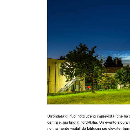
n
o
m
i
a
Un’ondata di nubi nottilucenti imprevista, che ha s
centrale, giù fino al nord-Italia. Un evento sicu
normalmente visibili da latitudini più elevate. 