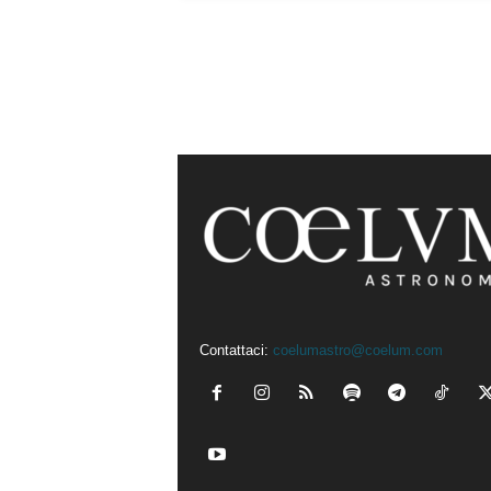
Contattaci:
coelumastro@coelum.com