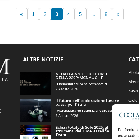
«
1
2
3
4
5
…
8
»
ALTRE NOTIZIE
CAT
Photo
ALTRO GRANDE OUTBURST
DELLA 220P/MCNAUGHT
Mostr
Effemeridi ed Eventi Astronomici
7 Agosto 2026
News 
Il futuro dell’esplorazione lunare
Cielo
passa per l’Etna
Astro
Astronautica ed Esplorazione Spaziale
7 Agosto 2026
Artico
Eclissi totale di Sole 2026: gli
Il Bl
Per fornire 
strumenti del Time Baseline
Team...
e/o accedere