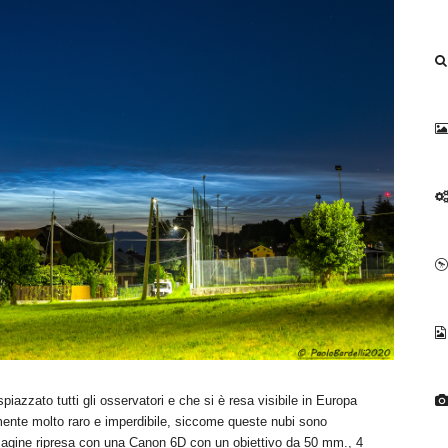
piazzato tutti gli osservatori e che si è resa visibile in Europa
ramente molto raro e imperdibile, siccome queste nubi sono
Immagine ripresa con una Canon 6D con un obiettivo da 50 mm., 4