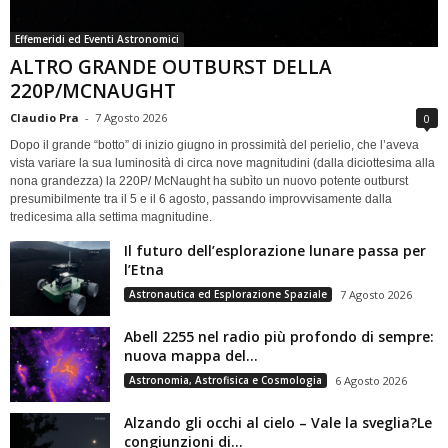
Effemeridi ed Eventi Astronomici
ALTRO GRANDE OUTBURST DELLA
220P/MCNAUGHT
Claudio Pra
-
7 Agosto 2026
0
Dopo il grande “botto” di inizio giugno in prossimità del perielio, che l’aveva
vista variare la sua luminosità di circa nove magnitudini (dalla diciottesima alla
nona grandezza) la 220P/ McNaught ha subìto un nuovo potente outburst
presumibilmente tra il 5 e il 6 agosto, passando improvvisamente dalla
tredicesima alla settima magnitudine.
Il futuro dell’esplorazione lunare passa per
l’Etna
Astronautica ed Esplorazione Spaziale
7 Agosto 2026
Abell 2255 nel radio più profondo di sempre:
nuova mappa del...
Astronomia, Astrofisica e Cosmologia
6 Agosto 2026
Alzando gli occhi al cielo – Vale la sveglia?Le
congiunzioni di...