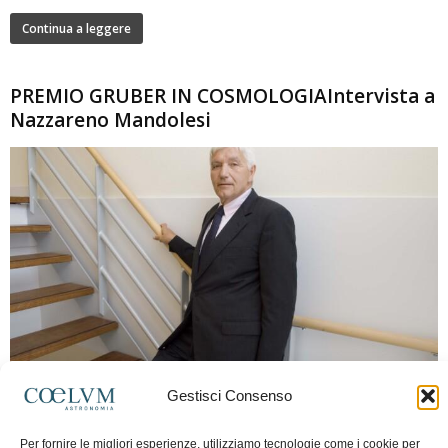
Continua a leggere
PREMIO GRUBER IN COSMOLOGIAIntervista a
Nazzareno Mandolesi
280
Gestisci Consenso
Frida Paolella
-
16 Giugno 2026
0
Intervista al professor Nazzareno Mandolesi, tra i protagonisti della cosmologia
Per fornire le migliori esperienze, utilizziamo tecnologie come i cookie per
spaziale europea e della missione Planck. Il dialogo ripercorre i principali