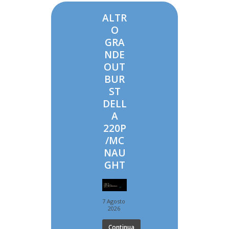
ALTR
O
GRA
NDE
OUT
BUR
ST
DELL
A
220P
/MC
NAU
GHT
7 Agosto
2026
Continua