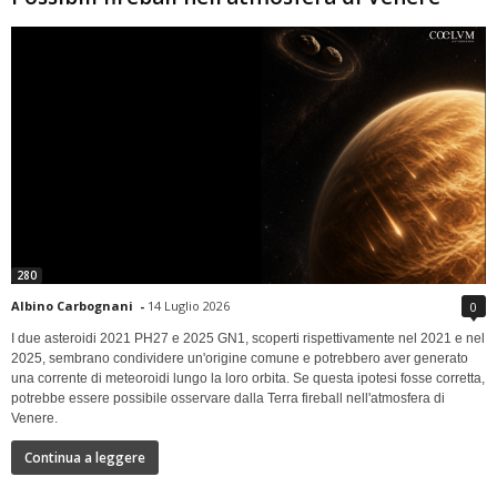
280
Albino Carbognani
-
14 Luglio 2026
0
I due asteroidi 2021 PH27 e 2025 GN1, scoperti rispettivamente nel 2021 e nel
2025, sembrano condividere un'origine comune e potrebbero aver generato
una corrente di meteoroidi lungo la loro orbita. Se questa ipotesi fosse corretta,
potrebbe essere possibile osservare dalla Terra fireball nell'atmosfera di
Venere.
Continua a leggere