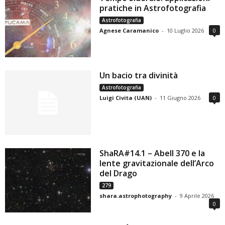
pratiche in Astrofotografia
Astrofotografia
Agnese Caramanico
-
10 Luglio 2026
0
Un bacio tra divinità
Astrofotografia
Luigi Civita (UAN)
-
11 Giugno 2026
0
ShaRA#14.1 – Abell 370 e la
lente gravitazionale dell’Arco
del Drago
279
shara.astrophotography
-
9 Aprile 2026
0