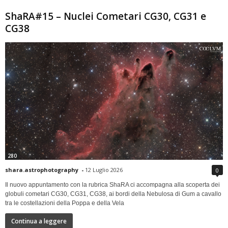
ShaRA#15 – Nuclei Cometari CG30, CG31 e
CG38
280
shara.astrophotography
-
12 Luglio 2026
0
Il nuovo appuntamento con la rubrica ShaRA ci accompagna alla scoperta dei
globuli cometari CG30, CG31, CG38, ai bordi della Nebulosa di Gum a cavallo
tra le costellazioni della Poppa e della Vela
Continua a leggere