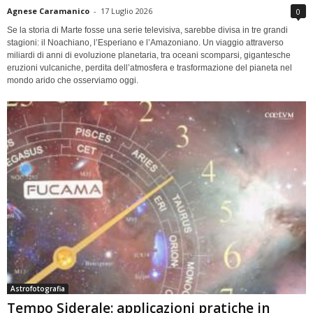
Agnese Caramanico
-
17 Luglio 2026
0
Se la storia di Marte fosse una serie televisiva, sarebbe divisa in tre grandi
stagioni: il Noachiano, l’Esperiano e l’Amazoniano. Un viaggio attraverso
miliardi di anni di evoluzione planetaria, tra oceani scomparsi, gigantesche
eruzioni vulcaniche, perdita dell’atmosfera e trasformazione del pianeta nel
mondo arido che osserviamo oggi.
Astrofotografia
Tempo Siderale: applicazioni pratiche in