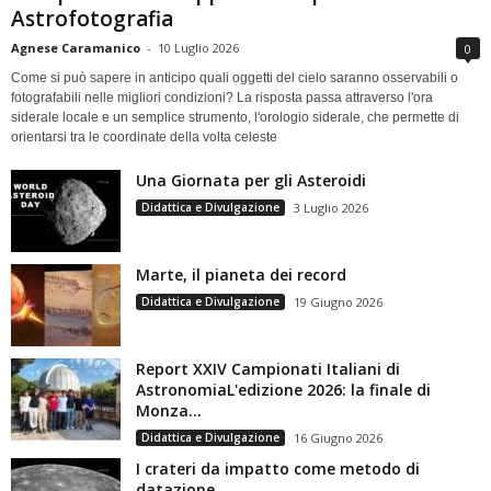
Astrofotografia
Agnese Caramanico
-
10 Luglio 2026
0
Come si può sapere in anticipo quali oggetti del cielo saranno osservabili o
fotografabili nelle migliori condizioni? La risposta passa attraverso l'ora
siderale locale e un semplice strumento, l'orologio siderale, che permette di
orientarsi tra le coordinate della volta celeste
Una Giornata per gli Asteroidi
Didattica e Divulgazione
3 Luglio 2026
Marte, il pianeta dei record
Didattica e Divulgazione
19 Giugno 2026
Report XXIV Campionati Italiani di
AstronomiaL'edizione 2026: la finale di
Monza...
Didattica e Divulgazione
16 Giugno 2026
I crateri da impatto come metodo di
datazione