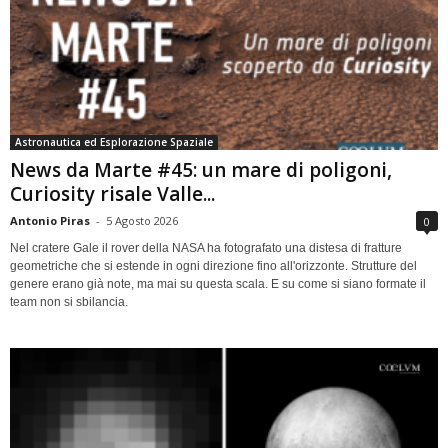
Astronautica ed Esplorazione Spaziale
News da Marte #45: un mare di poligoni,
Curiosity risale Valle...
Antonio Piras
-
5 Agosto 2026
0
Nel cratere Gale il rover della NASA ha fotografato una distesa di fratture
geometriche che si estende in ogni direzione fino all'orizzonte. Strutture del
genere erano già note, ma mai su questa scala. E su come si siano formate il
team non si sbilancia.