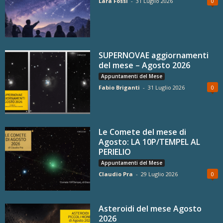
Lara Fossi
-
31 Luglio 2026
0
SUPERNOVAE aggiornamenti
del mese – Agosto 2026
Appuntamenti del Mese
Fabio Briganti
-
31 Luglio 2026
0
Le Comete del mese di
Agosto: LA 10P/TEMPEL AL
PERIELIO
Appuntamenti del Mese
Claudio Pra
-
29 Luglio 2026
0
Asteroidi del mese Agosto
2026