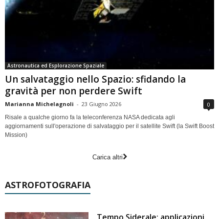
Astronautica ed Esplorazione Spaziale
Un salvataggio nello Spazio: sfidando la
gravità per non perdere Swift
Marianna Michelagnoli
-
23 Giugno 2026
0
Risale a qualche giorno fa la teleconferenza NASA dedicata agli
aggiornamenti sull'operazione di salvataggio per il satellite Swift (la Swift Boost
Mission)
Carica altri
ASTROFOTOGRAFIA
Tempo Siderale: applicazioni