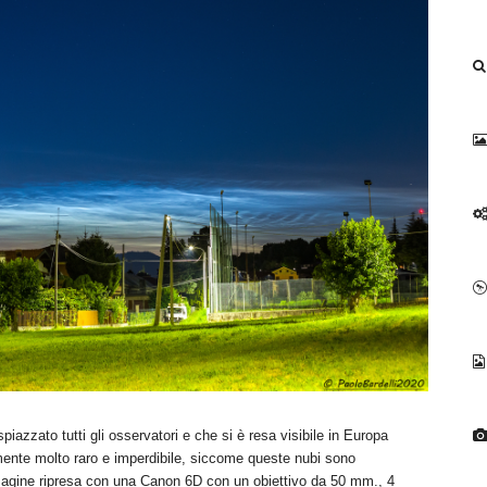
piazzato tutti gli osservatori e che si è resa visibile in Europa
ramente molto raro e imperdibile, siccome queste nubi sono
Immagine ripresa con una Canon 6D con un obiettivo da 50 mm., 4