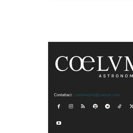
Contattaci:
coelumastro@coelum.com