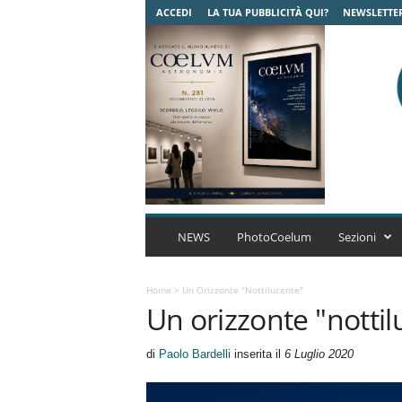
ACCEDI
LA TUA PUBBLICITÀ QUI?
NEWSLETTE
C
o
NEWS
PhotoCoelum
Sezioni
e
l
u
Home
>
Un Orizzonte "nottilucente"
Un orizzonte "nottil
m
A
s
di
Paolo Bardelli
inserita il
6 Luglio 2020
t
r
o