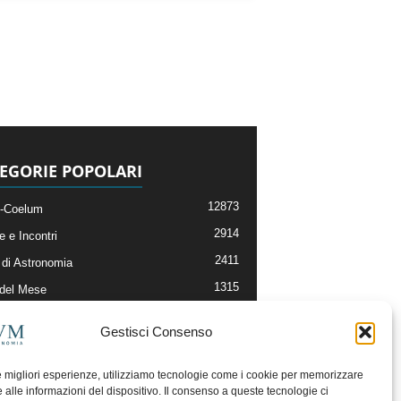
EGORIE POPOLARI
12873
-Coelum
2914
e e Incontri
2411
di Astronomia
1315
 del Mese
365
nomia, Astrofisica e Cosmologia
Gestisci Consenso
268
li e Risorse On-Line
192
og della Redazione
le migliori esperienze, utilizziamo tecnologie come i cookie per memorizzare
 alle informazioni del dispositivo. Il consenso a queste tecnologie ci