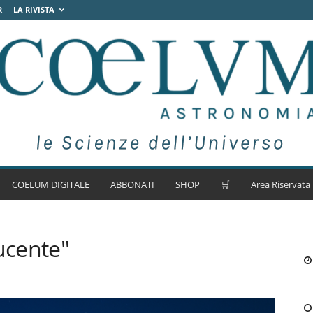
R
LA RIVISTA
COELUM DIGITALE
ABBONATI
SHOP
🛒
Area Riservata
ucente"