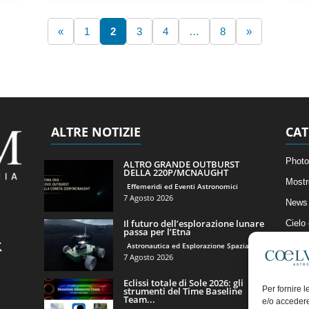
«
1
2
3
4
…
8
»
ALTRE NOTIZIE
CAT
Photo
ALTRO GRANDE OUTBURST
DELLA 220P/MCNAUGHT
Mostr
Effemeridi ed Eventi Astronomici
7 Agosto 2026
News 
Il futuro dell’esplorazione lunare
Cielo
passa per l’Etna
Astro
Astronautica ed Esplorazione Spaziale
7 Agosto 2026
Artico
Eclissi totale di Sole 2026: gli
Il Bl
Per fornire 
strumenti del Time Baseline
Team...
e/o accedere