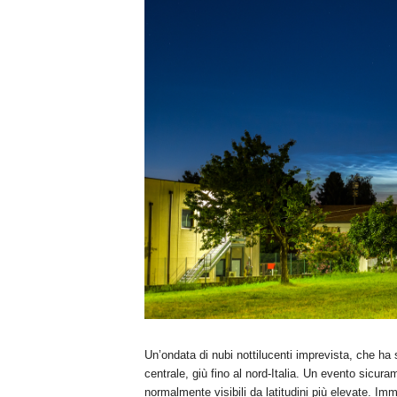
n
o
m
i
a
Un’ondata di nubi nottilucenti imprevista, che ha s
centrale, giù fino al nord-Italia. Un evento sicu
normalmente visibili da latitudini più elevate. 