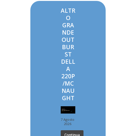
ALTR
O
GRA
NDE
OUT
BUR
ST
DELL
A
220P
/MC
NAU
GHT
7 Agosto
2026
Continua