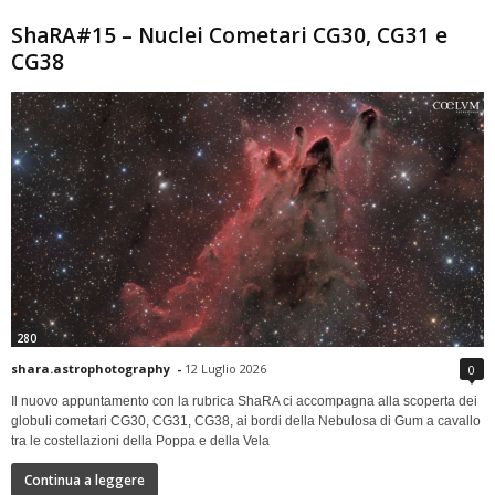
ShaRA#15 – Nuclei Cometari CG30, CG31 e
CG38
280
shara.astrophotography
-
12 Luglio 2026
0
Il nuovo appuntamento con la rubrica ShaRA ci accompagna alla scoperta dei
globuli cometari CG30, CG31, CG38, ai bordi della Nebulosa di Gum a cavallo
tra le costellazioni della Poppa e della Vela
Continua a leggere