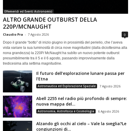
Effemeridi ed Eventi Astronomici
ALTRO GRANDE OUTBURST DELLA
220P/MCNAUGHT
Claudio Pra
-
7 Agosto 2026
0
Dopo il grande “botto” di inizio giugno in prossimità del perielio, che l’aveva
vista variare la sua luminosità di circa nove magnitudini (dalla diciottesima alla
nona grandezza) la 220P/ McNaught ha subìto un nuovo potente outburst
presumibilmente tra il 5 e il 6 agosto, passando improvvisamente dalla
tredicesima alla settima magnitudine.
Il futuro dell’esplorazione lunare passa per
l’Etna
Astronautica ed Esplorazione Spaziale
7 Agosto 2026
Abell 2255 nel radio più profondo di sempre:
nuova mappa del...
Astronomia, Astrofisica e Cosmologia
6 Agosto 2026
Alzando gli occhi al cielo – Vale la sveglia?Le
congiunzioni di...