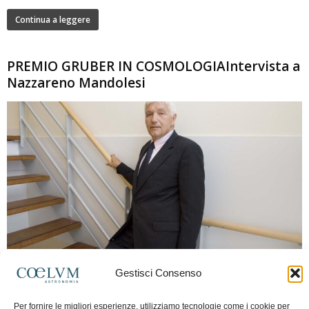
Continua a leggere
PREMIO GRUBER IN COSMOLOGIAIntervista a
Nazzareno Mandolesi
280
Gestisci Consenso
Frida Paolella
-
16 Giugno 2026
0
Intervista al professor Nazzareno Mandolesi, tra i protagonisti della cosmologia
Per fornire le migliori esperienze, utilizziamo tecnologie come i cookie per
spaziale europea e della missione Planck. Il dialogo ripercorre i principali