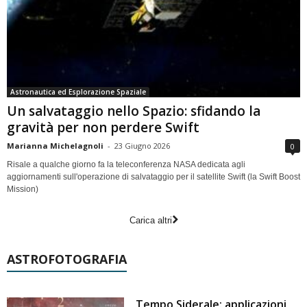
Astronautica ed Esplorazione Spaziale
Un salvataggio nello Spazio: sfidando la
gravità per non perdere Swift
Marianna Michelagnoli
-
23 Giugno 2026
0
Risale a qualche giorno fa la teleconferenza NASA dedicata agli
aggiornamenti sull'operazione di salvataggio per il satellite Swift (la Swift Boost
Mission)
Carica altri
ASTROFOTOGRAFIA
Tempo Siderale: applicazioni