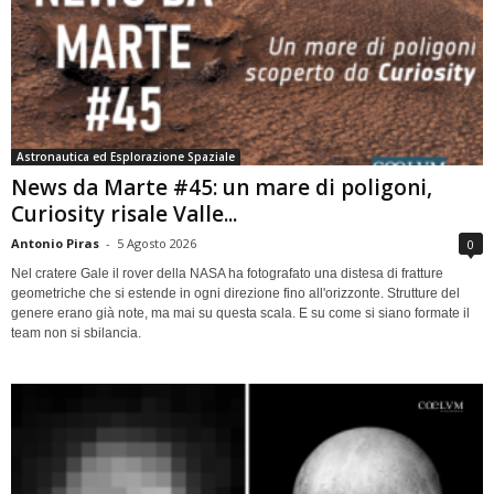
Astronautica ed Esplorazione Spaziale
News da Marte #45: un mare di poligoni,
Curiosity risale Valle...
Antonio Piras
-
5 Agosto 2026
0
Nel cratere Gale il rover della NASA ha fotografato una distesa di fratture
geometriche che si estende in ogni direzione fino all'orizzonte. Strutture del
genere erano già note, ma mai su questa scala. E su come si siano formate il
team non si sbilancia.