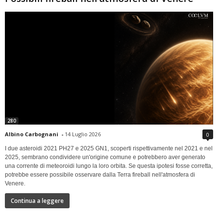
280
Albino Carbognani
-
14 Luglio 2026
0
I due asteroidi 2021 PH27 e 2025 GN1, scoperti rispettivamente nel 2021 e nel
2025, sembrano condividere un'origine comune e potrebbero aver generato
una corrente di meteoroidi lungo la loro orbita. Se questa ipotesi fosse corretta,
potrebbe essere possibile osservare dalla Terra fireball nell'atmosfera di
Venere.
Continua a leggere