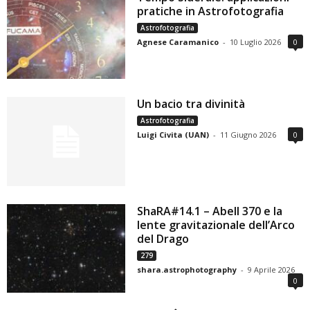
pratiche in Astrofotografia
Astrofotografia
Agnese Caramanico
-
10 Luglio 2026
0
Un bacio tra divinità
Astrofotografia
Luigi Civita (UAN)
-
11 Giugno 2026
0
ShaRA#14.1 – Abell 370 e la
lente gravitazionale dell’Arco
del Drago
279
shara.astrophotography
-
9 Aprile 2026
0