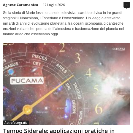
Agnese Caramanico
-
17 Luglio 2026
0
Se la storia di Marte fosse una serie televisiva, sarebbe divisa in tre grandi
stagioni: il Noachiano, l’Esperiano e l’Amazoniano. Un viaggio attraverso
miliardi di anni di evoluzione planetaria, tra oceani scomparsi, gigantesche
eruzioni vulcaniche, perdita dell’atmosfera e trasformazione del pianeta nel
mondo arido che osserviamo oggi.
Astrofotografia
Tempo Siderale: applicazioni pratiche in