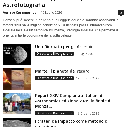
Astrofotografia
Agnese Caramanico
-
10 Luglio 2026
0
Come si può sapere in anticipo quali oggetti del cielo saranno osservabili o
fotografabili nelle migliori condizioni? La risposta passa attraverso l'ora
siderale locale e un semplice strumento, l'orologio siderale, che permette di
orientarsi tra le coordinate della volta celeste
Una Giornata per gli Asteroidi
Didattica e Divulgazione
3 Luglio 2026
Marte, il pianeta dei record
Didattica e Divulgazione
19 Giugno 2026
Report XXIV Campionati Italiani di
AstronomiaL'edizione 2026: la finale di
Monza...
Didattica e Divulgazione
16 Giugno 2026
I crateri da impatto come metodo di
datazione