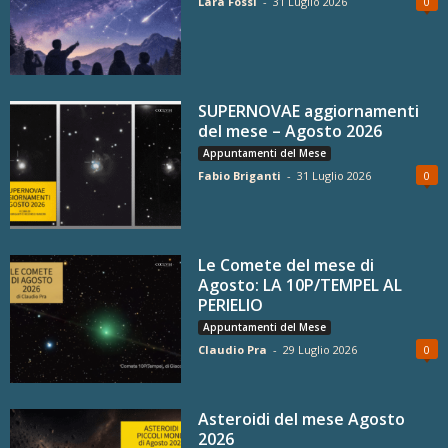
Lara Fossi
-
31 Luglio 2026
0
SUPERNOVAE aggiornamenti
del mese – Agosto 2026
Appuntamenti del Mese
Fabio Briganti
-
31 Luglio 2026
0
Le Comete del mese di
Agosto: LA 10P/TEMPEL AL
PERIELIO
Appuntamenti del Mese
Claudio Pra
-
29 Luglio 2026
0
Asteroidi del mese Agosto
2026