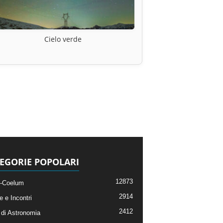
Cielo verde
EGORIE POPOLARI
12873
-Coelum
2914
e e Incontri
2412
di Astronomia