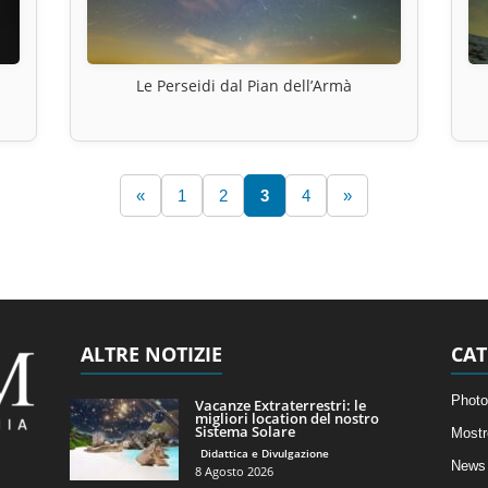
Le Perseidi dal Pian dell’Armà
«
1
2
3
4
»
ALTRE NOTIZIE
CAT
Photo
Vacanze Extraterrestri: le
migliori location del nostro
Sistema Solare
Mostr
Didattica e Divulgazione
News 
8 Agosto 2026