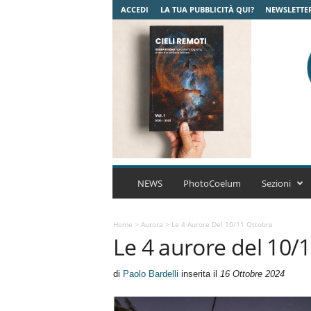
ACCEDI
LA TUA PUBBLICITÀ QUI?
NEWSLETTE
C
o
NEWS
PhotoCoelum
Sezioni
e
l
u
Home
>
Aurora
>
Le 4 Aurore Del 10/11 Ottobre
Le 4 aurore del 10/
m
A
s
di
Paolo Bardelli
inserita il
16 Ottobre 2024
t
r
o