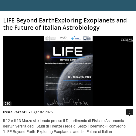
Carica altri
LIFE Beyond EarthExploring Exoplanets and
the Future of Italian Astrobiology
280
Irene Parenti
-
1 Agosto 2026
0
Il 12 e il 13 Marzo si è tenuto presso il Dipartimento di Fisica e Astronomia
dell'Università degli Studi di Firenze (sede di Sesto Fiorentino) il convegno
"LIFE Beyond Earth. Exploring Exoplanets and the Future of Italian