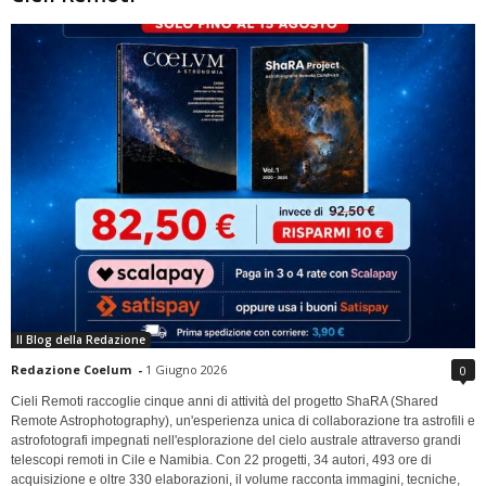
Il Blog della Redazione
Redazione Coelum
-
1 Giugno 2026
0
Cieli Remoti raccoglie cinque anni di attività del progetto ShaRA (Shared
Remote Astrophotography), un'esperienza unica di collaborazione tra astrofili e
astrofotografi impegnati nell'esplorazione del cielo australe attraverso grandi
telescopi remoti in Cile e Namibia. Con 22 progetti, 34 autori, 493 ore di
acquisizione e oltre 330 elaborazioni, il volume racconta immagini, tecniche,