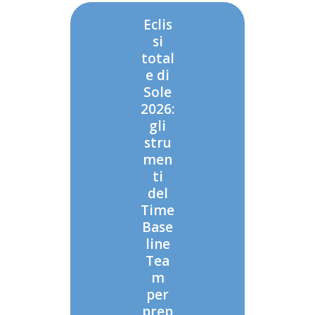
Eclis
si
total
e di
Sole
2026:
gli
stru
men
ti
del
Time
Base
line
Tea
m
per
prep