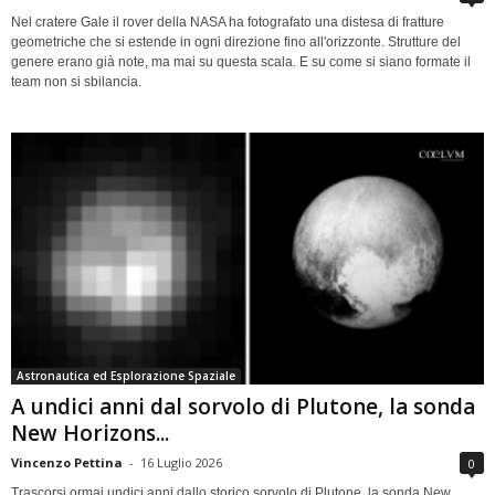
Nel cratere Gale il rover della NASA ha fotografato una distesa di fratture
geometriche che si estende in ogni direzione fino all'orizzonte. Strutture del
genere erano già note, ma mai su questa scala. E su come si siano formate il
team non si sbilancia.
Astronautica ed Esplorazione Spaziale
A undici anni dal sorvolo di Plutone, la sonda
New Horizons...
Vincenzo Pettina
-
16 Luglio 2026
0
Trascorsi ormai undici anni dallo storico sorvolo di Plutone, la sonda New