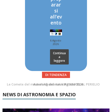
arar
si
all’ev
ento
6 Agosto
2026
Continua
a
leggere
DI TENDENZA
Asteroidi del mese Agosto 2026
Transiti di ISS International Space Station e Tiangong – Agosto 2026
NEWS DI ASTRONOMIA E SPAZIO