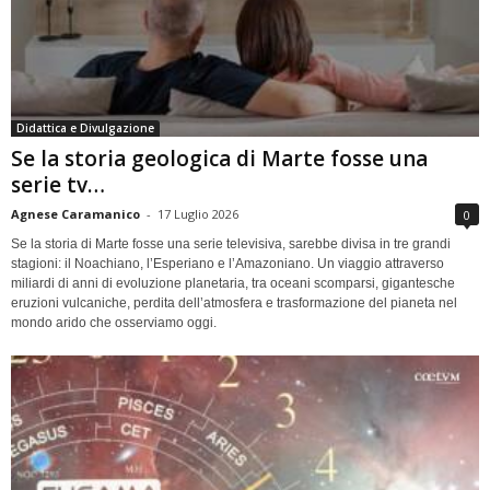
Didattica e Divulgazione
Se la storia geologica di Marte fosse una
serie tv…
Agnese Caramanico
-
17 Luglio 2026
0
Se la storia di Marte fosse una serie televisiva, sarebbe divisa in tre grandi
stagioni: il Noachiano, l’Esperiano e l’Amazoniano. Un viaggio attraverso
miliardi di anni di evoluzione planetaria, tra oceani scomparsi, gigantesche
eruzioni vulcaniche, perdita dell’atmosfera e trasformazione del pianeta nel
mondo arido che osserviamo oggi.