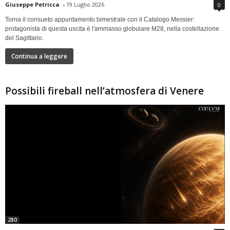
Giuseppe Petricca
-
19 Luglio 2026
0
Torna il consueto appuntamento bimestrale con il Catalogo Messier:
protagonista di questa uscita è l'ammasso globulare M28, nella costellazione
del Sagittario.
Continua a leggere
Possibili fireball nell’atmosfera di Venere
280