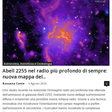
Astronomia, Astrofisica e Cosmologia
Abell 2255 nel radio più profondo di sempre:
nuova mappa del...
Rossana Conte
-
6 Agosto 2026
0
Uno studio recente ha realizzato l'immagine radio più profonda mai ottenuta
dell'ammasso di galassie Abell 2255, rivelando nuovi dettagli sull'emissione
diffusa e scoprendo una possibile nuova reliquia radio. Grazie a una tecnica
innovativa che ricostruisce l'orientazione del campo magnetico a partire
dall'emissione di sincrotrone, i ricercatori hanno ricostruito la complessa