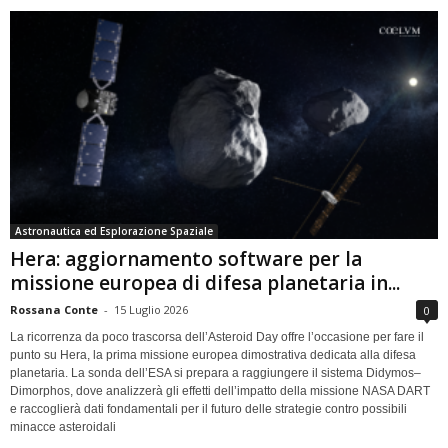
Astronautica ed Esplorazione Spaziale
Hera: aggiornamento software per la
missione europea di difesa planetaria in...
Rossana Conte
-
15 Luglio 2026
0
La ricorrenza da poco trascorsa dell’Asteroid Day offre l’occasione per fare il
punto su Hera, la prima missione europea dimostrativa dedicata alla difesa
planetaria. La sonda dell’ESA si prepara a raggiungere il sistema Didymos–
Dimorphos, dove analizzerà gli effetti dell’impatto della missione NASA DART
e raccoglierà dati fondamentali per il futuro delle strategie contro possibili
minacce asteroidali