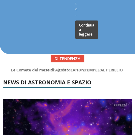
t
o
.
Continua
a
leggere
DI TENDENZA
Asteroidi del mese Agosto 2026
NEWS DI ASTRONOMIA E SPAZIO