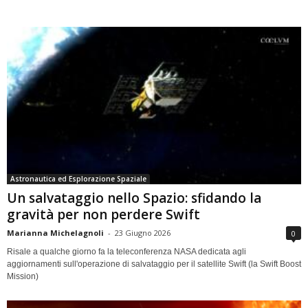
Astronautica ed Esplorazione Spaziale
Un salvataggio nello Spazio: sfidando la
gravità per non perdere Swift
Marianna Michelagnoli
-
23 Giugno 2026
0
Risale a qualche giorno fa la teleconferenza NASA dedicata agli
aggiornamenti sull'operazione di salvataggio per il satellite Swift (la Swift Boost
Mission)