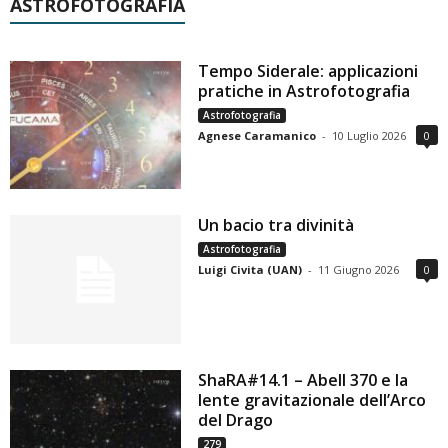
ASTROFOTOGRAFIA
Tempo Siderale: applicazioni
pratiche in Astrofotografia
Astrofotografia
Agnese Caramanico
-
10 Luglio 2026
0
Un bacio tra divinità
Astrofotografia
Luigi Civita (UAN)
-
11 Giugno 2026
0
ShaRA#14.1 – Abell 370 e la
lente gravitazionale dell’Arco
del Drago
279