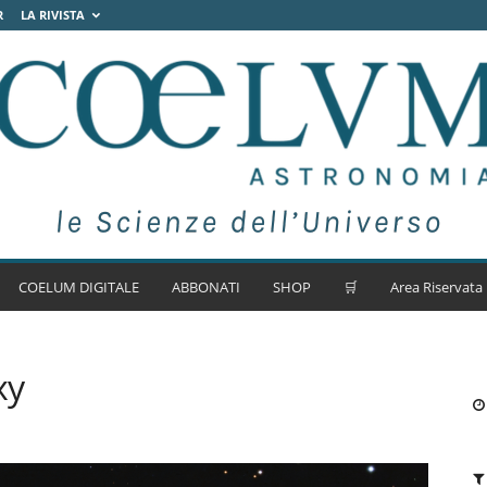
R
LA RIVISTA
COELUM DIGITALE
ABBONATI
SHOP
🛒
Area Riservata
xy