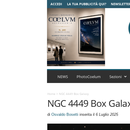
ACCEDI
LA TUA PUBBLICITÀ QUI?
NEWSLETTE
C
o
NEWS
PhotoCoelum
Sezioni
e
l
u
Home
>
NGC 4449 Box Galaxy
NGC 4449 Box Gala
m
A
s
di
Osvaldo Bosetti
inserita il
6 Luglio 2025
t
r
o