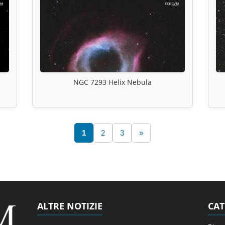
NGC 7293 Helix Nebula
1
2
3
»
ALTRE NOTIZIE
CAT