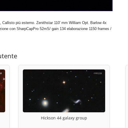
 Callisto più esterno. Zenithstar 110′ mm William Opt. Barlow 4x
ione con SharpCapPro 52mS/ gain 134 elaborazione 1150 frames /
utente
Hickson 44 galaxy group