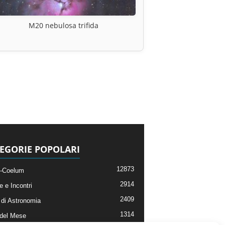
M20 nebulosa trifida
EGORIE POPOLARI
12873
-Coelum
2914
e e Incontri
2409
di Astronomia
1314
 del Mese