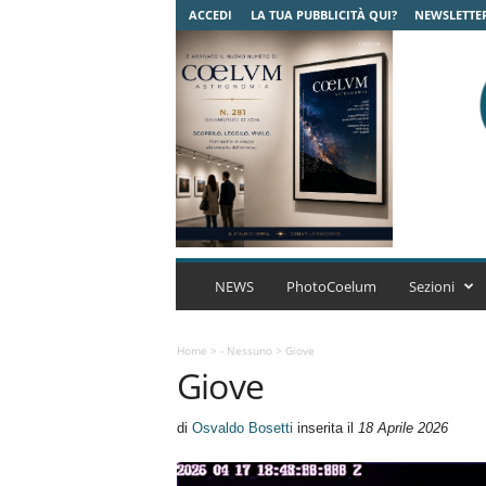
ACCEDI
LA TUA PUBBLICITÀ QUI?
NEWSLETTE
C
o
NEWS
PhotoCoelum
Sezioni
e
l
u
Home
>
- Nessuno
>
Giove
Giove
m
A
s
di
Osvaldo Bosetti
inserita il
18 Aprile 2026
t
r
o