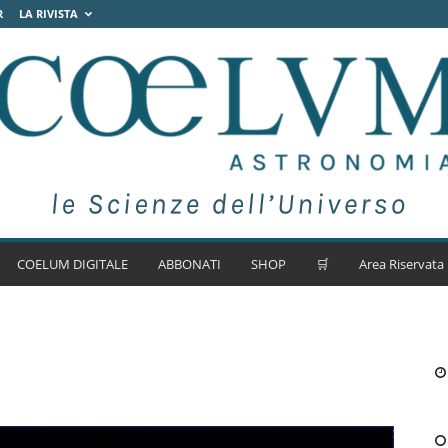
R
LA RIVISTA
COELUM DIGITALE
ABBONATI
SHOP
🛒
Area Riservata