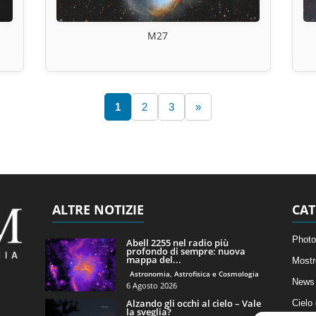
M27
1
2
3
»
ALTRE NOTIZIE
CAT
Photo
Abell 2255 nel radio più
profondo di sempre: nuova
mappa del...
Mostr
Astronomia, Astrofisica e Cosmologia
News 
6 Agosto 2026
Alzando gli occhi al cielo – Vale
Cielo
la sveglia?