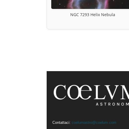
NGC 7293 Helix Nebula
Contattaci:
coelumastro@coelum.com