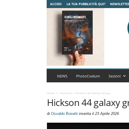
ACCEDI
LA TUA PUBBLICITÀ QUI?
NEWSLETTE
C
o
NEWS
PhotoCoelum
Sezioni
e
l
u
Home
>
- Nessuno
>
Hickson 44 Galaxy Group
Hickson 44 galaxy 
m
A
s
di
Osvaldo Bosetti
inserita il
23 Aprile 2026
t
r
o