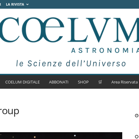
R
LA RIVISTA
COELUM DIGITALE
ABBONATI
SHOP
🛒
Area Riservata
group