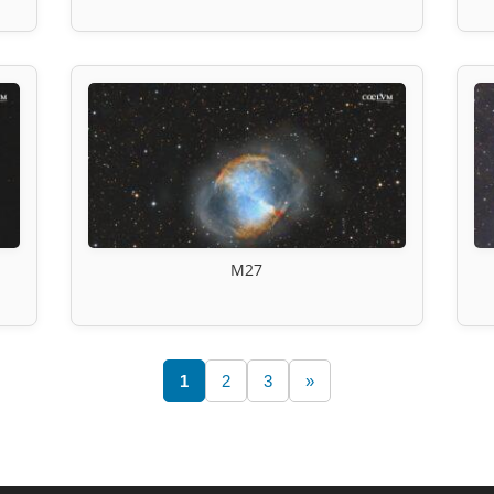
M27
1
2
3
»