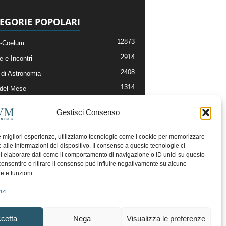
EGORIE POPOLARI
12873
-Coelum
2914
e e Incontri
2408
di Astronomia
1314
 del Mese
364
nomia, Astrofisica e Cosmologia
Gestisci Consenso
268
li e Risorse On-Line
192
og della Redazione
le migliori esperienze, utilizziamo tecnologie come i cookie per memorizzare
 alle informazioni del dispositivo. Il consenso a queste tecnologie ci
i elaborare dati come il comportamento di navigazione o ID unici su questo
consentire o ritirare il consenso può influire negativamente su alcune
he e funzioni.
izi
cetta
Nega
Visualizza le preferenze