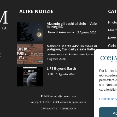
ALTRE NOTIZIE
CAT
Photo
Alzando gli occhi al cielo – Vale
la sveglia?
Mostr
News di Astronomia
5 Agosto 2026
News 
News da Marte #45: un mare di
Cielo
poligoni, Curiosity risale Valle...
Astro
Astronautica ed Esplorazione Spaziale
5 Agosto 2026
Artico
LIFE Beyond Earth
Il Bl
Per fornire 
280
1 Agosto 2026
e/o accedere
permetterà d
sito. Non ac
caratteristic
Pubblicità:
ads@coelum.com
Gestisci serv
Copyright © 1997 - 2024 vietata la riproduzione.
CF/P.IVA/VAT.C IT.01988340434
Ac