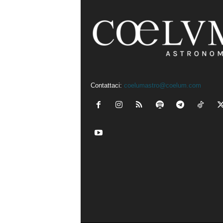
Contattaci:
coelumastro@coelum.com