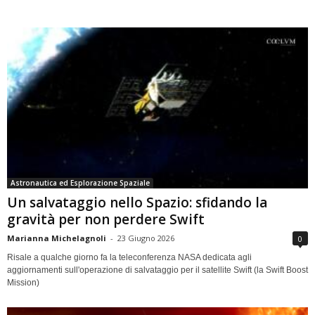
Astronautica ed Esplorazione Spaziale
Un salvataggio nello Spazio: sfidando la
gravità per non perdere Swift
Marianna Michelagnoli
-
23 Giugno 2026
0
Risale a qualche giorno fa la teleconferenza NASA dedicata agli
aggiornamenti sull'operazione di salvataggio per il satellite Swift (la Swift Boost
Mission)