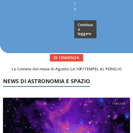
t
o
.
Continua
a
leggere
DI TENDENZA
Asteroidi del mese Agosto 2026
NEWS DI ASTRONOMIA E SPAZIO