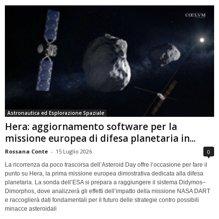
Astronautica ed Esplorazione Spaziale
Hera: aggiornamento software per la
missione europea di difesa planetaria in...
Rossana Conte
-
15 Luglio 2026
0
La ricorrenza da poco trascorsa dell’Asteroid Day offre l’occasione per fare il
punto su Hera, la prima missione europea dimostrativa dedicata alla difesa
planetaria. La sonda dell’ESA si prepara a raggiungere il sistema Didymos–
Dimorphos, dove analizzerà gli effetti dell’impatto della missione NASA DART
e raccoglierà dati fondamentali per il futuro delle strategie contro possibili
minacce asteroidali