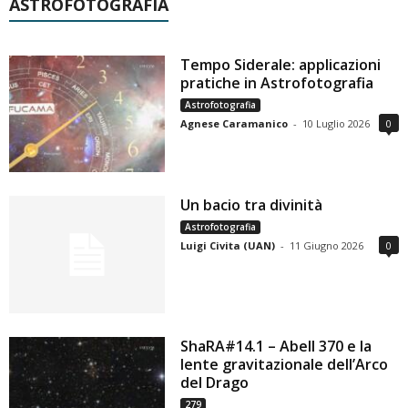
ASTROFOTOGRAFIA
Tempo Siderale: applicazioni
pratiche in Astrofotografia
Astrofotografia
Agnese Caramanico
-
10 Luglio 2026
0
Un bacio tra divinità
Astrofotografia
Luigi Civita (UAN)
-
11 Giugno 2026
0
ShaRA#14.1 – Abell 370 e la
lente gravitazionale dell’Arco
del Drago
279