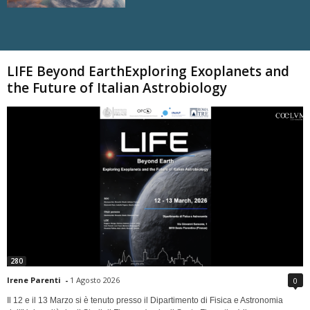
Carica altri
LIFE Beyond EarthExploring Exoplanets and
the Future of Italian Astrobiology
280
Irene Parenti
-
1 Agosto 2026
0
Il 12 e il 13 Marzo si è tenuto presso il Dipartimento di Fisica e Astronomia