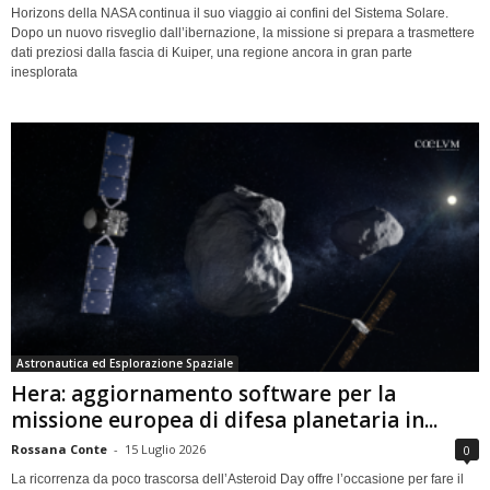
Horizons della NASA continua il suo viaggio ai confini del Sistema Solare.
Dopo un nuovo risveglio dall’ibernazione, la missione si prepara a trasmettere
dati preziosi dalla fascia di Kuiper, una regione ancora in gran parte
inesplorata
Astronautica ed Esplorazione Spaziale
Hera: aggiornamento software per la
missione europea di difesa planetaria in...
Rossana Conte
-
15 Luglio 2026
0
La ricorrenza da poco trascorsa dell’Asteroid Day offre l’occasione per fare il