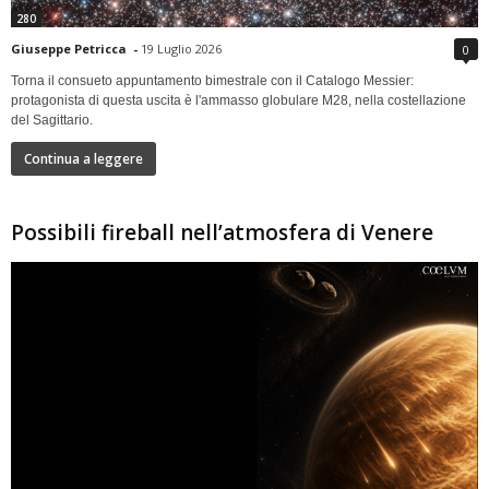
280
Giuseppe Petricca
-
19 Luglio 2026
0
Torna il consueto appuntamento bimestrale con il Catalogo Messier:
protagonista di questa uscita è l'ammasso globulare M28, nella costellazione
del Sagittario.
Continua a leggere
Possibili fireball nell’atmosfera di Venere