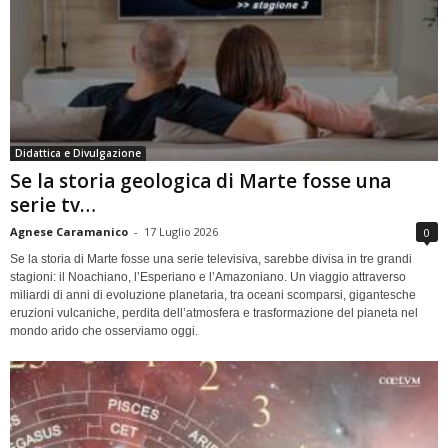
Didattica e Divulgazione
Se la storia geologica di Marte fosse una
serie tv…
Agnese Caramanico
-
17 Luglio 2026
0
Se la storia di Marte fosse una serie televisiva, sarebbe divisa in tre grandi
stagioni: il Noachiano, l’Esperiano e l’Amazoniano. Un viaggio attraverso
miliardi di anni di evoluzione planetaria, tra oceani scomparsi, gigantesche
eruzioni vulcaniche, perdita dell’atmosfera e trasformazione del pianeta nel
mondo arido che osserviamo oggi.