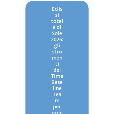
Eclis
si
total
e di
Sole
2026:
gli
stru
men
ti
del
Time
Base
line
Tea
m
per
prep