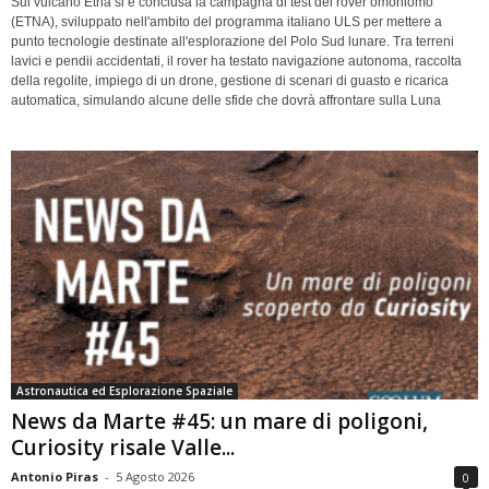
Sul vulcano Etna si è conclusa la campagna di test del rover omoniomo
(ETNA), sviluppato nell'ambito del programma italiano ULS per mettere a
punto tecnologie destinate all'esplorazione del Polo Sud lunare. Tra terreni
lavici e pendii accidentati, il rover ha testato navigazione autonoma, raccolta
della regolite, impiego di un drone, gestione di scenari di guasto e ricarica
automatica, simulando alcune delle sfide che dovrà affrontare sulla Luna
Astronautica ed Esplorazione Spaziale
News da Marte #45: un mare di poligoni,
Curiosity risale Valle...
Antonio Piras
-
5 Agosto 2026
0