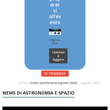
arar
si
all’ev
ento
6 Agosto
2026
Continua
a
leggere
DI TENDENZA
SUPERNOVAE aggiornamenti del mese – Agosto 2026
Le Comete del mese di Agosto: LA 10P/TEMPEL AL PERIELIO
NEWS DI ASTRONOMIA E SPAZIO