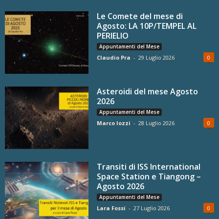
Le Comete del mese di
Agosto: LA 10P/TEMPEL AL
PERIELIO
Appuntamenti del Mese
Claudio Pra
-
29 Luglio 2026
0
Asteroidi del mese Agosto
2026
Appuntamenti del Mese
Marco Iozzi
-
28 Luglio 2026
0
Transiti di ISS International
Space Station e Tiangong –
Agosto 2026
Appuntamenti del Mese
Lara Fossi
-
27 Luglio 2026
0