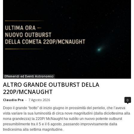
Effemeridi ed Eventi Astronomici
ALTRO GRANDE OUTBURST DELLA
220P/MCNAUGHT
Claudio Pra
-
7 Agosto 2026
0
Dopo il grande “botto” di inizio giugno in prossimità del perielio, che l’aveva
vista variare la sua luminosità di circa nove magnitudini (dalla diciottesima alla
nona grandezza) la 220P/ McNaught ha subìto un nuovo potente outburst
presumibilmente tra il 5 e il 6 agosto, passando improvvisamente dalla
tredicesima alla settima magnitudine.