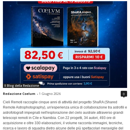
Il Blog della Redazione
Redazione Coelum
-
1 Giugno 2026
0
Cieli Remoti raccoglie cinque anni di attività del progetto ShaRA (Shared
Remote Astrophotography), un'esperienza unica di collaborazione tra astrofili e
astrofotografi impegnati nell'esplorazione del cielo australe attraverso grandi
telescopi remoti in Cile e Namibia. Con 22 progetti, 34 autori, 493 ore di
acquisizione e oltre 330 elaborazioni, il volume racconta immagini, tecniche,
ricerca e lavoro di squadra dietro alcune delle più spettacolari meraviglie del