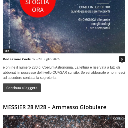
281
Redazione Coelum
-
28 Luglio 2026
0
è online il numero 280 di Coelum Astronomia. La lettura è riservata a tutti gli
abbonati in possesso del livello QUASAR sul sito. Se sei abbonato e non riesci
ad accedere contatta la segreteria.
Continua a leggere
MESSIER 28 M28 – Ammasso Globulare