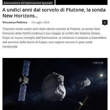
Astronautica ed Esplorazione Spaziale
A undici anni dal sorvolo di Plutone, la sonda
New Horizons...
Vincenzo Pettina
-
16 Luglio 2026
0
Trascorsi ormai undici anni dallo storico sorvolo di Plutone, la sonda New
Horizons della NASA continua il suo viaggio ai confini del Sistema Solare.
Dopo un nuovo risveglio dall’ibernazione, la missione si prepara a trasmettere
dati preziosi dalla fascia di Kuiper, una regione ancora in gran parte
inesplorata