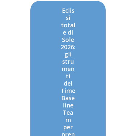
Eclis
si
total
e di
Sole
2026:
gli
stru
men
ti
del
Time
Base
line
Tea
m
per
prep