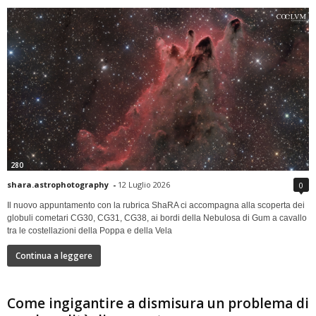
280
shara.astrophotography
-
12 Luglio 2026
0
Il nuovo appuntamento con la rubrica ShaRA ci accompagna alla scoperta dei
globuli cometari CG30, CG31, CG38, ai bordi della Nebulosa di Gum a cavallo
tra le costellazioni della Poppa e della Vela
Continua a leggere
Come ingigantire a dismisura un problema di