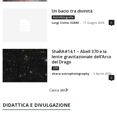
Un bacio tra divinità
Astrofotografia
Luigi Civita (UAN)
-
11 Giugno 2026
0
ShaRA#14.1 – Abell 370 e la
lente gravitazionale dell’Arco
del Drago
279
shara.astrophotography
-
9 Aprile 2026
0
Carica altri
DIDATTICA E DIVULGAZIONE