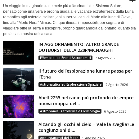
Un viaggio immaginario tra le mete più affascinanti del Sistema Solare,
pensato come una vera e propria guida alle vacanze extraterrestri: dalla Luna
romantica agli asteroidi solitari, dai super-vulcani di Marte alle lune di Giove,
fino alla “Morte Nera” Mimas. Cinque itinerari impossibili, per sognare di
viaggiare oltre la Terra e riscoprire, proprio guardandola da lontano, quanto sia
preziosa la nostra unica casa
IN AGGIORNAMENTO: ALTRO GRANDE
OUTBURST DELLA 220P/MCNAUGHT
Effemeridi ed Eventi Astronomici
7 Agosto 2026
Il futuro dell’esplorazione lunare passa per
l’Etna
Astronautica ed Esplorazione Spaziale
7 Agosto 2026
Abell 2255 nel radio più profondo di sempre:
nuova mappa del...
Astronomia, Astrofisica e Cosmologia
6 Agosto 2026
Alzando gli occhi al cielo – Vale la sveglia?Le
congiunzioni di...
Appuntamenti del Mese
5 Agosto 2026