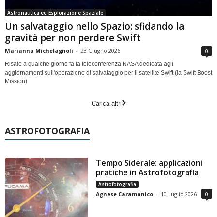
Astronautica ed Esplorazione Spaziale
Un salvataggio nello Spazio: sfidando la
gravità per non perdere Swift
Marianna Michelagnoli
-
23 Giugno 2026
0
Risale a qualche giorno fa la teleconferenza NASA dedicata agli
aggiornamenti sull'operazione di salvataggio per il satellite Swift (la Swift Boost
Mission)
Carica altri
ASTROFOTOGRAFIA
Tempo Siderale: applicazioni
pratiche in Astrofotografia
Astrofotografia
Agnese Caramanico
-
10 Luglio 2026
0