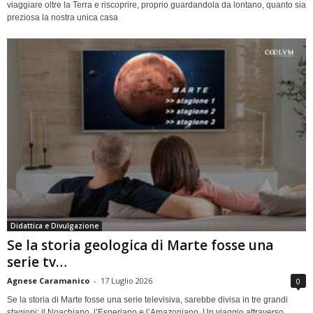
viaggiare oltre la Terra e riscoprire, proprio guardandola da lontano, quanto sia
preziosa la nostra unica casa
Didattica e Divulgazione
Se la storia geologica di Marte fosse una
serie tv…
Agnese Caramanico
-
17 Luglio 2026
0
Se la storia di Marte fosse una serie televisiva, sarebbe divisa in tre grandi
stagioni: il Noachiano, l’Esperiano e l’Amazoniano. Un viaggio attraverso