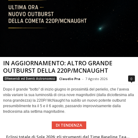
IN AGGIORNAMENTO: ALTRO GRANDE
OUTBURST DELLA 220P/MCNAUGHT
Claudio Pra
-
7 Agosto 2026
0
Effemeridi ed Eventi Astronomici
Dopo il grande “botto” di inizio giugno in prossimità del perielio, che l’aveva
vista variare la sua luminosità di circa nove magnitudini (dalla diciottesima alla
nona grandezza) la 220P/ McNaught ha subìto un nuovo potente outburst
presumibilmente tra il 5 e il 6 agosto, passando improvvisamente dalla
tredicesima alla settima magnitudine.
DI TENDENZA
Abell 2255 nel radio più profondo di sempre: nuova mappa del campo magnetico di un ammasso di galassie