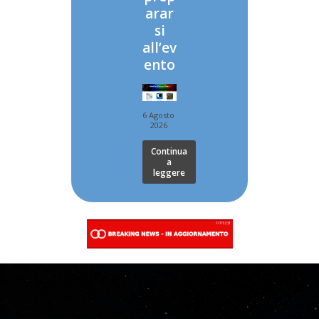
arar
si
all’ev
ento
6 Agosto
2026
Continua
a
leggere