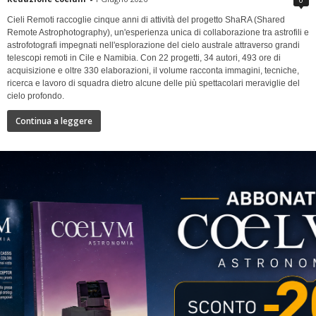
Cieli Remoti raccoglie cinque anni di attività del progetto ShaRA (Shared
Remote Astrophotography), un'esperienza unica di collaborazione tra astrofili e
astrofotografi impegnati nell'esplorazione del cielo australe attraverso grandi
telescopi remoti in Cile e Namibia. Con 22 progetti, 34 autori, 493 ore di
acquisizione e oltre 330 elaborazioni, il volume racconta immagini, tecniche,
ricerca e lavoro di squadra dietro alcune delle più spettacolari meraviglie del
cielo profondo.
Continua a leggere