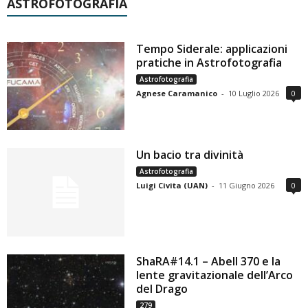
ASTROFOTOGRAFIA
Tempo Siderale: applicazioni
pratiche in Astrofotografia
Astrofotografia
Agnese Caramanico
-
10 Luglio 2026
0
Un bacio tra divinità
Astrofotografia
Luigi Civita (UAN)
-
11 Giugno 2026
0
ShaRA#14.1 – Abell 370 e la
lente gravitazionale dell’Arco
del Drago
279