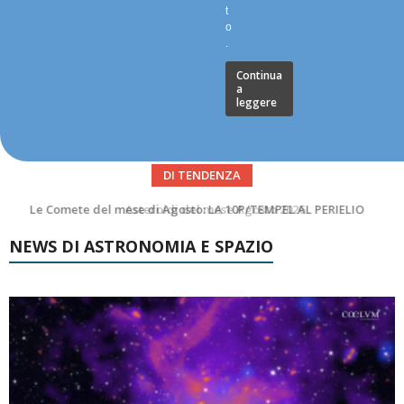
t
o
.
Continua
a
leggere
DI TENDENZA
Asteroidi del mese Agosto 2026
NEWS DI ASTRONOMIA E SPAZIO