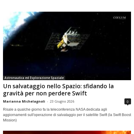
Astronautica ed Esplorazione Spaziale
Un salvataggio nello Spazio: sfidando la
gravità per non perdere Swift
Marianna Michelagnoli
-
23 Giugno 2026
0
Risale a qualche giorno fa la teleconferenza NASA dedicata agli
aggiornamenti sull'operazione di salvataggio per il satellite Swift (la Swift Boost
Mission)