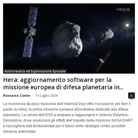
Astronautica ed Esplorazione Spaziale
Hera: aggiornamento software per la
missione europea di difesa planetaria in...
Rossana Conte
-
15 Luglio 2026
0
La ricorrenza da poco trascorsa dell’Asteroid Day offre l’occasione per fare il
punto su Hera, la prima missione europea dimostrativa dedicata alla difesa
planetaria. La sonda dell’ESA si prepara a raggiungere il sistema Didymos–
Dimorphos, dove analizzerà gli effetti dell’impatto della missione NASA DART
e raccoglierà dati fondamentali per il futuro delle strategie contro possibili
minacce asteroidali