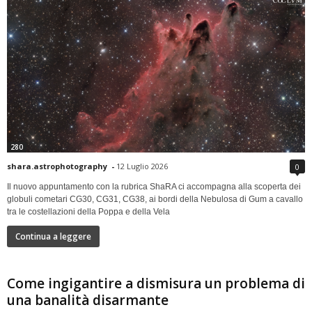
280
shara.astrophotography
-
12 Luglio 2026
0
Il nuovo appuntamento con la rubrica ShaRA ci accompagna alla scoperta dei
globuli cometari CG30, CG31, CG38, ai bordi della Nebulosa di Gum a cavallo
tra le costellazioni della Poppa e della Vela
Continua a leggere
Come ingigantire a dismisura un problema di
una banalità disarmante