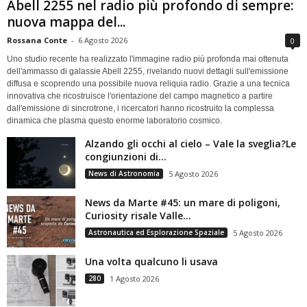
Abell 2255 nel radio più profondo di sempre:
nuova mappa del...
Rossana Conte
-
6 Agosto 2026
0
Uno studio recente ha realizzato l'immagine radio più profonda mai ottenuta
dell'ammasso di galassie Abell 2255, rivelando nuovi dettagli sull'emissione
diffusa e scoprendo una possibile nuova reliquia radio. Grazie a una tecnica
innovativa che ricostruisce l'orientazione del campo magnetico a partire
dall'emissione di sincrotrone, i ricercatori hanno ricostruito la complessa
dinamica che plasma questo enorme laboratorio cosmico.
Alzando gli occhi al cielo – Vale la sveglia?Le
congiunzioni di...
News di Astronomia
5 Agosto 2026
News da Marte #45: un mare di poligoni,
Curiosity risale Valle...
Astronautica ed Esplorazione Spaziale
5 Agosto 2026
Una volta qualcuno li usava
280
1 Agosto 2026