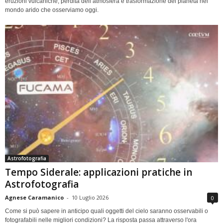
eruzioni vulcaniche, perdita dell’atmosfera e trasformazione del pianeta nel
mondo arido che osserviamo oggi.
Astrofotografia
Tempo Siderale: applicazioni pratiche in
Astrofotografia
Agnese Caramanico
-
10 Luglio 2026
0
Come si può sapere in anticipo quali oggetti del cielo saranno osservabili o
fotografabili nelle migliori condizioni? La risposta passa attraverso l'ora