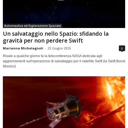
Astronautica ed Esplorazione Spaziale
Un salvataggio nello Spazio: sfidando la
gravità per non perdere Swift
Marianna Michelagnoli
-
23 Giugno 2026
0
Risale a qualche giorno fa la teleconferenza NASA dedicata agli
aggiornamenti sull'operazione di salvataggio per il satellite Swift (la Swift Boost
Mission)