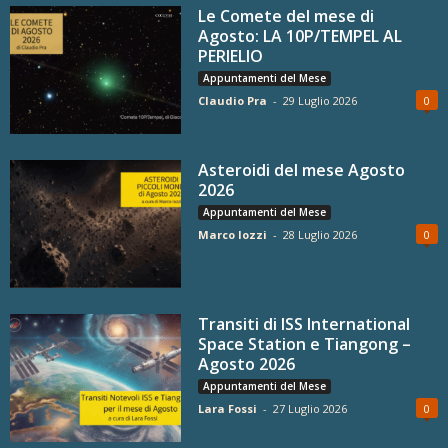
Le Comete del mese di
Agosto: LA 10P/TEMPEL AL
PERIELIO
Appuntamenti del Mese
Claudio Pra
-
29 Luglio 2026
0
Asteroidi del mese Agosto
2026
Appuntamenti del Mese
Marco Iozzi
-
28 Luglio 2026
0
Transiti di ISS International
Space Station e Tiangong –
Agosto 2026
Appuntamenti del Mese
Lara Fossi
-
27 Luglio 2026
0