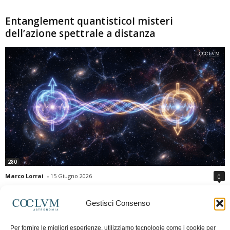
Entanglement quantisticoI misteri
dell’azione spettrale a distanza
280
Marco Lorrai
-
15 Giugno 2026
0
L'entanglement quantistico è uno dei fenomeni più sorprendenti della fisica
moderna: due particelle possono mostrare correlazioni che sembrano ignorare
Gestisci Consenso
la distanza che le separa. Gli esperimenti e i teoremi di Bell hanno escluso le
semplici spiegazioni basate su "variabili nascoste" locali, confermando le
Per fornire le migliori esperienze, utilizziamo tecnologie come i cookie per
previsioni della meccanica quantistica. Nonostante ciò, l'entanglement non