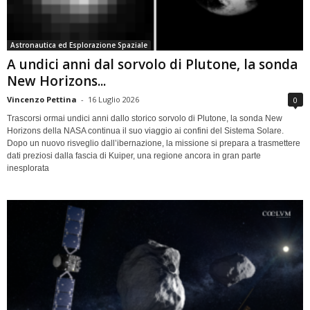
Astronautica ed Esplorazione Spaziale
A undici anni dal sorvolo di Plutone, la sonda
New Horizons...
Vincenzo Pettina
-
16 Luglio 2026
0
Trascorsi ormai undici anni dallo storico sorvolo di Plutone, la sonda New
Horizons della NASA continua il suo viaggio ai confini del Sistema Solare.
Dopo un nuovo risveglio dall’ibernazione, la missione si prepara a trasmettere
dati preziosi dalla fascia di Kuiper, una regione ancora in gran parte
inesplorata