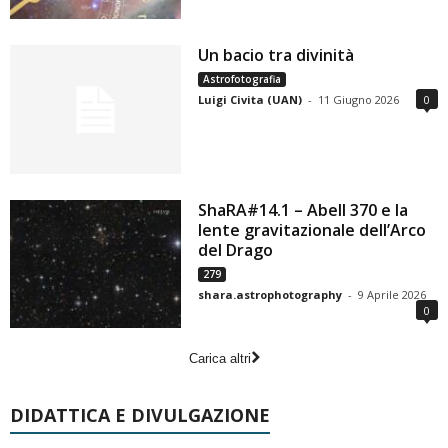
Un bacio tra divinità
Astrofotografia
Luigi Civita (UAN)
-
11 Giugno 2026
0
ShaRA#14.1 – Abell 370 e la
lente gravitazionale dell’Arco
del Drago
279
shara.astrophotography
-
9 Aprile 2026
0
Carica altri
DIDATTICA E DIVULGAZIONE