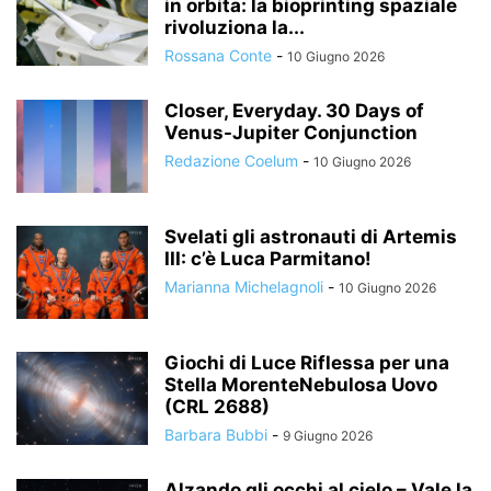
in orbita: la bioprinting spaziale
rivoluziona la...
Rossana Conte
-
10 Giugno 2026
Closer, Everyday. 30 Days of
Venus-Jupiter Conjunction
Redazione Coelum
-
10 Giugno 2026
Svelati gli astronauti di Artemis
III: c’è Luca Parmitano!
Marianna Michelagnoli
-
10 Giugno 2026
Giochi di Luce Riflessa per una
Stella MorenteNebulosa Uovo
(CRL 2688)
Barbara Bubbi
-
9 Giugno 2026
Alzando gli occhi al cielo – Vale la