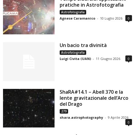
pratiche in Astrofotografia
Astrofotografia
Agnese Caramanico
-
10 Luglio 2026
0
Un bacio tra divinità
Astrofotografia
Luigi Civita (UAN)
-
11 Giugno 2026
0
ShaRA#14.1 – Abell 370 e la
lente gravitazionale dell’Arco
del Drago
279
shara.astrophotography
-
9 Aprile 2026
0