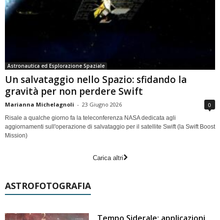
Astronautica ed Esplorazione Spaziale
Un salvataggio nello Spazio: sfidando la
gravità per non perdere Swift
Marianna Michelagnoli
-
23 Giugno 2026
0
Risale a qualche giorno fa la teleconferenza NASA dedicata agli
aggiornamenti sull'operazione di salvataggio per il satellite Swift (la Swift Boost
Mission)
Carica altri
ASTROFOTOGRAFIA
Tempo Siderale: applicazioni