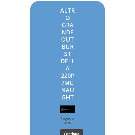
ALTR
O
GRA
NDE
OUT
BUR
ST
DELL
A
220P
/MC
NAU
GHT
7 Agosto
2026
Continua