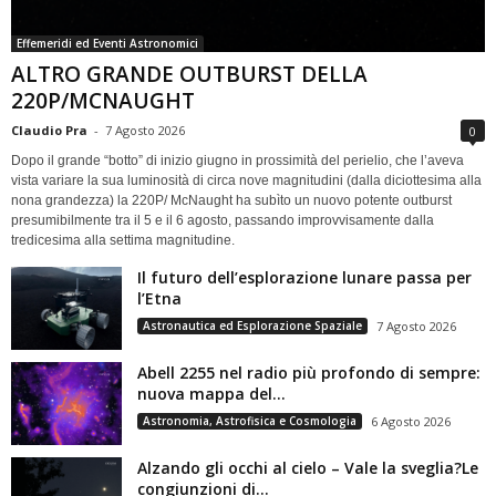
Effemeridi ed Eventi Astronomici
ALTRO GRANDE OUTBURST DELLA
220P/MCNAUGHT
Claudio Pra
-
7 Agosto 2026
0
Dopo il grande “botto” di inizio giugno in prossimità del perielio, che l’aveva
vista variare la sua luminosità di circa nove magnitudini (dalla diciottesima alla
nona grandezza) la 220P/ McNaught ha subìto un nuovo potente outburst
presumibilmente tra il 5 e il 6 agosto, passando improvvisamente dalla
tredicesima alla settima magnitudine.
Il futuro dell’esplorazione lunare passa per
l’Etna
Astronautica ed Esplorazione Spaziale
7 Agosto 2026
Abell 2255 nel radio più profondo di sempre:
nuova mappa del...
Astronomia, Astrofisica e Cosmologia
6 Agosto 2026
Alzando gli occhi al cielo – Vale la sveglia?Le
congiunzioni di...