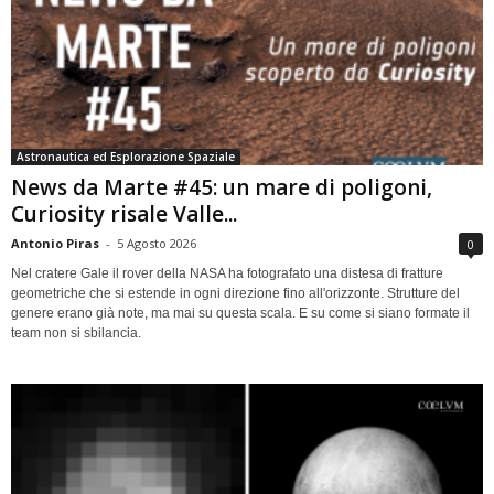
Astronautica ed Esplorazione Spaziale
News da Marte #45: un mare di poligoni,
Curiosity risale Valle...
Antonio Piras
-
5 Agosto 2026
0
Nel cratere Gale il rover della NASA ha fotografato una distesa di fratture
geometriche che si estende in ogni direzione fino all'orizzonte. Strutture del
genere erano già note, ma mai su questa scala. E su come si siano formate il
team non si sbilancia.