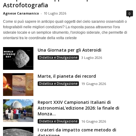
Astrofotografia
Agnese Caramanico
-
10 Luglio 2026
0
Come si può sapere in anticipo quali oggetti del cielo saranno osservabili o
fotografabili nelle migliori condizioni? La risposta passa attraverso l'ora
siderale locale e un semplice strumento, l'orologio siderale, che permette di
orientarsi tra le coordinate della volta celeste
Una Giornata per gli Asteroidi
Didattica e Divulgazione
3 Luglio 2026
Marte, il pianeta dei record
Didattica e Divulgazione
19 Giugno 2026
Report XXIV Campionati Italiani di
AstronomiaL'edizione 2026: la finale di
Monza...
Didattica e Divulgazione
16 Giugno 2026
I crateri da impatto come metodo di
datazione