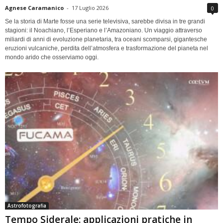
Agnese Caramanico
-
17 Luglio 2026
0
Se la storia di Marte fosse una serie televisiva, sarebbe divisa in tre grandi
stagioni: il Noachiano, l’Esperiano e l’Amazoniano. Un viaggio attraverso
miliardi di anni di evoluzione planetaria, tra oceani scomparsi, gigantesche
eruzioni vulcaniche, perdita dell’atmosfera e trasformazione del pianeta nel
mondo arido che osserviamo oggi.
Astrofotografia
Tempo Siderale: applicazioni pratiche in