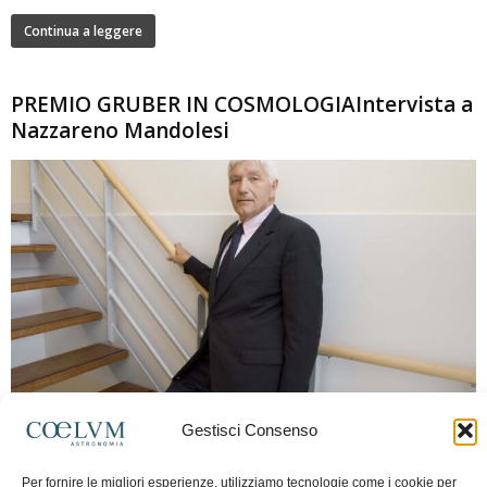
Continua a leggere
PREMIO GRUBER IN COSMOLOGIAIntervista a
Nazzareno Mandolesi
280
Gestisci Consenso
Frida Paolella
-
16 Giugno 2026
0
Intervista al professor Nazzareno Mandolesi, tra i protagonisti della cosmologia
Per fornire le migliori esperienze, utilizziamo tecnologie come i cookie per
spaziale europea e della missione Planck. Il dialogo ripercorre i principali