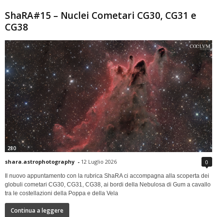
ShaRA#15 – Nuclei Cometari CG30, CG31 e
CG38
280
shara.astrophotography
-
12 Luglio 2026
0
Il nuovo appuntamento con la rubrica ShaRA ci accompagna alla scoperta dei
globuli cometari CG30, CG31, CG38, ai bordi della Nebulosa di Gum a cavallo
tra le costellazioni della Poppa e della Vela
Continua a leggere