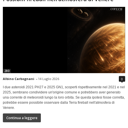
280
Albino Carbognani
-
14 Luglio 2026
0
I due asteroidi 2021 PH27 e 2025 GN1, scoperti rispettivamente nel 2021 e nel
2025, sembrano condividere un'origine comune e potrebbero aver generato
una corrente di meteoroidi lungo la loro orbita. Se questa ipotesi fosse corretta,
potrebbe essere possibile osservare dalla Terra fireball nell'atmosfera di
Venere.
Continua a leggere