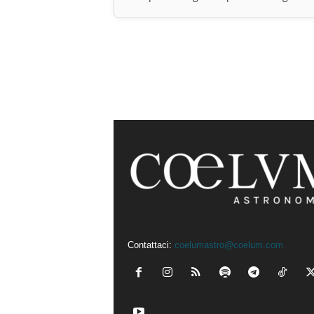
Contattaci:
coelumastro@coelum.com