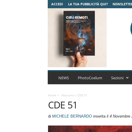
ACCEDI
LA TUA PUBBLICITÀ QUI?
NEWSLETTE
C
o
NEWS
PhotoCoelum
Sezioni
e
l
u
Home
>
- Nessuno
>
CDE 51
CDE 51
m
A
s
di
MICHELE BERNARDO
inserita il
4 Novembre 
t
r
o