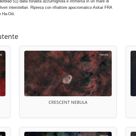
derblad 51) dalla tonalità azzurrognola è immersa in un mare di
veri interstellari. Ripresa con rifrattore apocromatico Askar FRA
 Ha-Oiii.
utente
CRESCENT NEBULA