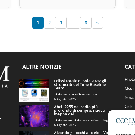
1
2
3
…
6
»
ALTRE NOTIZIE
CAT
Photo
Eclissi totale di Sole 2026: gli
strumenti del Time Baseline
Team...
Mostr
Astrotecnica e Osservazione
News 
6 Agosto 2026
Abell 2255 nel radio più
Cielo
profondo di sempre: nuova
mappa del...
Astro
Astronomia, Astrofisica e Cosmologia
Artico
6 Agosto 2026
Alzando gli occhi al cielo – Vale
Il Bl