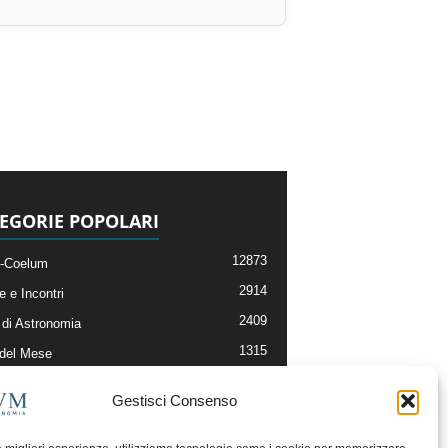
EGORIE POPOLARI
12873
-Coelum
2914
e e Incontri
2409
di Astronomia
1315
 del Mese
365
nomia, Astrofisica e Cosmologia
Gestisci Consenso
268
li e Risorse On-Line
192
og della Redazione