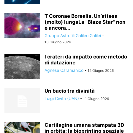
T Coronae Borealis. Un’attesa
(molto) lungaLa "Blaze Star" non
è ancora...
Gruppo Astrofili Galileo Galilei
-
13 Giugno 2026
I crateri da impatto come metodo
di datazione
Agnese Caramanico
-
12 Giugno 2026
Un bacio tra divinità
Luigi Civita (UAN)
-
11 Giugno 2026
Cartilagine umana stampata 3D
in orbita: la bioprinting spaziale