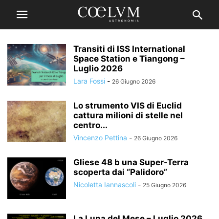
Transiti di ISS International
Space Station e Tiangong –
Luglio 2026
Lara Fossi
-
26 Giugno 2026
Lo strumento VIS di Euclid
cattura milioni di stelle nel
centro...
Vincenzo Pettina
-
26 Giugno 2026
Gliese 48 b una Super-Terra
scoperta dai “Palidoro”
Nicoletta Iannascoli
-
25 Giugno 2026
La Luna del Mese – Luglio 2026