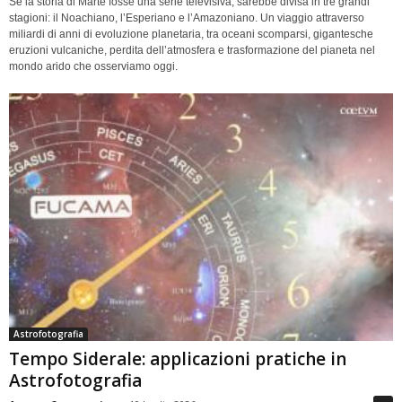
Se la storia di Marte fosse una serie televisiva, sarebbe divisa in tre grandi
stagioni: il Noachiano, l’Esperiano e l’Amazoniano. Un viaggio attraverso
miliardi di anni di evoluzione planetaria, tra oceani scomparsi, gigantesche
eruzioni vulcaniche, perdita dell’atmosfera e trasformazione del pianeta nel
mondo arido che osserviamo oggi.
Astrofotografia
Tempo Siderale: applicazioni pratiche in
Astrofotografia