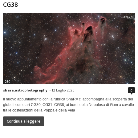
CG38
280
shara.astrophotography
-
12 Luglio 2026
0
Il nuovo appuntamento con la rubrica ShaRA ci accompagna alla scoperta dei
globuli cometari CG30, CG31, CG38, ai bordi della Nebulosa di Gum a cavallo
tra le costellazioni della Poppa e della Vela
Continua a leggere