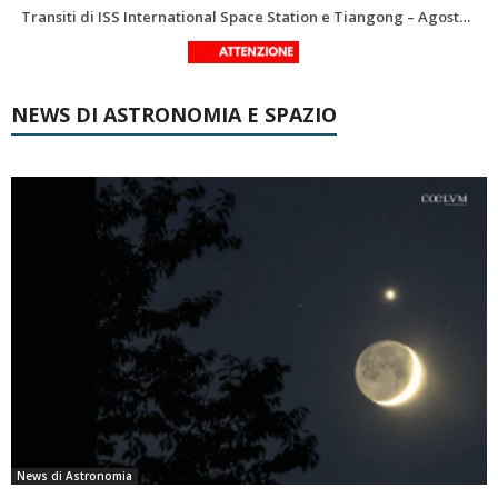
Le costellazioni di Agosto 2026: Delfino
La Luna del Mese – Agosto 2026
NEWS DI ASTRONOMIA E SPAZIO
News di Astronomia