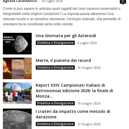
Agnese Caramanico
-
10 Luglio 2026
0
Come si può sapere in anticipo quali oggetti del cielo saranno osservabili o
fotografabili nelle migliori condizioni? La risposta passa attraverso l'ora
siderale locale e un semplice strumento, l'orologio siderale, che permette di
orientarsi tra le coordinate della volta celeste
Una Giornata per gli Asteroidi
Didattica e Divulgazione
3 Luglio 2026
Marte, il pianeta dei record
Didattica e Divulgazione
19 Giugno 2026
Report XXIV Campionati Italiani di
AstronomiaL'edizione 2026: la finale di
Monza...
Didattica e Divulgazione
16 Giugno 2026
I crateri da impatto come metodo di
datazione
Didattica e Divulgazione
12 Giugno 2026