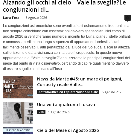
Alzando gli occhi al cielo – Vale la sveglia?Le
congiunzioni di...
Lara Fossi
-
5 Agosto 2026
0
Le congiunzioni astronomiche sono eventi celesti estremamente frequenti, ma
non sempre coincidono con osservazioni davvero spettacolari. Nel corso di
agosto 2026 si verificheranno numerosi incontri tra Luna, pianeti, stelle brillanti
e ammassi aperti in una lunga sequenza di appuntamenti celesti: alcuni
facilmente osservabili, altri penalizzati dalla luce del Sole, dalla scarsa altezza
sull’orizzonte o dalla vicinanza con l’alba o il crepuscolo. In questo nuovo
appuntamento di “Vale la sveglia?” analizzeremo le principali congiunzioni del
mese dal punto di vista osservativo, cercando di capire quali meritino davvero
di essere seguite con il naso all’insù.
News da Marte #45: un mare di poligoni,
Curiosity risale Valle...
Astronautica ed Esplorazione Spaziale
5 Agosto 2026
Una volta qualcuno li usava
280
1 Agosto 2026
Cielo del Mese di Agosto 2026