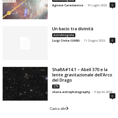
Agnese Caramanico
-
10 Luglio 2026
0
Un bacio tra divinità
Astrofotografia
Luigi Civita (UAN)
-
11 Giugno 2026
0
ShaRA#14.1 – Abell 370 e la
lente gravitazionale dell’Arco
del Drago
279
shara.astrophotography
-
9 Aprile 2026
0
Carica altri