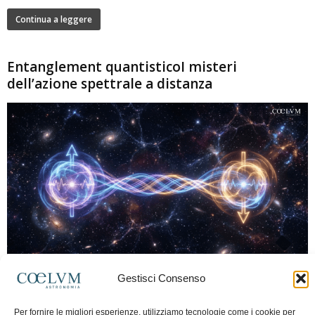
Continua a leggere
Entanglement quantisticoI misteri
dell’azione spettrale a distanza
280
Gestisci Consenso
Marco Lorrai
-
15 Giugno 2026
0
L'entanglement quantistico è uno dei fenomeni più sorprendenti della fisica
Per fornire le migliori esperienze, utilizziamo tecnologie come i cookie per
moderna: due particelle possono mostrare correlazioni che sembrano ignorare