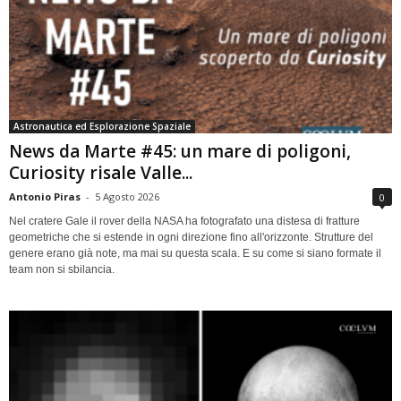
Astronautica ed Esplorazione Spaziale
News da Marte #45: un mare di poligoni,
Curiosity risale Valle...
Antonio Piras
-
5 Agosto 2026
0
Nel cratere Gale il rover della NASA ha fotografato una distesa di fratture
geometriche che si estende in ogni direzione fino all'orizzonte. Strutture del
genere erano già note, ma mai su questa scala. E su come si siano formate il
team non si sbilancia.