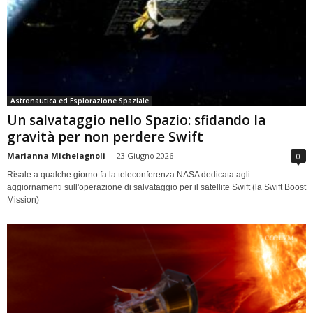
Astronautica ed Esplorazione Spaziale
Un salvataggio nello Spazio: sfidando la
gravità per non perdere Swift
Marianna Michelagnoli
-
23 Giugno 2026
0
Risale a qualche giorno fa la teleconferenza NASA dedicata agli
aggiornamenti sull'operazione di salvataggio per il satellite Swift (la Swift Boost
Mission)