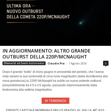
IN AGGIORNAMENTO: ALTRO GRANDE
OUTBURST DELLA 220P/MCNAUGHT
Claudio Pra
-
7 Agosto 2026
0
Effemeridi ed Eventi Astronomici
Dopo il grande “botto” di inizio giugno in prossimità del perielio, che l’aveva
vista variare la sua luminosità di circa nove magnitudini (dalla diciottesima alla
nona grandezza) la 220P/ McNaught ha subìto un nuovo potente outburst
presumibilmente tra il 5 e il 6 agosto, passando improvvisamente dalla
tredicesima alla settima magnitudine.
DI TENDENZA
Cielo del Mese di Agosto 2026
FIRENZE CAPITALE MONDIALE DELLO SPAZIO: AL VIA LA 46ª ASSEMBLEA SCIENTIFICA DEL COSPAR