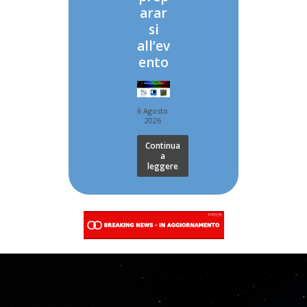
arar
si
all’ev
ento
6 Agosto
2026
Continua
a
leggere