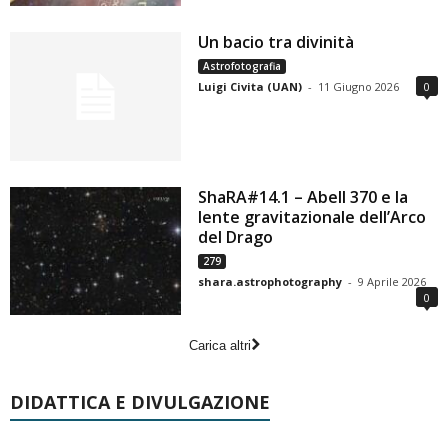
Un bacio tra divinità
Astrofotografia
Luigi Civita (UAN)
-
11 Giugno 2026
0
ShaRA#14.1 – Abell 370 e la
lente gravitazionale dell’Arco
del Drago
279
shara.astrophotography
-
9 Aprile 2026
0
Carica altri
DIDATTICA E DIVULGAZIONE