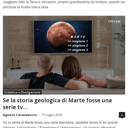
viaggiare oltre la Terra e riscoprire, proprio guardandola da lontano, quanto sia
preziosa la nostra unica casa
Didattica e Divulgazione
Se la storia geologica di Marte fosse una
serie tv…
Agnese Caramanico
-
17 Luglio 2026
0
Se la storia di Marte fosse una serie televisiva, sarebbe divisa in tre grandi
stagioni: il Noachiano, l’Esperiano e l’Amazoniano. Un viaggio attraverso