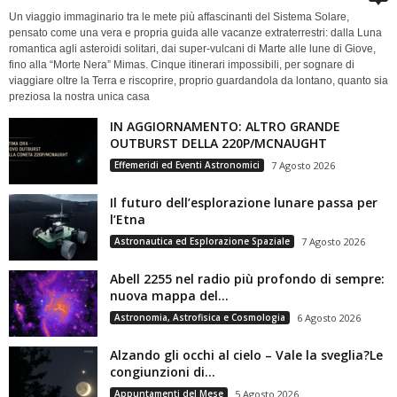
Un viaggio immaginario tra le mete più affascinanti del Sistema Solare,
pensato come una vera e propria guida alle vacanze extraterrestri: dalla Luna
romantica agli asteroidi solitari, dai super-vulcani di Marte alle lune di Giove,
fino alla “Morte Nera” Mimas. Cinque itinerari impossibili, per sognare di
viaggiare oltre la Terra e riscoprire, proprio guardandola da lontano, quanto sia
preziosa la nostra unica casa
IN AGGIORNAMENTO: ALTRO GRANDE
OUTBURST DELLA 220P/MCNAUGHT
Effemeridi ed Eventi Astronomici
7 Agosto 2026
Il futuro dell’esplorazione lunare passa per
l’Etna
Astronautica ed Esplorazione Spaziale
7 Agosto 2026
Abell 2255 nel radio più profondo di sempre:
nuova mappa del...
Astronomia, Astrofisica e Cosmologia
6 Agosto 2026
Alzando gli occhi al cielo – Vale la sveglia?Le
congiunzioni di...
Appuntamenti del Mese
5 Agosto 2026