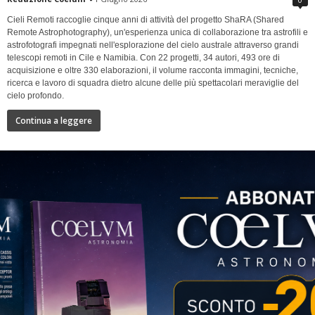
Cieli Remoti raccoglie cinque anni di attività del progetto ShaRA (Shared
Remote Astrophotography), un'esperienza unica di collaborazione tra astrofili e
astrofotografi impegnati nell'esplorazione del cielo australe attraverso grandi
telescopi remoti in Cile e Namibia. Con 22 progetti, 34 autori, 493 ore di
acquisizione e oltre 330 elaborazioni, il volume racconta immagini, tecniche,
ricerca e lavoro di squadra dietro alcune delle più spettacolari meraviglie del
cielo profondo.
Continua a leggere