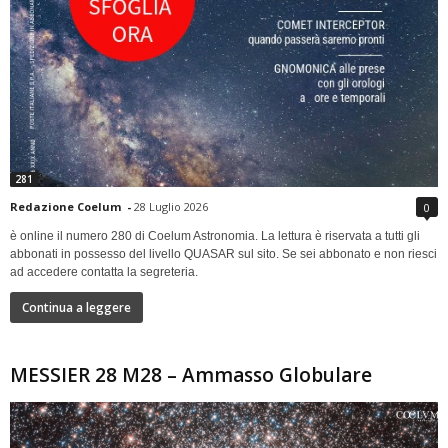
281
Redazione Coelum
-
28 Luglio 2026
0
è online il numero 280 di Coelum Astronomia. La lettura è riservata a tutti gli
abbonati in possesso del livello QUASAR sul sito. Se sei abbonato e non riesci
ad accedere contatta la segreteria.
Continua a leggere
MESSIER 28 M28 – Ammasso Globulare