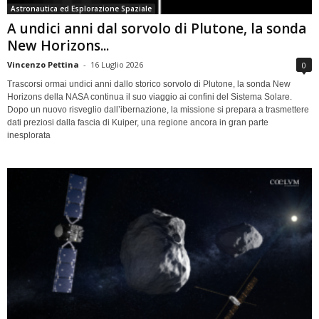
Astronautica ed Esplorazione Spaziale
A undici anni dal sorvolo di Plutone, la sonda
New Horizons...
Vincenzo Pettina
-
16 Luglio 2026
0
Trascorsi ormai undici anni dallo storico sorvolo di Plutone, la sonda New
Horizons della NASA continua il suo viaggio ai confini del Sistema Solare.
Dopo un nuovo risveglio dall’ibernazione, la missione si prepara a trasmettere
dati preziosi dalla fascia di Kuiper, una regione ancora in gran parte
inesplorata