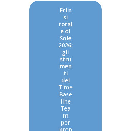
Eclis
si
total
e di
Sole
2026:
gli
stru
men
ti
del
Time
Base
line
Tea
m
per
prep