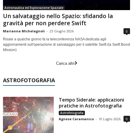
Astronautica ed Esplorazione Spaziale
Un salvataggio nello Spazio: sfidando la
gravità per non perdere Swift
Marianna Michelagnoli
-
23 Giugno 2026
0
Risale a qualche giorno fa la teleconferenza NASA dedicata agli
aggiornamenti sull'operazione di salvataggio per il satellite Swift (la Swift Boost
Mission)
Carica altri
ASTROFOTOGRAFIA
Tempo Siderale: applicazioni
pratiche in Astrofotografia
Astrofotografia
Agnese Caramanico
-
10 Luglio 2026
0