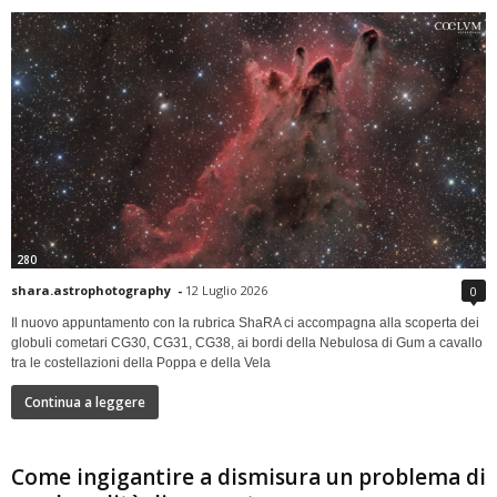
280
shara.astrophotography
-
12 Luglio 2026
0
Il nuovo appuntamento con la rubrica ShaRA ci accompagna alla scoperta dei
globuli cometari CG30, CG31, CG38, ai bordi della Nebulosa di Gum a cavallo
tra le costellazioni della Poppa e della Vela
Continua a leggere
Come ingigantire a dismisura un problema di