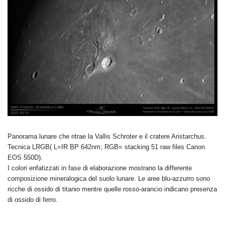
Panorama lunare che ritrae la Vallis Schroter e il cratere Aristarchus.
Tecnica LRGB( L=IR BP 642nm; RGB= stacking 51 raw files Canon
EOS 550D).
I colori enfatizzati in fase di elaborazione mostrano la differente
composizione mineralogica del suolo lunare. Le aree blu-azzurro sono
ricche di ossido di titanio mentre quelle rosso-arancio indicano presenza
di ossido di ferro.