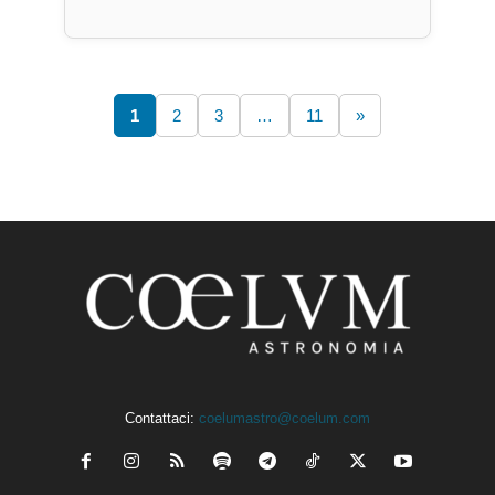
1
2
3
…
11
»
Contattaci:
coelumastro@coelum.com