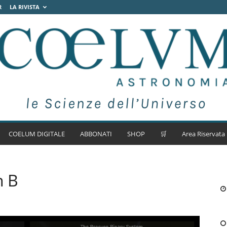
R
LA RIVISTA
COELUM DIGITALE
ABBONATI
SHOP
🛒
Area Riservata
n B