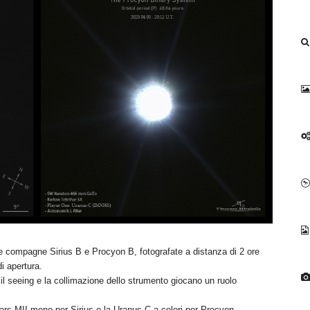
le compagne Sirius B e Procyon B, fotografate a distanza di 2 ore
i apertura.
l seeing e la collimazione dello strumento giocano un ruolo
ars-MII mono per Sirius e la Uranus-C a colori per Procyon.