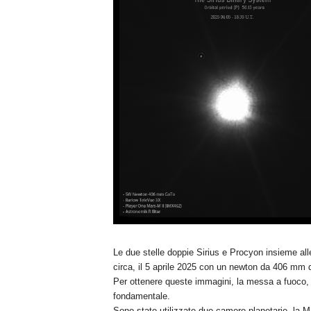
n
o
m
i
a
Le due stelle doppie Sirius e Procyon insieme al
circa, il 5 aprile 2025 con un newton da 406 mm d
Per ottenere queste immagini, la messa a fuoco, i
fondamentale.
Sono state utilizzate due camere planetarie, la M