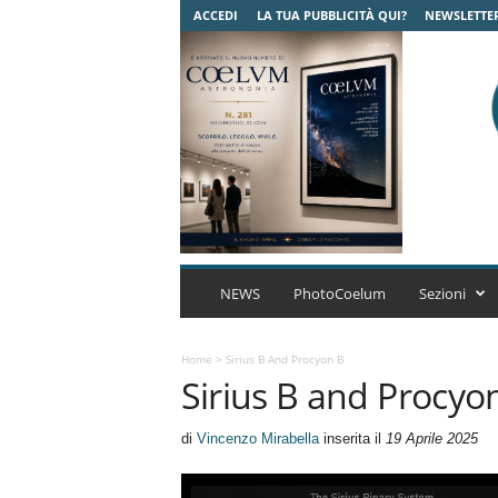
ACCEDI
LA TUA PUBBLICITÀ QUI?
NEWSLETTE
C
o
NEWS
PhotoCoelum
Sezioni
e
l
u
Home
>
Sirius B And Procyon B
Sirius B and Procyo
m
A
s
di
Vincenzo Mirabella
inserita il
19 Aprile 2025
t
r
o