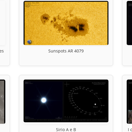
es
Sunspots AR 4079
Sirio A e B
I 