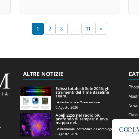
1
2
3
…
11
»
ALTRE NOTIZIE
CAT
Photo
Eclissi totale di Sole 2026: gli
strumenti del Time Baseline
Team...
Mostr
Astrotecnica e Osservazione
News 
6 Agosto 2026
Abell 2255 nel radio più
Cielo
profondo di sempre: nuova
mappa del...
Astro
Astronomia, Astrofisica e Cosmologia
Artico
6 Agosto 2026