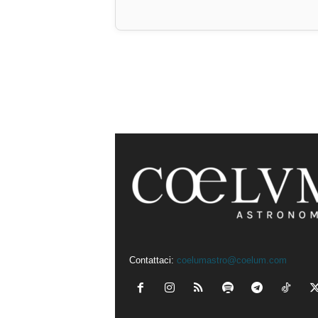
Contattaci:
coelumastro@coelum.com