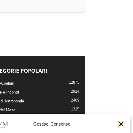
EGORIE POPOLARI
12873
-Coelum
2914
e e Incontri
2409
di Astronomia
1315
 del Mese
365
nomia, Astrofisica e Cosmologia
Gestisci Consenso
268
li e Risorse On-Line