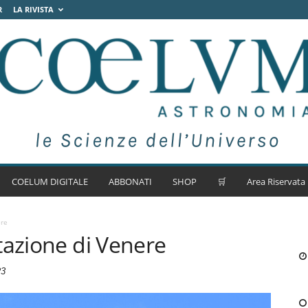
R
LA RIVISTA
COELUM DIGITALE
ABBONATI
SHOP
🛒
Area Riservata
ere
tazione di Venere
23