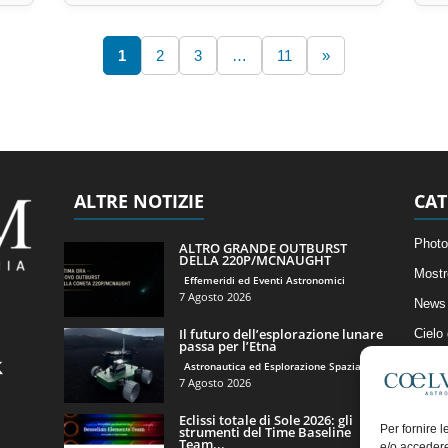
1
2
3
…
11
»
ALTRE NOTIZIE
CAT
Photo
ALTRO GRANDE OUTBURST
DELLA 220P/MCNAUGHT
Mostr
Effemeridi ed Eventi Astronomici
7 Agosto 2026
News 
Il futuro dell’esplorazione lunare
Cielo
passa per l’Etna
Astro
Astronautica ed Esplorazione Spaziale
7 Agosto 2026
Artico
Eclissi totale di Sole 2026: gli
Il Bl
Per fornire 
strumenti del Time Baseline
Team...
e/o accedere