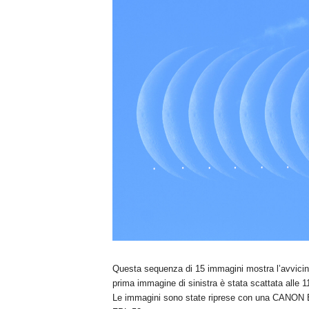
n
o
m
i
a
Questa sequenza di 15 immagini mostra l’avvicina
prima immagine di sinistra è stata scattata alle 11
Le immagini sono state riprese con una CANON