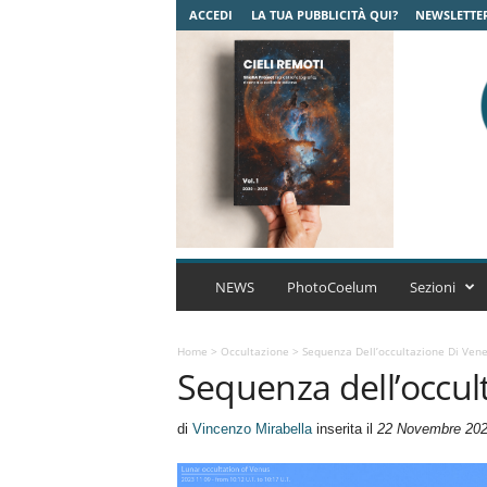
ACCEDI
LA TUA PUBBLICITÀ QUI?
NEWSLETTE
C
o
NEWS
PhotoCoelum
Sezioni
e
l
u
Home
>
Occultazione
>
Sequenza Dell’occultazione Di Ven
Sequenza dell’occul
m
A
s
di
Vincenzo Mirabella
inserita il
22 Novembre 20
t
r
o