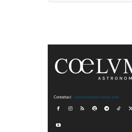
Contattaci:
coelumastro@coelum.com