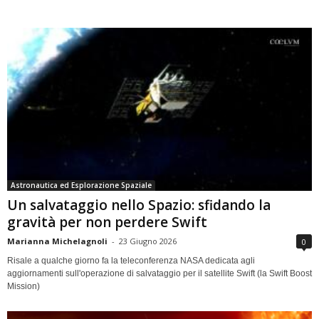
Astronautica ed Esplorazione Spaziale
Un salvataggio nello Spazio: sfidando la
gravità per non perdere Swift
Marianna Michelagnoli
-
23 Giugno 2026
0
Risale a qualche giorno fa la teleconferenza NASA dedicata agli
aggiornamenti sull'operazione di salvataggio per il satellite Swift (la Swift Boost
Mission)