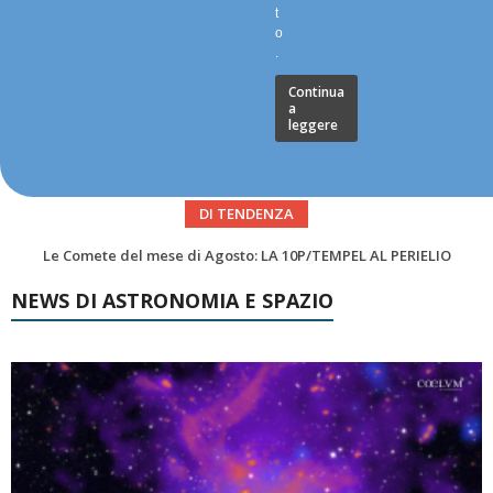
t
o
.
Continua
a
leggere
DI TENDENZA
Asteroidi del mese Agosto 2026
NEWS DI ASTRONOMIA E SPAZIO