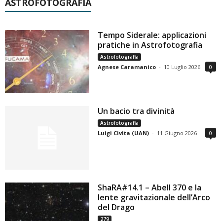
ASTROFOTOGRAFIA
Tempo Siderale: applicazioni
pratiche in Astrofotografia
Astrofotografia
Agnese Caramanico
-
10 Luglio 2026
0
Un bacio tra divinità
Astrofotografia
Luigi Civita (UAN)
-
11 Giugno 2026
0
ShaRA#14.1 – Abell 370 e la
lente gravitazionale dell’Arco
del Drago
279