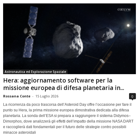
Astronautica ed Esplorazione Spaziale
Hera: aggiornamento software per la
missione europea di difesa planetaria in...
Rossana Conte
-
15 Luglio 2026
0
La ricorrenza da poco trascorsa dell’Asteroid Day offre l’occasione per fare il
punto su Hera, la prima missione europea dimostrativa dedicata alla difesa
planetaria. La sonda dell’ESA si prepara a raggiungere il sistema Didymos–
Dimorphos, dove analizzerà gli effetti dell’impatto della missione NASA DART
e raccoglierà dati fondamentali per il futuro delle strategie contro possibili
minacce asteroidali