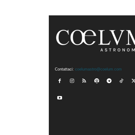
Contattaci:
coelumastro@coelum.com