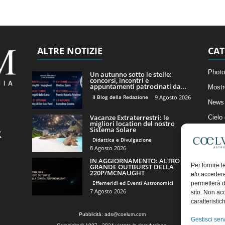
ALTRE NOTIZIE
CAT
Photo
Un autunno sotto le stelle:
concorsi, incontri e
appuntamenti patrocinati da...
Mostr
Il Blog della Redazione
9 Agosto 2026
News 
Vacanze Extraterrestri: le
Cielo
migliori location del nostro
Sistema Solare
Astro
Didattica e Divulgazione
Artico
8 Agosto 2026
IN AGGIORNAMENTO: ALTRO
Il Bl
Per fornire 
GRANDE OUTBURST DELLA
220P/MCNAUGHT
e/o accedere
Effemeridi ed Eventi Astronomici
permetterà d
7 Agosto 2026
sito. Non ac
caratteristic
Pubblicità:
ads@coelum.com
Gestisci serv