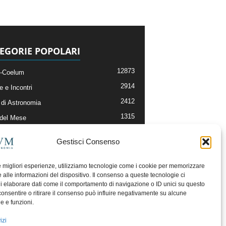
EGORIE POPOLARI
12873
-Coelum
2914
e e Incontri
2412
di Astronomia
1315
 del Mese
365
nomia, Astrofisica e Cosmologia
Gestisci Consenso
268
li e Risorse On-Line
193
og della Redazione
le migliori esperienze, utilizziamo tecnologie come i cookie per memorizzare
 alle informazioni del dispositivo. Il consenso a queste tecnologie ci
i elaborare dati come il comportamento di navigazione o ID unici su questo
consentire o ritirare il consenso può influire negativamente su alcune
he e funzioni.
izi