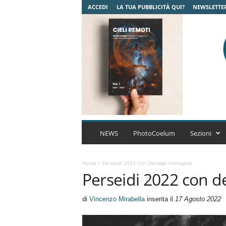
ACCEDI
LA TUA PUBBLICITÀ QUI?
NEWSLETTE
C
o
NEWS
PhotoCoelum
Sezioni
e
l
u
Home
>
Perseidi 2022 Con Dettagli Immagine
Perseidi 2022 con d
m
A
s
di
Vincenzo Mirabella
inserita il
17 Agosto 2022
t
r
o