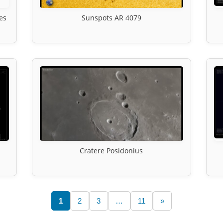
es
Sunspots AR 4079
Cratere Posidonius
1
2
3
…
11
»