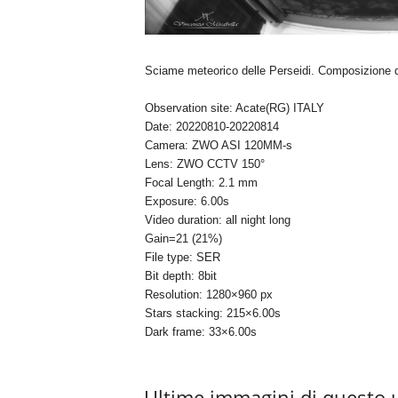
Sciame meteorico delle Perseidi. Composizione di 
Observation site: Acate(RG) ITALY
Date: 20220810-20220814
Camera: ZWO ASI 120MM-s
Lens: ZWO CCTV 150°
Focal Length: 2.1 mm
Exposure: 6.00s
Video duration: all night long
Gain=21 (21%)
File type: SER
Bit depth: 8bit
Resolution: 1280×960 px
Stars stacking: 215×6.00s
Dark frame: 33×6.00s
Ultime immagini di questo 