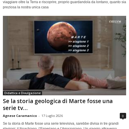
viaggiare oltre la Terra e riscoprire, proprio guardandola da lontano, quanto sia
preziosa la nostra unica casa
Didattica e Divulgazione
Se la storia geologica di Marte fosse una
serie tv…
Agnese Caramanico
-
17 Luglio 2026
0
Se la storia di Marte fosse una serie televisiva, sarebbe divisa in tre grandi
stagioni: il Noachiano, l’Esperiano e l’Amazoniano. Un viaggio attraverso