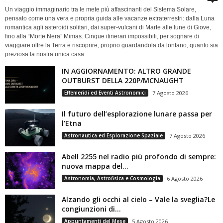
Un viaggio immaginario tra le mete più affascinanti del Sistema Solare,
pensato come una vera e propria guida alle vacanze extraterrestri: dalla Luna
romantica agli asteroidi solitari, dai super-vulcani di Marte alle lune di Giove,
fino alla “Morte Nera” Mimas. Cinque itinerari impossibili, per sognare di
viaggiare oltre la Terra e riscoprire, proprio guardandola da lontano, quanto sia
preziosa la nostra unica casa
IN AGGIORNAMENTO: ALTRO GRANDE
OUTBURST DELLA 220P/MCNAUGHT
Effemeridi ed Eventi Astronomici
7 Agosto 2026
Il futuro dell’esplorazione lunare passa per
l’Etna
Astronautica ed Esplorazione Spaziale
7 Agosto 2026
Abell 2255 nel radio più profondo di sempre:
nuova mappa del...
Astronomia, Astrofisica e Cosmologia
6 Agosto 2026
Alzando gli occhi al cielo – Vale la sveglia?Le
congiunzioni di...
Appuntamenti del Mese
5 Agosto 2026