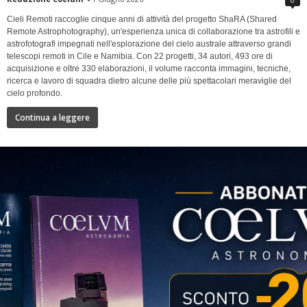
Cieli Remoti raccoglie cinque anni di attività del progetto ShaRA (Shared
Remote Astrophotography), un'esperienza unica di collaborazione tra astrofili e
astrofotografi impegnati nell'esplorazione del cielo australe attraverso grandi
telescopi remoti in Cile e Namibia. Con 22 progetti, 34 autori, 493 ore di
acquisizione e oltre 330 elaborazioni, il volume racconta immagini, tecniche,
ricerca e lavoro di squadra dietro alcune delle più spettacolari meraviglie del
cielo profondo.
Continua a leggere