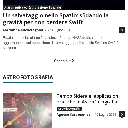
Astronautica ed Esplorazione Spaziale
Un salvataggio nello Spazio: sfidando la
gravità per non perdere Swift
Marianna Michelagnoli
-
23 Giugno 2026
0
Risale a qualche giorno fa la teleconferenza NASA dedicata agli
aggiornamenti sull'operazione di salvataggio per il satellite Swift (la Swift Boost
Mission)
Carica altri
ASTROFOTOGRAFIA
Tempo Siderale: applicazioni
pratiche in Astrofotografia
Astrofotografia
Agnese Caramanico
-
10 Luglio 2026
0