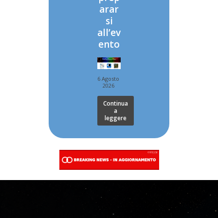
arar
si
all’ev
ento
6 Agosto
2026
Continua
a
leggere