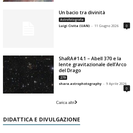
Un bacio tra divinità
Astrofotografia
Luigi Civita (UAN)
-
11 Giugno 2026
0
ShaRA#14.1 – Abell 370 e la
lente gravitazionale dell’Arco
del Drago
279
shara.astrophotography
-
9 Aprile 2026
0
Carica altri
DIDATTICA E DIVULGAZIONE