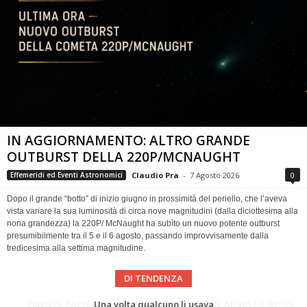
IN AGGIORNAMENTO: ALTRO GRANDE
OUTBURST DELLA 220P/MCNAUGHT
Claudio Pra
-
7 Agosto 2026
0
Effemeridi ed Eventi Astronomici
Dopo il grande “botto” di inizio giugno in prossimità del perielio, che l’aveva
vista variare la sua luminosità di circa nove magnitudini (dalla diciottesima alla
nona grandezza) la 220P/ McNaught ha subìto un nuovo potente outburst
presumibilmente tra il 5 e il 6 agosto, passando improvvisamente dalla
tredicesima alla settima magnitudine.
DI TENDENZA
Cielo del Mese di Agosto 2026
FIRENZE CAPITALE MONDIALE DELLO SPAZIO: AL VIA LA 46ª ASSEMBLEA SCIENTIFICA DEL COSPAR