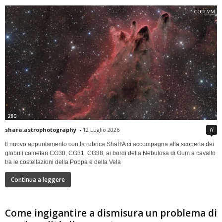
280
shara.astrophotography
-
12 Luglio 2026
0
Il nuovo appuntamento con la rubrica ShaRA ci accompagna alla scoperta dei
globuli cometari CG30, CG31, CG38, ai bordi della Nebulosa di Gum a cavallo
tra le costellazioni della Poppa e della Vela
Continua a leggere
Come ingigantire a dismisura un problema di