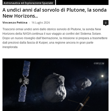
Astronautica ed Esplorazione Spaziale
A undici anni dal sorvolo di Plutone, la sonda
New Horizons...
Vincenzo Pettina
-
16 Luglio 2026
0
Trascorsi ormai undici anni dallo storico sorvolo di Plutone, la sonda New
Horizons della NASA continua il suo viaggio ai confini del Sistema Solare.
Dopo un nuovo risveglio dall’ibernazione, la missione si prepara a trasmettere
dati preziosi dalla fascia di Kuiper, una regione ancora in gran parte
inesplorata