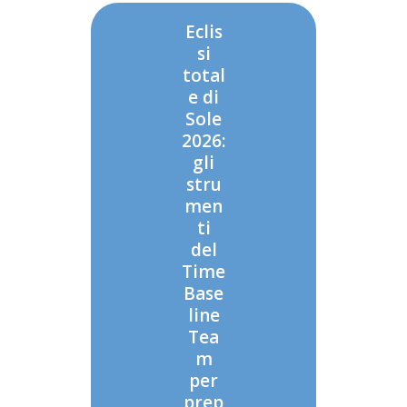
Eclis
si
total
e di
Sole
2026:
gli
stru
men
ti
del
Time
Base
line
Tea
m
per
prep