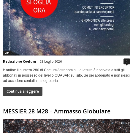
281
Redazione Coelum
-
28 Luglio 2026
0
è online il numero 280 di Coelum Astronomia. La lettura è riservata a tutti gli
abbonati in possesso del livello QUASAR sul sito. Se sei abbonato e non riesci
ad accedere contatta la segreteria.
Continua a leggere
MESSIER 28 M28 – Ammasso Globulare