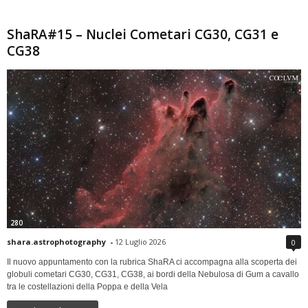
ShaRA#15 – Nuclei Cometari CG30, CG31 e
CG38
280
shara.astrophotography
-
12 Luglio 2026
0
Il nuovo appuntamento con la rubrica ShaRA ci accompagna alla scoperta dei
globuli cometari CG30, CG31, CG38, ai bordi della Nebulosa di Gum a cavallo
tra le costellazioni della Poppa e della Vela