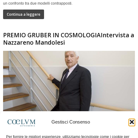
un confronto tra due modelli contrapposti.
Continua a leggere
PREMIO GRUBER IN COSMOLOGIAIntervista a
Nazzareno Mandolesi
280
Gestisci Consenso
Frida Paolella
-
16 Giugno 2026
0
Per fornire le migliori esperienze, utilizziamo tecnologie come i cookie per
Intervista al professor Nazzareno Mandolesi, tra i protagonisti della cosmologia