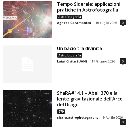
Tempo Siderale: applicazioni
pratiche in Astrofotografia
Astrofotografia
Agnese Caramanico
-
10 Luglio 2026
0
Un bacio tra divinità
Astrofotografia
Luigi Civita (UAN)
-
11 Giugno 2026
0
ShaRA#14.1 – Abell 370 e la
lente gravitazionale dell’Arco
del Drago
279
shara.astrophotography
-
9 Aprile 2026
0