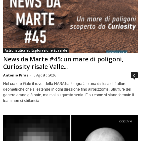
Astronautica ed Esplorazione Spaziale
News da Marte #45: un mare di poligoni,
Curiosity risale Valle...
Antonio Piras
-
5 Agosto 2026
0
Nel cratere Gale il rover della NASA ha fotografato una distesa di fratture
geometriche che si estende in ogni direzione fino all'orizzonte. Strutture del
genere erano già note, ma mai su questa scala. E su come si siano formate il
team non si sbilancia.