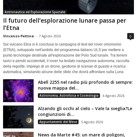
Astronautica ed Esplorazione Spaziale
Il futuro dell’esplorazione lunare passa per
l’Etna
Vincenzo Pettina
-
7 Agosto 2026
0
Sul vulcano Etna si è conclusa la campagna di test del rover omoniomo
(ETNA), sviluppato nell'ambito del programma italiano ULS per mettere a
punto tecnologie destinate all'esplorazione del Polo Sud lunare. Tra terreni
lavici e pendii accidentati, il rover ha testato navigazione autonoma, raccolta
della regolite, impiego di un drone, gestione di scenari di guasto e ricarica
automatica, simulando alcune delle sfide che dovrà affrontare sulla Luna
Abell 2255 nel radio più profondo di sempre:
nuova mappa del...
Astronomia, Astrofisica e Cosmologia
6 Agosto 2026
Alzando gli occhi al cielo – Vale la sveglia?Le
congiunzioni di...
Appuntamenti del Mese
5 Agosto 2026
News da Marte #45: un mare di poligoni,