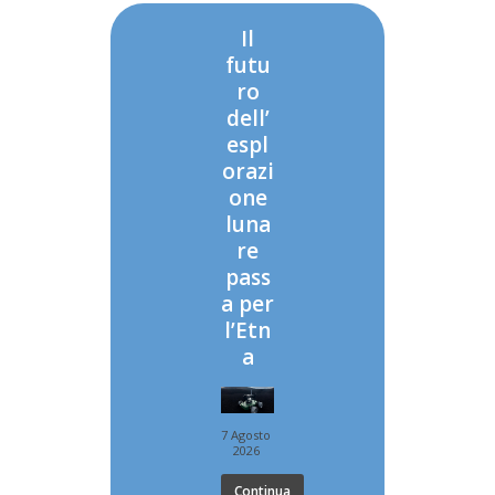
Il
futu
ro
dell’
espl
orazi
one
luna
re
pass
a per
l’Etn
a
7 Agosto
2026
Continua