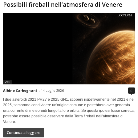
Possibili fireball nell’atmosfera di Venere
280
Albino Carbognani
-
14 Luglio 2026
0
I due asteroidi 2021 PH27 e 2025 GN1, scoperti rispettivamente nel 2021 e nel
2025, sembrano condividere un'origine comune e potrebbero aver generato
una corrente di meteoroidi lungo la loro orbita. Se questa ipotesi fosse corretta,
potrebbe essere possibile osservare dalla Terra fireball nell'atmosfera di
Venere.
Continua a leggere