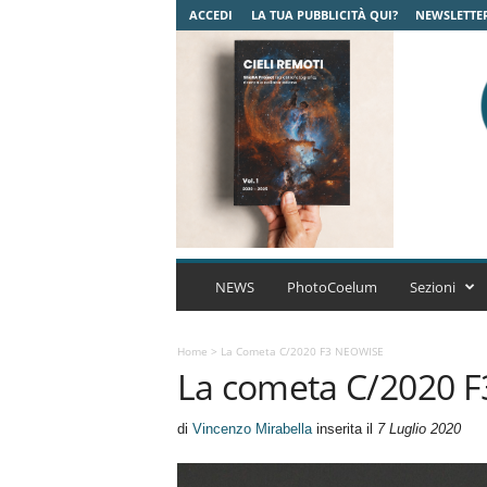
ACCEDI
LA TUA PUBBLICITÀ QUI?
NEWSLETTE
C
o
NEWS
PhotoCoelum
Sezioni
e
l
u
Home
>
La Cometa C/2020 F3 NEOWISE
La cometa C/2020 
m
A
s
di
Vincenzo Mirabella
inserita il
7 Luglio 2020
t
r
o