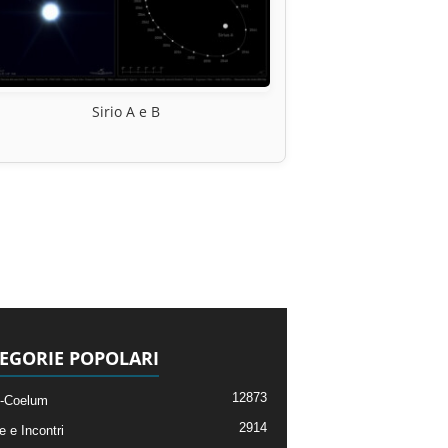
Sirio A e B
EGORIE POPOLARI
12873
-Coelum
2914
e e Incontri