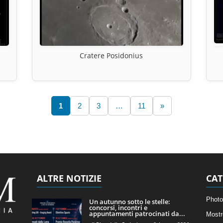
Cratere Posidonius
1
2
3
…
11
»
ALTRE NOTIZIE
CAT
Photo
Un autunno sotto le stelle:
concorsi, incontri e
appuntamenti patrocinati da...
Mostr