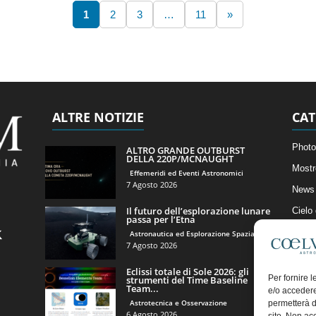
1
2
3
…
11
»
ALTRE NOTIZIE
CAT
Photo
ALTRO GRANDE OUTBURST
DELLA 220P/MCNAUGHT
Mostr
Effemeridi ed Eventi Astronomici
7 Agosto 2026
News 
Il futuro dell’esplorazione lunare
Cielo
passa per l’Etna
Astro
Astronautica ed Esplorazione Spaziale
7 Agosto 2026
Artico
Eclissi totale di Sole 2026: gli
Il Bl
Per fornire 
strumenti del Time Baseline
Team...
e/o accedere
Astrotecnica e Osservazione
permetterà d
6 Agosto 2026