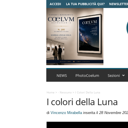
ACCEDI
LA TUA PUBBLICITÀ QUI?
NEWSLETTE
C
o
NEWS
PhotoCoelum
Sezioni
e
l
u
Home
>
- Nessuno
>
I Colori Della Luna
I colori della Luna
m
A
s
di
Vincenzo Mirabella
inserita il
28 Novembre 20
t
r
o