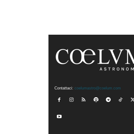
Contattaci:
coelumastro@coelum.com