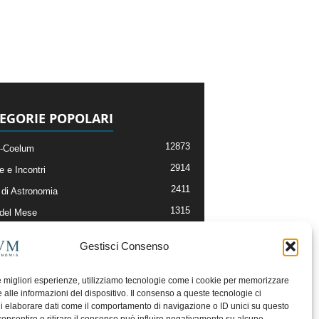
EGORIE POPOLARI
12873
-Coelum
2914
e e Incontri
2411
di Astronomia
1315
 del Mese
365
nomia, Astrofisica e Cosmologia
Gestisci Consenso
268
li e Risorse On-Line
192
og della Redazione
le migliori esperienze, utilizziamo tecnologie come i cookie per memorizzare
 alle informazioni del dispositivo. Il consenso a queste tecnologie ci
i elaborare dati come il comportamento di navigazione o ID unici su questo