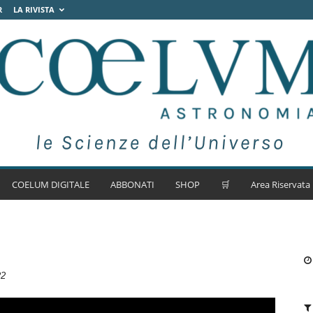
R
LA RIVISTA
COELUM DIGITALE
ABBONATI
SHOP
🛒
Area Riservata
22