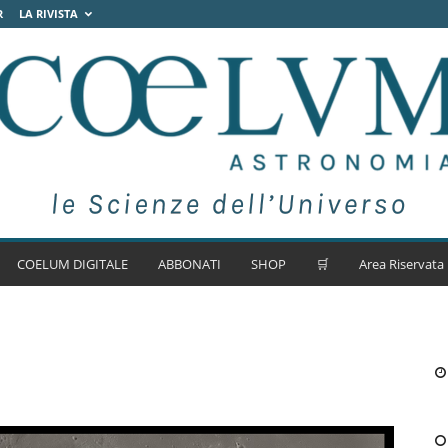
R
LA RIVISTA
COELUM DIGITALE
ABBONATI
SHOP
🛒
Area Riservata