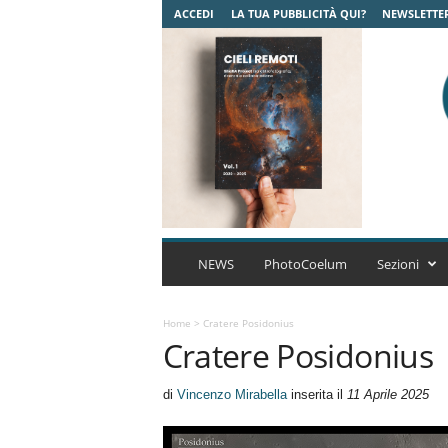
ACCEDI
LA TUA PUBBLICITÀ QUI?
NEWSLETTE
C
o
NEWS
PhotoCoelum
Sezioni
e
l
u
Home
>
Cratere Posidonius
Cratere Posidonius
m
A
s
di
Vincenzo Mirabella
inserita il
11 Aprile 2025
t
r
o