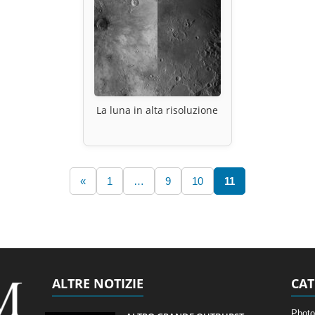
La luna in alta risoluzione
«
1
…
9
10
11
ALTRE NOTIZIE
CAT
Photo