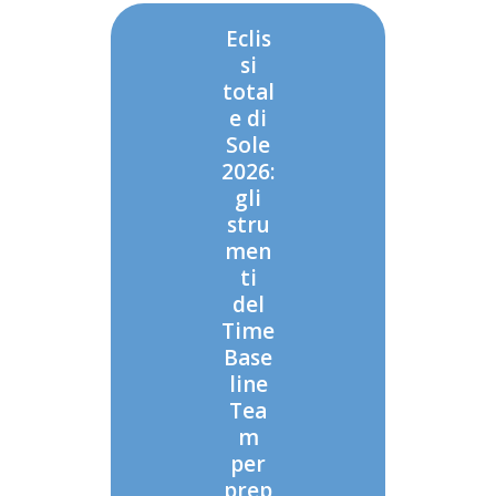
Eclis
si
total
e di
Sole
2026:
gli
stru
men
ti
del
Time
Base
line
Tea
m
per
prep