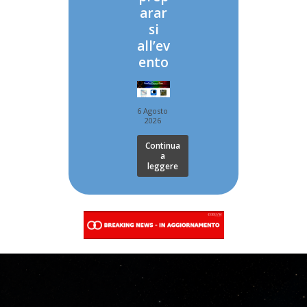
arar
si
all’ev
ento
6 Agosto
2026
Continua
a
leggere