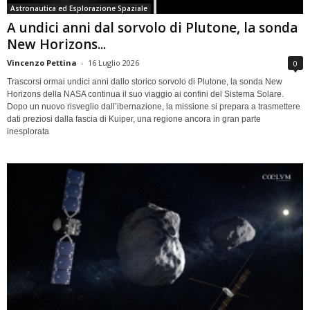
Astronautica ed Esplorazione Spaziale
A undici anni dal sorvolo di Plutone, la sonda
New Horizons...
Vincenzo Pettina
-
16 Luglio 2026
0
Trascorsi ormai undici anni dallo storico sorvolo di Plutone, la sonda New
Horizons della NASA continua il suo viaggio ai confini del Sistema Solare.
Dopo un nuovo risveglio dall’ibernazione, la missione si prepara a trasmettere
dati preziosi dalla fascia di Kuiper, una regione ancora in gran parte
inesplorata