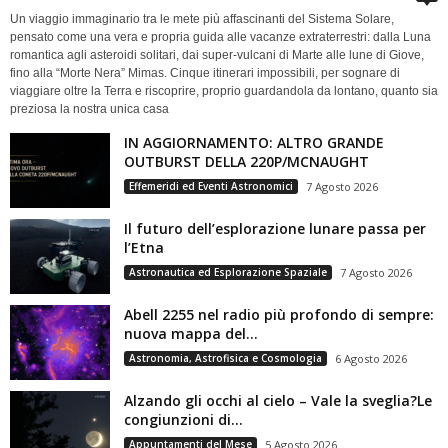
Un viaggio immaginario tra le mete più affascinanti del Sistema Solare,
pensato come una vera e propria guida alle vacanze extraterrestri: dalla Luna
romantica agli asteroidi solitari, dai super-vulcani di Marte alle lune di Giove,
fino alla “Morte Nera” Mimas. Cinque itinerari impossibili, per sognare di
viaggiare oltre la Terra e riscoprire, proprio guardandola da lontano, quanto sia
preziosa la nostra unica casa
IN AGGIORNAMENTO: ALTRO GRANDE
OUTBURST DELLA 220P/MCNAUGHT
Effemeridi ed Eventi Astronomici
7 Agosto 2026
Il futuro dell’esplorazione lunare passa per
l’Etna
Astronautica ed Esplorazione Spaziale
7 Agosto 2026
Abell 2255 nel radio più profondo di sempre:
nuova mappa del...
Astronomia, Astrofisica e Cosmologia
6 Agosto 2026
Alzando gli occhi al cielo – Vale la sveglia?Le
congiunzioni di...
Appuntamenti del Mese
5 Agosto 2026