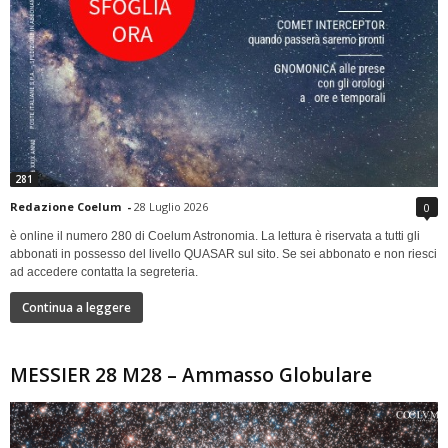
281
Redazione Coelum
-
28 Luglio 2026
0
è online il numero 280 di Coelum Astronomia. La lettura è riservata a tutti gli
abbonati in possesso del livello QUASAR sul sito. Se sei abbonato e non riesci
ad accedere contatta la segreteria.
Continua a leggere
MESSIER 28 M28 – Ammasso Globulare