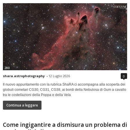
280
shara.astrophotography
-
12 Luglio 2026
0
Il nuovo appuntamento con la rubrica ShaRA ci accompagna alla scoperta dei
globuli cometari CG30, CG31, CG38, ai bordi della Nebulosa di Gum a cavallo
tra le costellazioni della Poppa e della Vela
Continua a leggere
Come ingigantire a dismisura un problema di