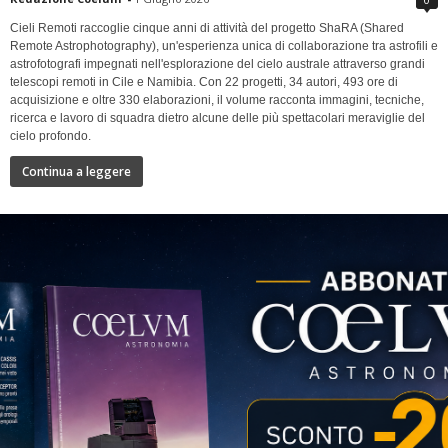
Cieli Remoti raccoglie cinque anni di attività del progetto ShaRA (Shared
Remote Astrophotography), un'esperienza unica di collaborazione tra astrofili e
astrofotografi impegnati nell'esplorazione del cielo australe attraverso grandi
telescopi remoti in Cile e Namibia. Con 22 progetti, 34 autori, 493 ore di
acquisizione e oltre 330 elaborazioni, il volume racconta immagini, tecniche,
ricerca e lavoro di squadra dietro alcune delle più spettacolari meraviglie del
cielo profondo.
Continua a leggere