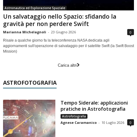
Astronautica ed Esplorazione Spaziale
Un salvataggio nello Spazio: sfidando la
gravità per non perdere Swift
Marianna Michelagnoli
-
23 Giugno 2026
0
Risale a qualche giorno fa la teleconferenza NASA dedicata agli
aggiornamenti sull'operazione di salvataggio per il satellite Swift (la Swift Boost
Mission)
Carica altri
ASTROFOTOGRAFIA
Tempo Siderale: applicazioni
pratiche in Astrofotografia
Astrofotografia
Agnese Caramanico
-
10 Luglio 2026
0