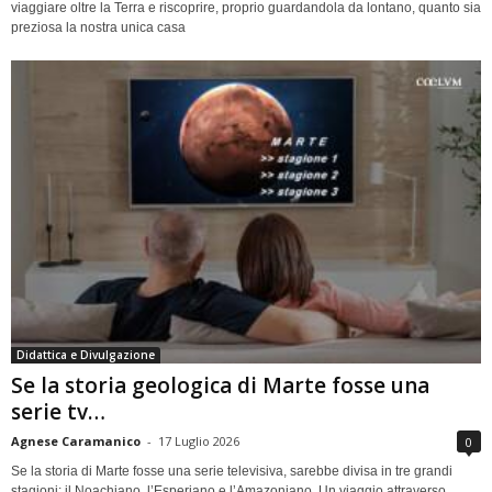
viaggiare oltre la Terra e riscoprire, proprio guardandola da lontano, quanto sia
preziosa la nostra unica casa
Didattica e Divulgazione
Se la storia geologica di Marte fosse una
serie tv…
Agnese Caramanico
-
17 Luglio 2026
0
Se la storia di Marte fosse una serie televisiva, sarebbe divisa in tre grandi
stagioni: il Noachiano, l’Esperiano e l’Amazoniano. Un viaggio attraverso