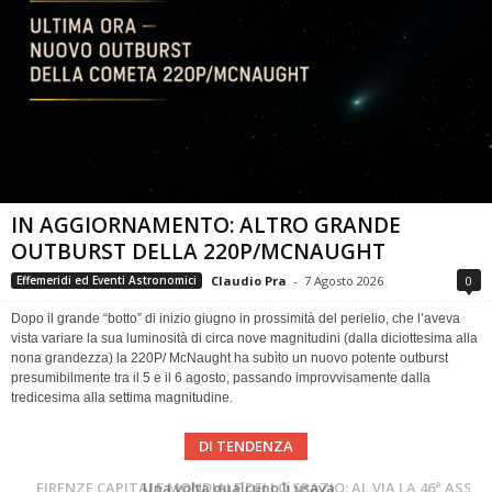
IN AGGIORNAMENTO: ALTRO GRANDE
OUTBURST DELLA 220P/MCNAUGHT
Claudio Pra
-
7 Agosto 2026
0
Effemeridi ed Eventi Astronomici
Dopo il grande “botto” di inizio giugno in prossimità del perielio, che l’aveva
vista variare la sua luminosità di circa nove magnitudini (dalla diciottesima alla
nona grandezza) la 220P/ McNaught ha subìto un nuovo potente outburst
presumibilmente tra il 5 e il 6 agosto, passando improvvisamente dalla
tredicesima alla settima magnitudine.
DI TENDENZA
Cielo del Mese di Agosto 2026
FIRENZE CAPITALE MONDIALE DELLO SPAZIO: AL VIA LA 46ª ASSEMBLEA SCIENTIFICA DEL COSPAR