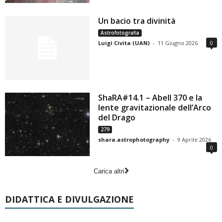
Un bacio tra divinità
Astrofotografia
Luigi Civita (UAN)
-
11 Giugno 2026
0
ShaRA#14.1 – Abell 370 e la
lente gravitazionale dell’Arco
del Drago
279
shara.astrophotography
-
9 Aprile 2026
0
Carica altri
DIDATTICA E DIVULGAZIONE