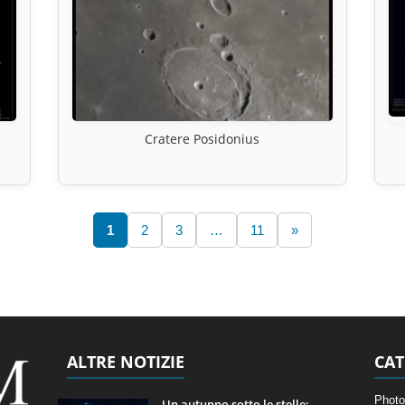
Cratere Posidonius
1
2
3
…
11
»
ALTRE NOTIZIE
CAT
Photo
Un autunno sotto le stelle: