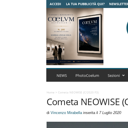
ACCEDI
LA TUA PUBBLICITÀ QUI?
NEWSLETTE
C
o
NEWS
PhotoCoelum
Sezioni
e
l
u
Home
>
Cometa NEOWISE (C/2020 F3)
Cometa NEOWISE (C
m
A
s
di
Vincenzo Mirabella
inserita il
7 Luglio 2020
t
r
o