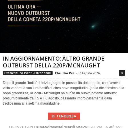
IN AGGIORNAMENTO: ALTRO GRANDE
OUTBURST DELLA 220P/MCNAUGHT
Claudio Pra
-
7 Agosto 2026
0
Effemeridi ed Eventi Astronomici
Dopo il grande “botto” di inizio giugno in prossimità del perielio, che l’aveva
vista variare la sua luminosità di circa nove magnitudini (dalla diciottesima alla
nona grandezza) la 220P/ McNaught ha subìto un nuovo potente outburst
presumibilmente tra il 5 e il 6 agosto, passando improvvisamente dalla
tredicesima alla settima magnitudine.
DI TENDENZA
Cielo del Mese di Agosto 2026
FIRENZE CAPITALE MONDIALE DELLO SPAZIO: AL VIA LA 46ª ASSEMBLEA SCIENTIFICA DEL COSPAR