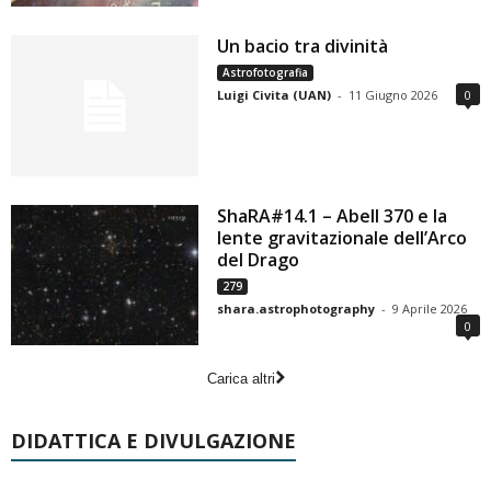
Un bacio tra divinità
Astrofotografia
Luigi Civita (UAN)
-
11 Giugno 2026
0
ShaRA#14.1 – Abell 370 e la
lente gravitazionale dell’Arco
del Drago
279
shara.astrophotography
-
9 Aprile 2026
0
Carica altri
DIDATTICA E DIVULGAZIONE