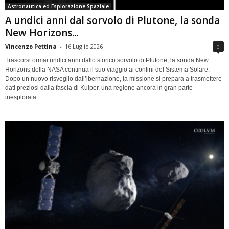
Astronautica ed Esplorazione Spaziale
A undici anni dal sorvolo di Plutone, la sonda
New Horizons...
Vincenzo Pettina
-
16 Luglio 2026
0
Trascorsi ormai undici anni dallo storico sorvolo di Plutone, la sonda New
Horizons della NASA continua il suo viaggio ai confini del Sistema Solare.
Dopo un nuovo risveglio dall’ibernazione, la missione si prepara a trasmettere
dati preziosi dalla fascia di Kuiper, una regione ancora in gran parte
inesplorata