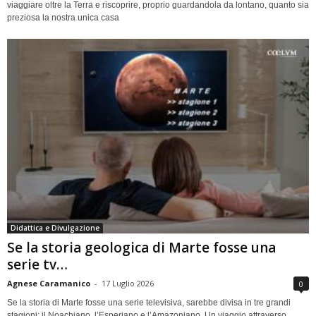
viaggiare oltre la Terra e riscoprire, proprio guardandola da lontano, quanto sia
preziosa la nostra unica casa
Didattica e Divulgazione
Se la storia geologica di Marte fosse una
serie tv…
Agnese Caramanico
-
17 Luglio 2026
0
Se la storia di Marte fosse una serie televisiva, sarebbe divisa in tre grandi
stagioni: il Noachiano, l’Esperiano e l’Amazoniano. Un viaggio attraverso