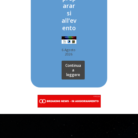
arar
si
all’ev
ento
6 Agosto
2026
Continua
a
leggere