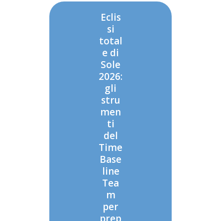
Eclis
si
total
e di
Sole
2026:
gli
stru
men
ti
del
Time
Base
line
Tea
m
per
prep