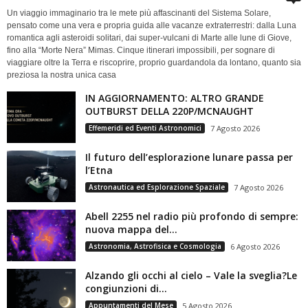
Un viaggio immaginario tra le mete più affascinanti del Sistema Solare,
pensato come una vera e propria guida alle vacanze extraterrestri: dalla Luna
romantica agli asteroidi solitari, dai super-vulcani di Marte alle lune di Giove,
fino alla “Morte Nera” Mimas. Cinque itinerari impossibili, per sognare di
viaggiare oltre la Terra e riscoprire, proprio guardandola da lontano, quanto sia
preziosa la nostra unica casa
IN AGGIORNAMENTO: ALTRO GRANDE
OUTBURST DELLA 220P/MCNAUGHT
Effemeridi ed Eventi Astronomici
7 Agosto 2026
Il futuro dell’esplorazione lunare passa per
l’Etna
Astronautica ed Esplorazione Spaziale
7 Agosto 2026
Abell 2255 nel radio più profondo di sempre:
nuova mappa del...
Astronomia, Astrofisica e Cosmologia
6 Agosto 2026
Alzando gli occhi al cielo – Vale la sveglia?Le
congiunzioni di...
Appuntamenti del Mese
5 Agosto 2026