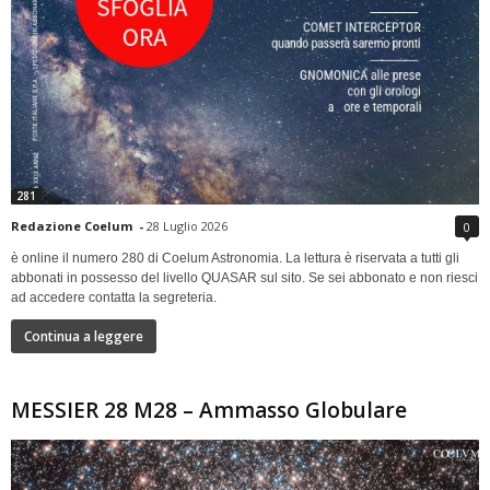
281
Redazione Coelum
-
28 Luglio 2026
0
è online il numero 280 di Coelum Astronomia. La lettura è riservata a tutti gli
abbonati in possesso del livello QUASAR sul sito. Se sei abbonato e non riesci
ad accedere contatta la segreteria.
Continua a leggere
MESSIER 28 M28 – Ammasso Globulare