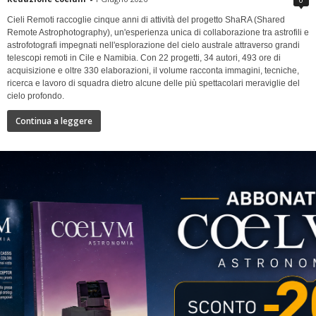
Cieli Remoti raccoglie cinque anni di attività del progetto ShaRA (Shared
Remote Astrophotography), un'esperienza unica di collaborazione tra astrofili e
astrofotografi impegnati nell'esplorazione del cielo australe attraverso grandi
telescopi remoti in Cile e Namibia. Con 22 progetti, 34 autori, 493 ore di
acquisizione e oltre 330 elaborazioni, il volume racconta immagini, tecniche,
ricerca e lavoro di squadra dietro alcune delle più spettacolari meraviglie del
cielo profondo.
Continua a leggere