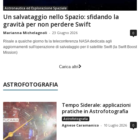
Astronautica ed Esplorazione Spaziale
Un salvataggio nello Spazio: sfidando la
gravità per non perdere Swift
Marianna Michelagnoli
-
23 Giugno 2026
0
Risale a qualche giorno fa la teleconferenza NASA dedicata agli
aggiornamenti sull'operazione di salvataggio per il satellite Swift (la Swift Boost
Mission)
Carica altri
ASTROFOTOGRAFIA
Tempo Siderale: applicazioni
pratiche in Astrofotografia
Astrofotografia
Agnese Caramanico
-
10 Luglio 2026
0