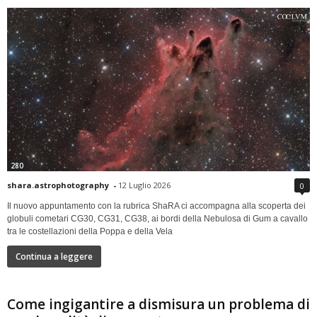
280
shara.astrophotography
-
12 Luglio 2026
0
Il nuovo appuntamento con la rubrica ShaRA ci accompagna alla scoperta dei
globuli cometari CG30, CG31, CG38, ai bordi della Nebulosa di Gum a cavallo
tra le costellazioni della Poppa e della Vela
Continua a leggere
Come ingigantire a dismisura un problema di