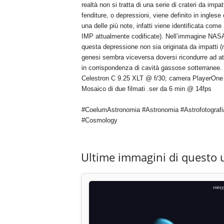
realtà non si tratta di una serie di crateri da impa
fenditure, o depressioni, viene definito in ingles
una delle più note, infatti viene identificata co
IMP attualmente codificate). Nell’immagine NASA
questa depressione non sia originata da impatti (m
genesi sembra viceversa doversi ricondurre ad atti
in corrispondenza di cavità gassose sotterranee.
Celestron C 9.25 XLT @ f/30; camera PlayerOne 
Mosaico di due filmati .ser da 6 min @ 14fps
#CoelumAstronomia #Astronomia #Astrofotografi
#Cosmology
Ultime immagini di questo 