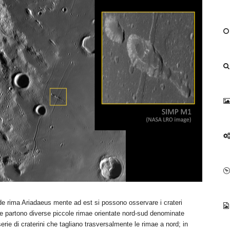
de rima Ariadaeus mente ad est si possono osservare i crateri
e partono diverse piccole rimae orientate nord-sud denominate
rie di craterini che tagliano trasversalmente le rimae a nord; in