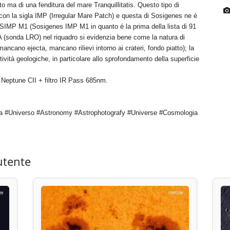
tto ma di una fenditura del mare Tranquillitatis. Questo tipo di
e con la sigla IMP (Irregular Mare Patch) e questa di Sosigenes ne é
me SIMP M1 (Sosigenes IMP M1 in quanto é la prima della lista di 91
 (sonda LRO) nel riquadro si evidenzia bene come la natura di
ancano ejecta, mancano rilievi intorno ai crateri, fondo piatto); la
vità geologiche, in particolare allo sprofondamento della superficie
Neptune CII + filtro IR Pass 685nm.
a #Universo #Astronomy #Astrophotografy #Universe #Cosmologia
utente