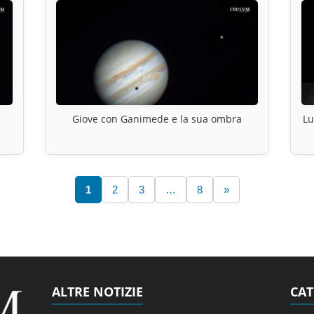
Giove con Ganimede e la sua ombra
Lu
1
2
3
…
8
»
ALTRE NOTIZIE
CAT