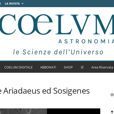
R
LA RIVISTA
COELUM DIGITALE
ABBONATI
SHOP
🛒
Area Riservata
 Ariadaeus ed Sosigenes