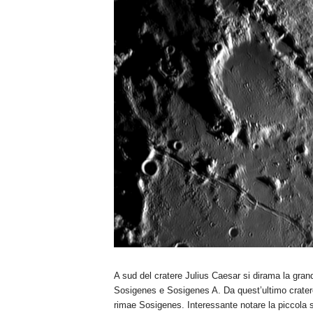
n
o
m
i
a
A sud del cratere Julius Caesar si dirama la gran
Sosigenes e Sosigenes A. Da quest’ultimo crater
rimae Sosigenes. Interessante notare la piccola se