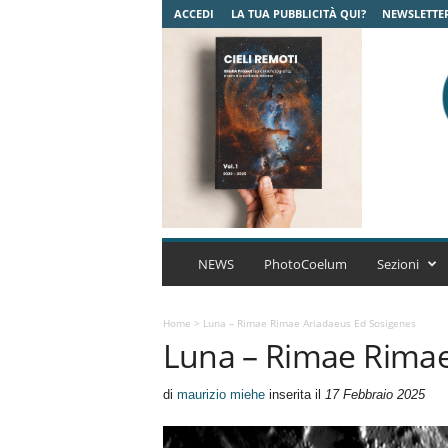
ACCEDI
LA TUA PUBBLICITÀ QUI?
NEWSLETTE
C
o
NEWS
PhotoCoelum
Sezioni
e
l
u
Home
>
Luna – Rimae Rimae Ariadaeus Ed Sosigenes
Luna – Rimae Rimae
m
A
s
di
maurizio miehe
inserita il
17 Febbraio 2025
t
r
o