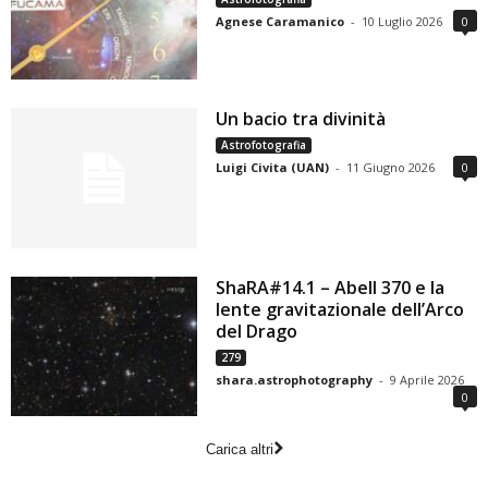
Agnese Caramanico
-
10 Luglio 2026
0
Un bacio tra divinità
Astrofotografia
Luigi Civita (UAN)
-
11 Giugno 2026
0
ShaRA#14.1 – Abell 370 e la
lente gravitazionale dell’Arco
del Drago
279
shara.astrophotography
-
9 Aprile 2026
0
Carica altri