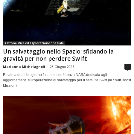
Astronautica ed Esplorazione Spaziale
Un salvataggio nello Spazio: sfidando la
gravità per non perdere Swift
Marianna Michelagnoli
-
23 Giugno 2026
0
Risale a qualche giorno fa la teleconferenza NASA dedicata agli
aggiornamenti sull'operazione di salvataggio per il satellite Swift (la Swift Boost
Mission)