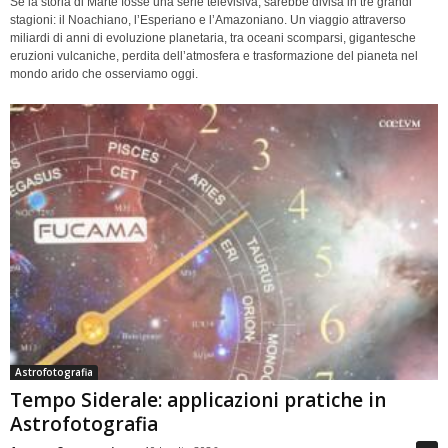
Se la storia di Marte fosse una serie televisiva, sarebbe divisa in tre grandi
stagioni: il Noachiano, l’Esperiano e l’Amazoniano. Un viaggio attraverso
miliardi di anni di evoluzione planetaria, tra oceani scomparsi, gigantesche
eruzioni vulcaniche, perdita dell’atmosfera e trasformazione del pianeta nel
mondo arido che osserviamo oggi.
Astrofotografia
Tempo Siderale: applicazioni pratiche in
Astrofotografia