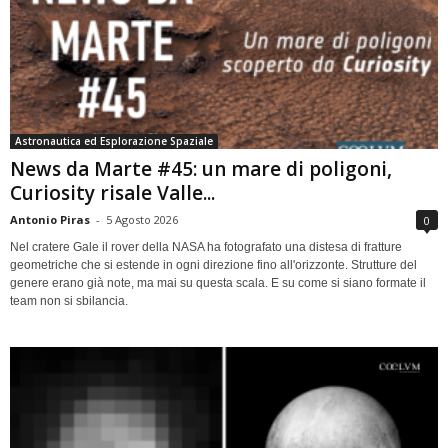
Astronautica ed Esplorazione Spaziale
News da Marte #45: un mare di poligoni,
Curiosity risale Valle...
Antonio Piras
-
5 Agosto 2026
0
Nel cratere Gale il rover della NASA ha fotografato una distesa di fratture
geometriche che si estende in ogni direzione fino all'orizzonte. Strutture del
genere erano già note, ma mai su questa scala. E su come si siano formate il
team non si sbilancia.