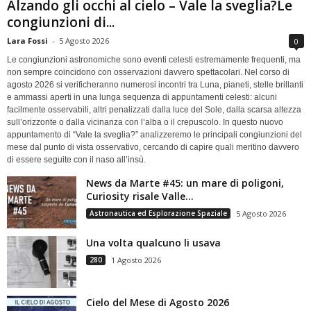
Alzando gli occhi al cielo – Vale la sveglia?Le
congiunzioni di...
Lara Fossi
-
5 Agosto 2026
0
Le congiunzioni astronomiche sono eventi celesti estremamente frequenti, ma
non sempre coincidono con osservazioni davvero spettacolari. Nel corso di
agosto 2026 si verificheranno numerosi incontri tra Luna, pianeti, stelle brillanti
e ammassi aperti in una lunga sequenza di appuntamenti celesti: alcuni
facilmente osservabili, altri penalizzati dalla luce del Sole, dalla scarsa altezza
sull’orizzonte o dalla vicinanza con l’alba o il crepuscolo. In questo nuovo
appuntamento di “Vale la sveglia?” analizzeremo le principali congiunzioni del
mese dal punto di vista osservativo, cercando di capire quali meritino davvero
di essere seguite con il naso all’insù.
News da Marte #45: un mare di poligoni,
Curiosity risale Valle...
Astronautica ed Esplorazione Spaziale
5 Agosto 2026
Una volta qualcuno li usava
280
1 Agosto 2026
Cielo del Mese di Agosto 2026