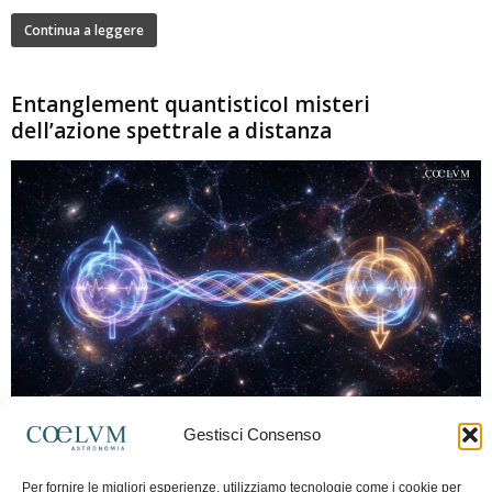
Continua a leggere
Entanglement quantisticoI misteri
dell’azione spettrale a distanza
280
Gestisci Consenso
Marco Lorrai
-
15 Giugno 2026
0
L'entanglement quantistico è uno dei fenomeni più sorprendenti della fisica
Per fornire le migliori esperienze, utilizziamo tecnologie come i cookie per
moderna: due particelle possono mostrare correlazioni che sembrano ignorare