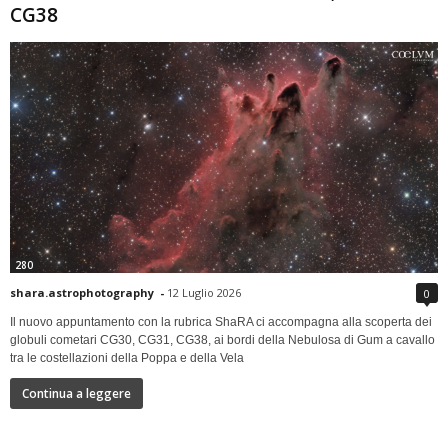
CG38
280
shara.astrophotography
-
12 Luglio 2026
0
Il nuovo appuntamento con la rubrica ShaRA ci accompagna alla scoperta dei
globuli cometari CG30, CG31, CG38, ai bordi della Nebulosa di Gum a cavallo
tra le costellazioni della Poppa e della Vela
Continua a leggere