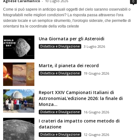
Agnese Caramanico
-
10 Luglio 2026
0
Come si può sapere in anticipo quali oggetti del cielo saranno osservabili o
fotografabili nelle migliori condizioni? La risposta passa attraverso l'ora
siderale locale e un semplice strumento, l'orologio siderale, che permette di
orientarsi tra le coordinate della volta celeste
Una Giornata per gli Asteroidi
Didattica e Divulgazione
3 Luglio 2026
Marte, il pianeta dei record
Didattica e Divulgazione
19 Giugno 2026
Report XXIV Campionati Italiani di
AstronomiaL'edizione 2026: la finale di
Monza...
Didattica e Divulgazione
16 Giugno 2026
I crateri da impatto come metodo di
datazione
Didattica e Divulgazione
12 Giugno 2026