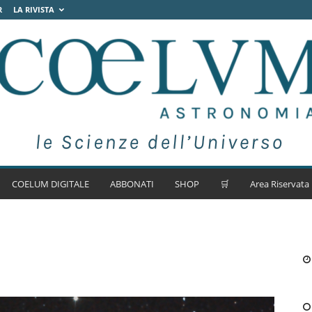
R
LA RIVISTA
COELUM DIGITALE
ABBONATI
SHOP
🛒
Area Riservata