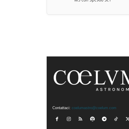
Contattaci:
coelumastro@coelum.com