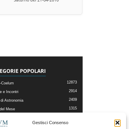
EGORIE POPOLARI
12873
-Coelum
2914
e e Incontri
2409
di Astronomia
1315
 del Mese
365
nomia, Astrofisica e Cosmologia
Gestisci Consenso
268
li e Risorse On-Line