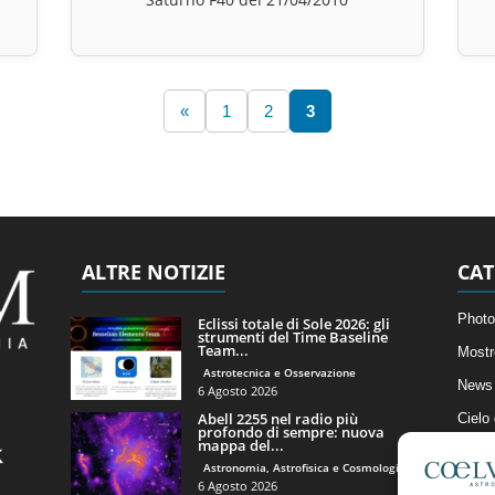
«
1
2
3
ALTRE NOTIZIE
CAT
Photo
Eclissi totale di Sole 2026: gli
strumenti del Time Baseline
Team...
Mostr
Astrotecnica e Osservazione
News 
6 Agosto 2026
Abell 2255 nel radio più
Cielo
profondo di sempre: nuova
mappa del...
Astro
Astronomia, Astrofisica e Cosmologia
Artico
6 Agosto 2026