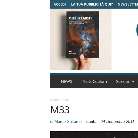
ACCEDI
LA TUA PUBBLICITÀ QUI?
NEWSLETTE
C
o
NEWS
PhotoCoelum
Sezioni
e
l
u
Home
>
M33
M33
m
A
s
di
Marco Saltarelli
inserita il
24 Settembre 2011
t
r
o