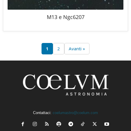
M13 e Ngc6207
1
2
Avanti »
Contattaci:
coelumastro@coelum.com