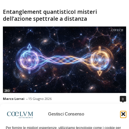
Entanglement quantisticoI misteri
dell’azione spettrale a distanza
280
Marco Lorrai
-
15 Giugno 2026
0
L'entanglement quantistico è uno dei fenomeni più sorprendenti della fisica
moderna: due particelle possono mostrare correlazioni che sembrano ignorare
Gestisci Consenso
la distanza che le separa. Gli esperimenti e i teoremi di Bell hanno escluso le
semplici spiegazioni basate su "variabili nascoste" locali, confermando le
Per fornire le migliori esperienze, utilizziamo tecnologie come i cookie per
previsioni della meccanica quantistica. Nonostante ciò, l'entanglement non