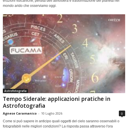
eruzioni vulcaniche, perdita dell’atmosfera e trasformazione del pianeta nel
mondo arido che osserviamo oggi.
Astrofotografia
Tempo Siderale: applicazioni pratiche in
Astrofotografia
Agnese Caramanico
-
10 Luglio 2026
0
Come si può sapere in anticipo quali oggetti del cielo saranno osservabili o
fotografabili nelle migliori condizioni? La risposta passa attraverso l'ora