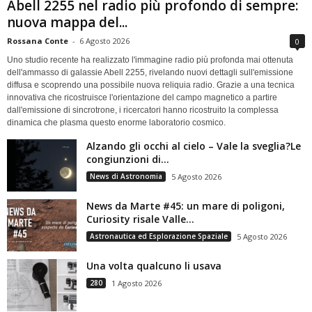
Abell 2255 nel radio più profondo di sempre:
nuova mappa del...
Rossana Conte
-
6 Agosto 2026
0
Uno studio recente ha realizzato l'immagine radio più profonda mai ottenuta
dell'ammasso di galassie Abell 2255, rivelando nuovi dettagli sull'emissione
diffusa e scoprendo una possibile nuova reliquia radio. Grazie a una tecnica
innovativa che ricostruisce l'orientazione del campo magnetico a partire
dall'emissione di sincrotrone, i ricercatori hanno ricostruito la complessa
dinamica che plasma questo enorme laboratorio cosmico.
Alzando gli occhi al cielo – Vale la sveglia?Le
congiunzioni di...
News di Astronomia
5 Agosto 2026
News da Marte #45: un mare di poligoni,
Curiosity risale Valle...
Astronautica ed Esplorazione Spaziale
5 Agosto 2026
Una volta qualcuno li usava
280
1 Agosto 2026