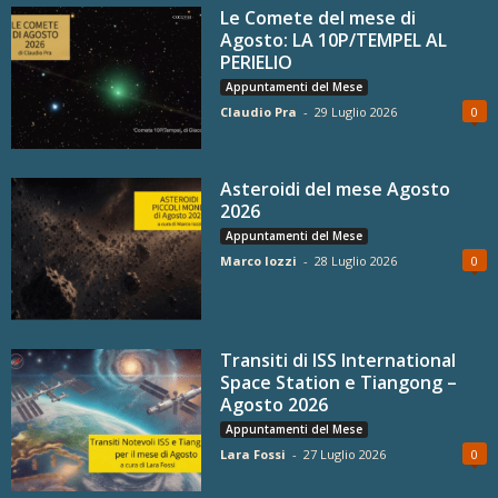
Le Comete del mese di
Agosto: LA 10P/TEMPEL AL
PERIELIO
Appuntamenti del Mese
Claudio Pra
-
29 Luglio 2026
0
Asteroidi del mese Agosto
2026
Appuntamenti del Mese
Marco Iozzi
-
28 Luglio 2026
0
Transiti di ISS International
Space Station e Tiangong –
Agosto 2026
Appuntamenti del Mese
Lara Fossi
-
27 Luglio 2026
0