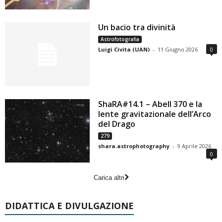
Un bacio tra divinità
Astrofotografia
Luigi Civita (UAN)
-
11 Giugno 2026
0
ShaRA#14.1 – Abell 370 e la
lente gravitazionale dell’Arco
del Drago
279
shara.astrophotography
-
9 Aprile 2026
0
Carica altri
DIDATTICA E DIVULGAZIONE