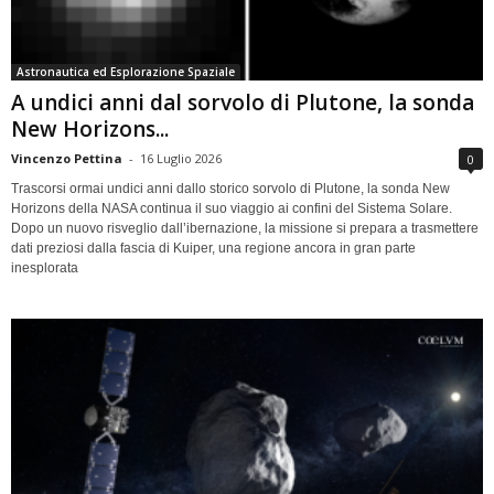
Astronautica ed Esplorazione Spaziale
A undici anni dal sorvolo di Plutone, la sonda
New Horizons...
Vincenzo Pettina
-
16 Luglio 2026
0
Trascorsi ormai undici anni dallo storico sorvolo di Plutone, la sonda New
Horizons della NASA continua il suo viaggio ai confini del Sistema Solare.
Dopo un nuovo risveglio dall’ibernazione, la missione si prepara a trasmettere
dati preziosi dalla fascia di Kuiper, una regione ancora in gran parte
inesplorata