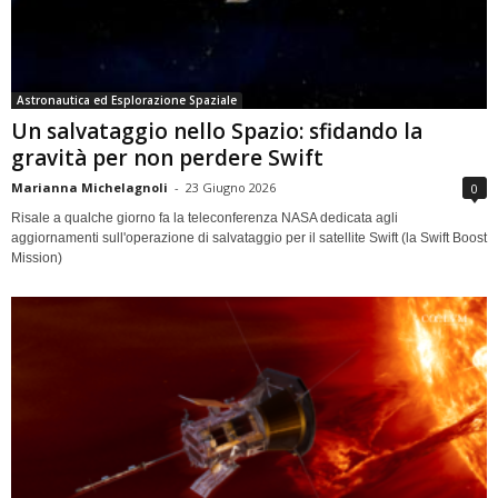
Astronautica ed Esplorazione Spaziale
Un salvataggio nello Spazio: sfidando la
gravità per non perdere Swift
Marianna Michelagnoli
-
23 Giugno 2026
0
Risale a qualche giorno fa la teleconferenza NASA dedicata agli
aggiornamenti sull'operazione di salvataggio per il satellite Swift (la Swift Boost
Mission)