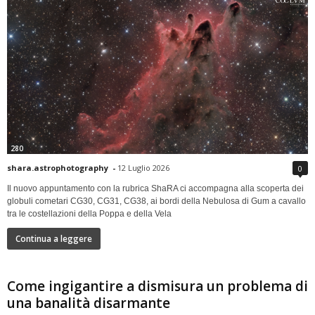
280
shara.astrophotography
-
12 Luglio 2026
0
Il nuovo appuntamento con la rubrica ShaRA ci accompagna alla scoperta dei
globuli cometari CG30, CG31, CG38, ai bordi della Nebulosa di Gum a cavallo
tra le costellazioni della Poppa e della Vela
Continua a leggere
Come ingigantire a dismisura un problema di
una banalità disarmante