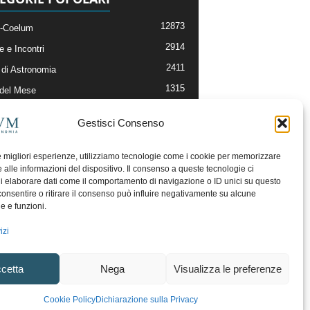
12873
-Coelum
2914
e e Incontri
2411
di Astronomia
1315
 del Mese
365
nomia, Astrofisica e Cosmologia
Gestisci Consenso
268
li e Risorse On-Line
192
og della Redazione
le migliori esperienze, utilizziamo tecnologie come i cookie per memorizzare
 alle informazioni del dispositivo. Il consenso a queste tecnologie ci
i elaborare dati come il comportamento di navigazione o ID unici su questo
consentire o ritirare il consenso può influire negativamente su alcune
he e funzioni.
izi
cetta
Nega
Visualizza le preferenze
ecesso
Regolamento uso sezione PhotoCoelum
Cookie Policy
Dichiarazione sulla Privacy
unity e Aree di Discussione
Cookie Policy (UE)