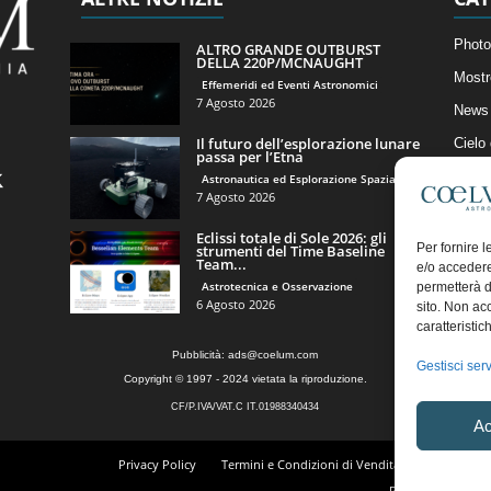
Photo
ALTRO GRANDE OUTBURST
DELLA 220P/MCNAUGHT
Mostr
Effemeridi ed Eventi Astronomici
7 Agosto 2026
News 
Il futuro dell’esplorazione lunare
Cielo
passa per l’Etna
Astro
Astronautica ed Esplorazione Spaziale
7 Agosto 2026
Artico
Eclissi totale di Sole 2026: gli
Il Bl
Per fornire 
strumenti del Time Baseline
Team...
e/o accedere
Astrotecnica e Osservazione
permetterà d
6 Agosto 2026
sito. Non ac
caratteristic
Pubblicità:
ads@coelum.com
Gestisci serv
Copyright © 1997 - 2024 vietata la riproduzione.
CF/P.IVA/VAT.C IT.01988340434
Ac
Privacy Policy
Termini e Condizioni di Vendita
Diritto di r
Regolamento Comm