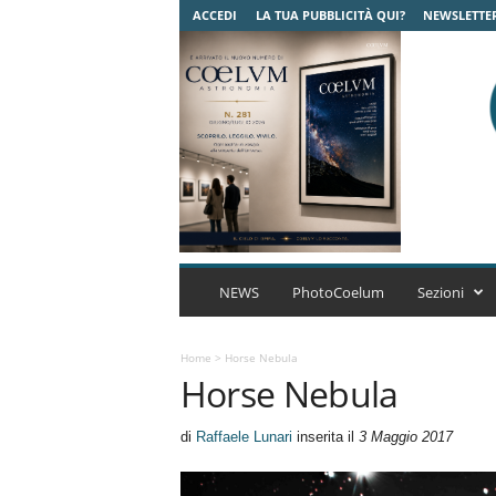
ACCEDI
LA TUA PUBBLICITÀ QUI?
NEWSLETTE
C
o
NEWS
PhotoCoelum
Sezioni
e
l
u
Home
>
Horse Nebula
Horse Nebula
m
A
s
di
Raffaele Lunari
inserita il
3 Maggio 2017
t
r
o