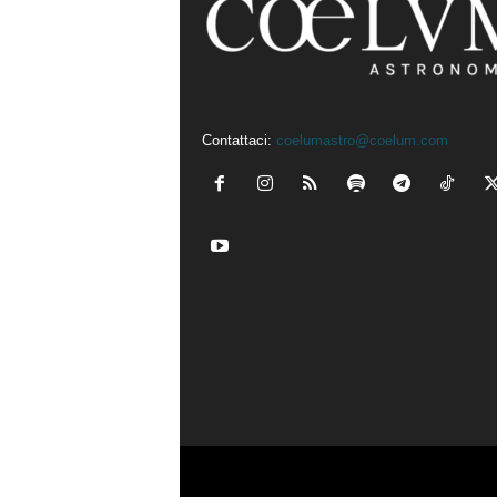
Contattaci:
coelumastro@coelum.com