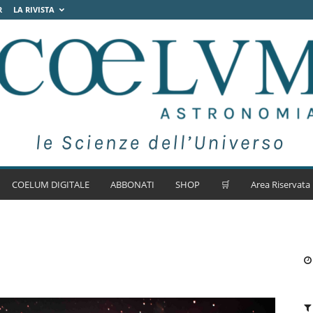
R
LA RIVISTA
COELUM DIGITALE
ABBONATI
SHOP
🛒
Area Riservata