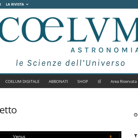
R
LA RIVISTA
COELUM DIGITALE
ABBONATI
SHOP
🛒
Area Riservata
letto