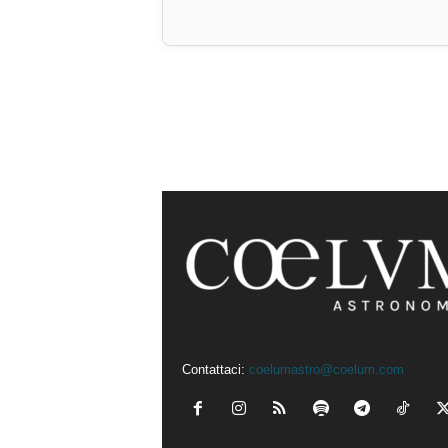
Contattaci:
coelumastro@coelum.com