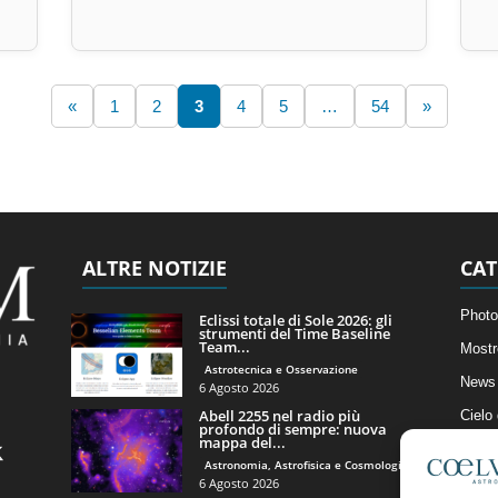
«
1
2
3
4
5
…
54
»
ALTRE NOTIZIE
CAT
Photo
Eclissi totale di Sole 2026: gli
strumenti del Time Baseline
Team...
Mostr
Astrotecnica e Osservazione
News 
6 Agosto 2026
Abell 2255 nel radio più
Cielo
profondo di sempre: nuova
mappa del...
Astro
Astronomia, Astrofisica e Cosmologia
Artico
6 Agosto 2026