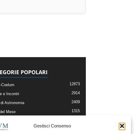
EGORIE POPOLARI
12873
-Coelum
2914
e e Incontri
2409
di Astronomia
1315
 del Mese
365
nomia, Astrofisica e Cosmologia
Gestisci Consenso
268
li e Risorse On-Line