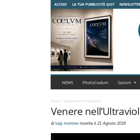
ACCEDI
LA TUA PUBBLICITÀ QUI?
NEWSLETTE
C
o
NEWS
PhotoCoelum
Sezioni
e
l
u
Home
>
Venere Nell’Ultravioletto
Venere nell’Ultravio
m
A
s
di
luigi morrone
inserita il
21 Agosto 2018
t
r
o