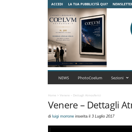
ACCEDI
LA TUA PUBBLICITÀ QUI?
NEWSLETTE
C
o
NEWS
PhotoCoelum
Sezioni
e
l
u
Home
>
Venere – Dettagli Atmosferici
Venere – Dettagli At
m
A
s
di
luigi morrone
inserita il
3 Luglio 2017
t
r
o