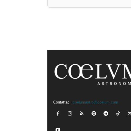
Contattaci:
coelumastro@coelum.com