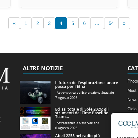
«
1
2
3
4
5
6
…
54
»
ALTRE NOTIZIE
CAT
Photo
Il futuro dell’esplorazione lunare
passa per l’Etna
Mostr
Astronautica ed Esplorazione Spaziale
7 Agosto 2026
News 
Eclissi totale di Sole 2026: gli
Cielo
strumenti del Time Baseline
Team...
Astro
Astrotecnica e Osservazione
Artico
6 Agosto 2026
Abell 2255 nel radio più
Il Bl