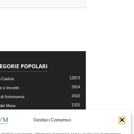
EGORIE POPOLARI
12873
-Coelum
2914
e e Incontri
2410
di Astronomia
1315
 del Mese
365
nomia, Astrofisica e Cosmologia
Gestisci Consenso
268
li e Risorse On-Line
192
og della Redazione