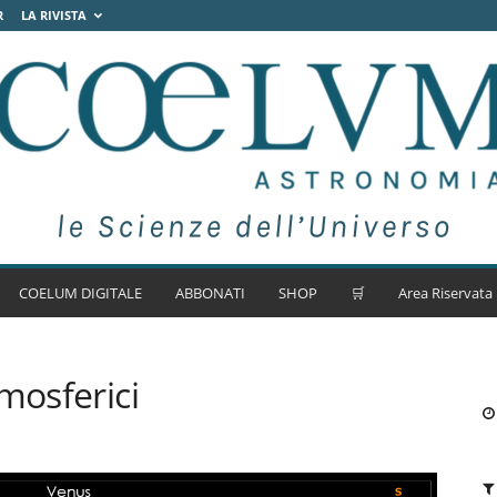
R
LA RIVISTA
COELUM DIGITALE
ABBONATI
SHOP
🛒
Area Riservata
mosferici