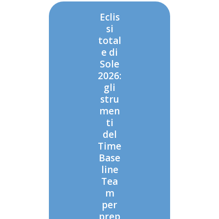
Eclis
si
total
e di
Sole
2026:
gli
stru
men
ti
del
Time
Base
line
Tea
m
per
prep