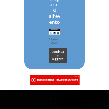
arar
si
all’ev
ento
6 Agosto
2026
Continua
a
leggere