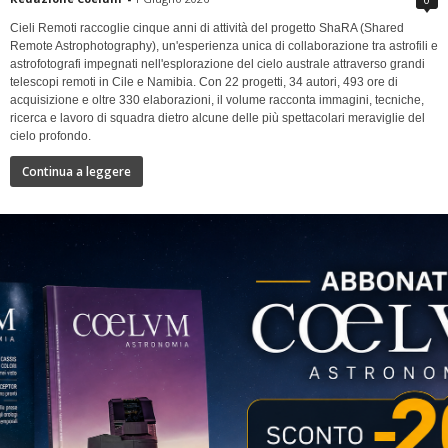
Cieli Remoti raccoglie cinque anni di attività del progetto ShaRA (Shared
Remote Astrophotography), un'esperienza unica di collaborazione tra astrofili e
astrofotografi impegnati nell'esplorazione del cielo australe attraverso grandi
telescopi remoti in Cile e Namibia. Con 22 progetti, 34 autori, 493 ore di
acquisizione e oltre 330 elaborazioni, il volume racconta immagini, tecniche,
ricerca e lavoro di squadra dietro alcune delle più spettacolari meraviglie del
cielo profondo.
Continua a leggere