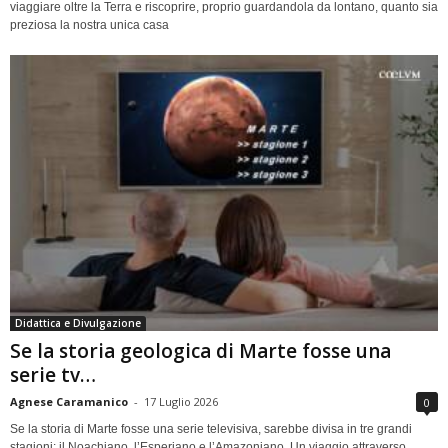
viaggiare oltre la Terra e riscoprire, proprio guardandola da lontano, quanto sia
preziosa la nostra unica casa
Didattica e Divulgazione
Se la storia geologica di Marte fosse una
serie tv…
Agnese Caramanico
-
17 Luglio 2026
0
Se la storia di Marte fosse una serie televisiva, sarebbe divisa in tre grandi
stagioni: il Noachiano, l’Esperiano e l’Amazoniano. Un viaggio attraverso