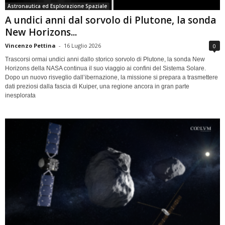
Astronautica ed Esplorazione Spaziale
A undici anni dal sorvolo di Plutone, la sonda
New Horizons...
Vincenzo Pettina
-
16 Luglio 2026
0
Trascorsi ormai undici anni dallo storico sorvolo di Plutone, la sonda New
Horizons della NASA continua il suo viaggio ai confini del Sistema Solare.
Dopo un nuovo risveglio dall’ibernazione, la missione si prepara a trasmettere
dati preziosi dalla fascia di Kuiper, una regione ancora in gran parte
inesplorata