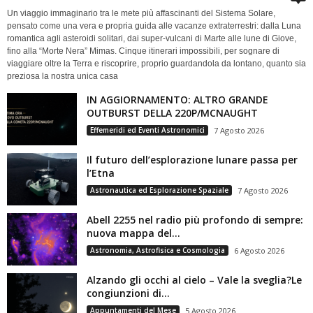
Un viaggio immaginario tra le mete più affascinanti del Sistema Solare,
pensato come una vera e propria guida alle vacanze extraterrestri: dalla Luna
romantica agli asteroidi solitari, dai super-vulcani di Marte alle lune di Giove,
fino alla “Morte Nera” Mimas. Cinque itinerari impossibili, per sognare di
viaggiare oltre la Terra e riscoprire, proprio guardandola da lontano, quanto sia
preziosa la nostra unica casa
IN AGGIORNAMENTO: ALTRO GRANDE
OUTBURST DELLA 220P/MCNAUGHT
Effemeridi ed Eventi Astronomici
7 Agosto 2026
Il futuro dell’esplorazione lunare passa per
l’Etna
Astronautica ed Esplorazione Spaziale
7 Agosto 2026
Abell 2255 nel radio più profondo di sempre:
nuova mappa del...
Astronomia, Astrofisica e Cosmologia
6 Agosto 2026
Alzando gli occhi al cielo – Vale la sveglia?Le
congiunzioni di...
Appuntamenti del Mese
5 Agosto 2026