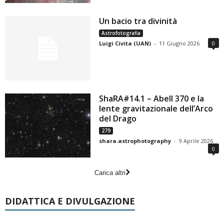
Un bacio tra divinità
Astrofotografia
Luigi Civita (UAN)
-
11 Giugno 2026
0
ShaRA#14.1 – Abell 370 e la
lente gravitazionale dell’Arco
del Drago
279
shara.astrophotography
-
9 Aprile 2026
0
Carica altri
DIDATTICA E DIVULGAZIONE