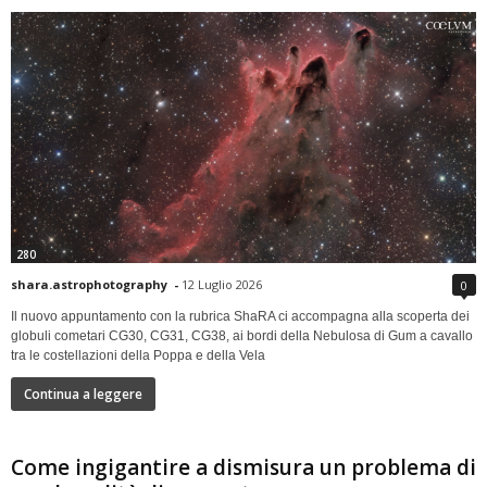
280
shara.astrophotography
-
12 Luglio 2026
0
Il nuovo appuntamento con la rubrica ShaRA ci accompagna alla scoperta dei
globuli cometari CG30, CG31, CG38, ai bordi della Nebulosa di Gum a cavallo
tra le costellazioni della Poppa e della Vela
Continua a leggere
Come ingigantire a dismisura un problema di