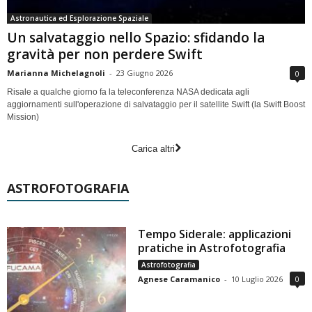
Astronautica ed Esplorazione Spaziale
Un salvataggio nello Spazio: sfidando la
gravità per non perdere Swift
Marianna Michelagnoli
-
23 Giugno 2026
0
Risale a qualche giorno fa la teleconferenza NASA dedicata agli
aggiornamenti sull'operazione di salvataggio per il satellite Swift (la Swift Boost
Mission)
Carica altri
ASTROFOTOGRAFIA
Tempo Siderale: applicazioni
pratiche in Astrofotografia
Astrofotografia
Agnese Caramanico
-
10 Luglio 2026
0