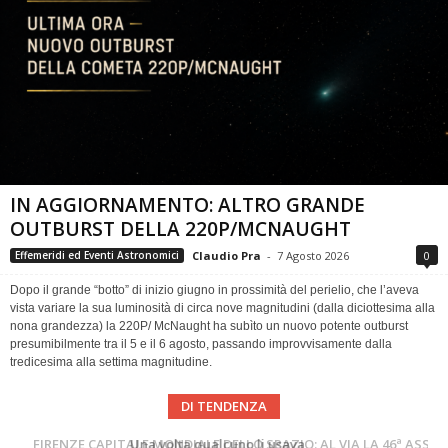
IN AGGIORNAMENTO: ALTRO GRANDE
OUTBURST DELLA 220P/MCNAUGHT
Claudio Pra
-
7 Agosto 2026
0
Effemeridi ed Eventi Astronomici
Dopo il grande “botto” di inizio giugno in prossimità del perielio, che l’aveva
vista variare la sua luminosità di circa nove magnitudini (dalla diciottesima alla
nona grandezza) la 220P/ McNaught ha subìto un nuovo potente outburst
presumibilmente tra il 5 e il 6 agosto, passando improvvisamente dalla
tredicesima alla settima magnitudine.
DI TENDENZA
Cielo del Mese di Agosto 2026
FIRENZE CAPITALE MONDIALE DELLO SPAZIO: AL VIA LA 46ª ASSEMBLEA SCIENTIFICA DEL COSPAR