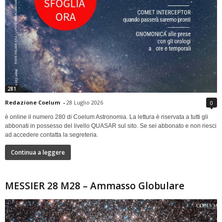
281
Redazione Coelum
-
28 Luglio 2026
0
è online il numero 280 di Coelum Astronomia. La lettura è riservata a tutti gli
abbonati in possesso del livello QUASAR sul sito. Se sei abbonato e non riesci
ad accedere contatta la segreteria.
Continua a leggere
MESSIER 28 M28 – Ammasso Globulare