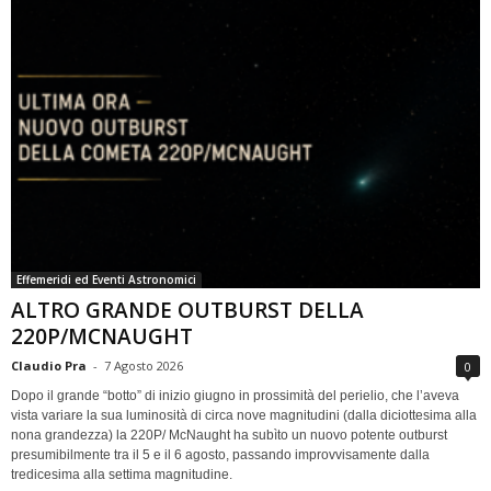
Effemeridi ed Eventi Astronomici
ALTRO GRANDE OUTBURST DELLA
220P/MCNAUGHT
Claudio Pra
-
7 Agosto 2026
0
Dopo il grande “botto” di inizio giugno in prossimità del perielio, che l’aveva
vista variare la sua luminosità di circa nove magnitudini (dalla diciottesima alla
nona grandezza) la 220P/ McNaught ha subìto un nuovo potente outburst
presumibilmente tra il 5 e il 6 agosto, passando improvvisamente dalla
tredicesima alla settima magnitudine.