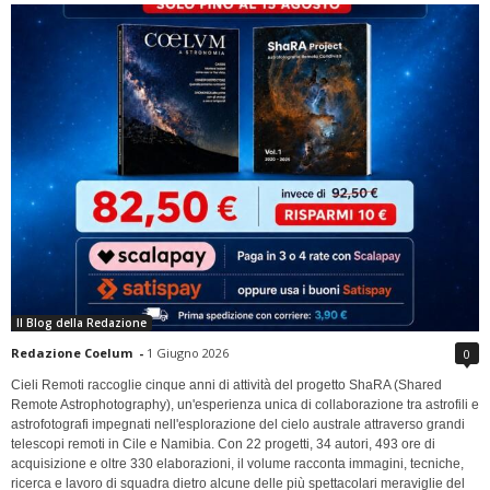
Il Blog della Redazione
Redazione Coelum
-
1 Giugno 2026
0
Cieli Remoti raccoglie cinque anni di attività del progetto ShaRA (Shared
Remote Astrophotography), un'esperienza unica di collaborazione tra astrofili e
astrofotografi impegnati nell'esplorazione del cielo australe attraverso grandi
telescopi remoti in Cile e Namibia. Con 22 progetti, 34 autori, 493 ore di
acquisizione e oltre 330 elaborazioni, il volume racconta immagini, tecniche,
ricerca e lavoro di squadra dietro alcune delle più spettacolari meraviglie del