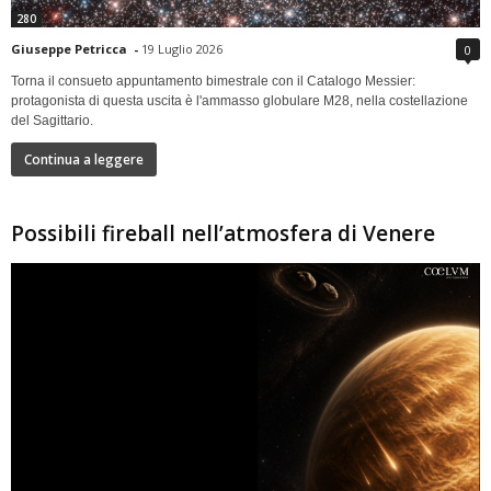
280
Giuseppe Petricca
-
19 Luglio 2026
0
Torna il consueto appuntamento bimestrale con il Catalogo Messier:
protagonista di questa uscita è l'ammasso globulare M28, nella costellazione
del Sagittario.
Continua a leggere
Possibili fireball nell’atmosfera di Venere