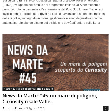
Sul vulcano Etna si è conclusa la campagna di test del rover omoniomo
(ETNA), sviluppato nell'ambito del programma italiano ULS per mettere a
punto tecnologie destinate all'esplorazione del Polo Sud lunare. Tra terreni
lavici e pendii accidentati, il rover ha testato navigazione autonoma, raccolta
della regolite, impiego di un drone, gestione di scenari di guasto e ricarica
automatica, simulando alcune delle sfide che dovrà affrontare sulla Luna
Astronautica ed Esplorazione Spaziale
News da Marte #45: un mare di poligoni,
Curiosity risale Valle...
Antonio Piras
-
5 Agosto 2026
0