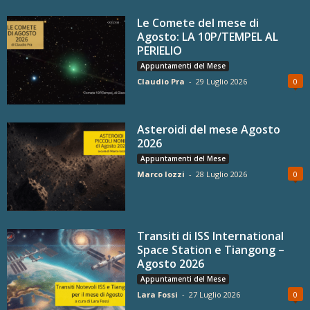
Le Comete del mese di
Agosto: LA 10P/TEMPEL AL
PERIELIO
Appuntamenti del Mese
Claudio Pra
-
29 Luglio 2026
0
Asteroidi del mese Agosto
2026
Appuntamenti del Mese
Marco Iozzi
-
28 Luglio 2026
0
Transiti di ISS International
Space Station e Tiangong –
Agosto 2026
Appuntamenti del Mese
Lara Fossi
-
27 Luglio 2026
0