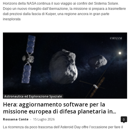
Horizons della NASA continua il suo viaggio ai confini del Sistema Solare.
Dopo un nuovo risveglio dall’ibernazione, la missione si prepara a trasmettere
dati preziosi dalla fascia di Kuiper, una regione ancora in gran parte
inesplorata
Astronautica ed Esplorazione Spaziale
Hera: aggiornamento software per la
missione europea di difesa planetaria in...
Rossana Conte
-
15 Luglio 2026
0
La ricorrenza da poco trascorsa dell’Asteroid Day offre l’occasione per fare il