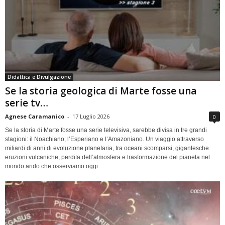
Didattica e Divulgazione
Se la storia geologica di Marte fosse una
serie tv…
Agnese Caramanico
-
17 Luglio 2026
0
Se la storia di Marte fosse una serie televisiva, sarebbe divisa in tre grandi
stagioni: il Noachiano, l’Esperiano e l’Amazoniano. Un viaggio attraverso
miliardi di anni di evoluzione planetaria, tra oceani scomparsi, gigantesche
eruzioni vulcaniche, perdita dell’atmosfera e trasformazione del pianeta nel
mondo arido che osserviamo oggi.