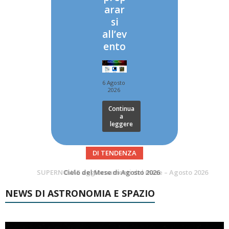
arar
si
all’ev
ento
6 Agosto
2026
Continua
a
leggere
DI TENDENZA
SUPERNOVAE aggiornamenti del mese – Agosto 2026
Le Comete del mese di Agosto: LA 10P/TEMPEL AL PERIELIO
NEWS DI ASTRONOMIA E SPAZIO