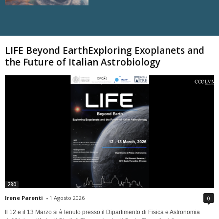
Carica altri
LIFE Beyond EarthExploring Exoplanets and
the Future of Italian Astrobiology
280
Irene Parenti
-
1 Agosto 2026
0
Il 12 e il 13 Marzo si è tenuto presso il Dipartimento di Fisica e Astronomia