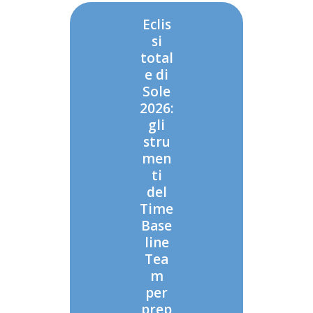
Eclis
si
total
e di
Sole
2026:
gli
stru
men
ti
del
Time
Base
line
Tea
m
per
prep