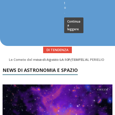
t
o
.
Continua
a
leggere
DI TENDENZA
Asteroidi del mese Agosto 2026
NEWS DI ASTRONOMIA E SPAZIO