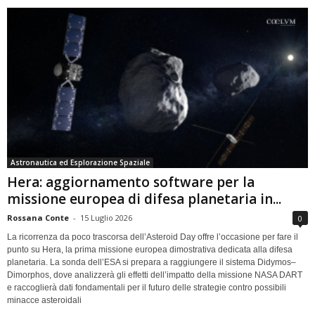
Astronautica ed Esplorazione Spaziale
Hera: aggiornamento software per la
missione europea di difesa planetaria in...
Rossana Conte
-
15 Luglio 2026
0
La ricorrenza da poco trascorsa dell’Asteroid Day offre l’occasione per fare il
punto su Hera, la prima missione europea dimostrativa dedicata alla difesa
planetaria. La sonda dell’ESA si prepara a raggiungere il sistema Didymos–
Dimorphos, dove analizzerà gli effetti dell’impatto della missione NASA DART
e raccoglierà dati fondamentali per il futuro delle strategie contro possibili
minacce asteroidali