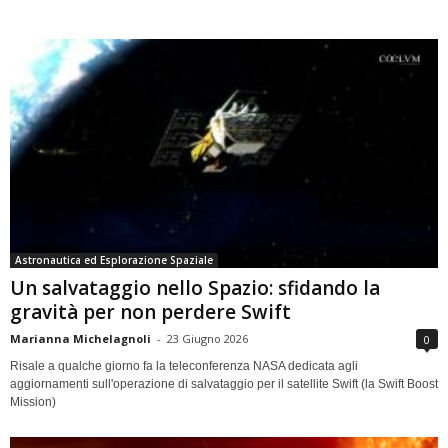
Astronautica ed Esplorazione Spaziale
Un salvataggio nello Spazio: sfidando la
gravità per non perdere Swift
Marianna Michelagnoli
-
23 Giugno 2026
0
Risale a qualche giorno fa la teleconferenza NASA dedicata agli
aggiornamenti sull'operazione di salvataggio per il satellite Swift (la Swift Boost
Mission)