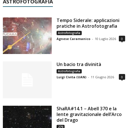
ASTROFOTOGRAFIA
Tempo Siderale: applicazioni
pratiche in Astrofotografia
Astrofotografia
Agnese Caramanico
-
10 Luglio 2026
0
Un bacio tra divinità
Astrofotografia
Luigi Civita (UAN)
-
11 Giugno 2026
0
ShaRA#14.1 – Abell 370 e la
lente gravitazionale dell’Arco
del Drago
279